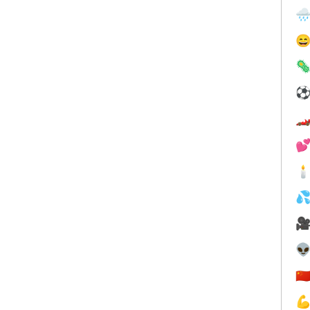









🇨
