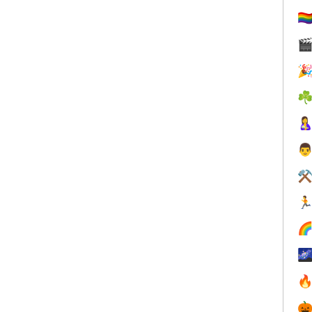
🏳️‍


☘


⚒




