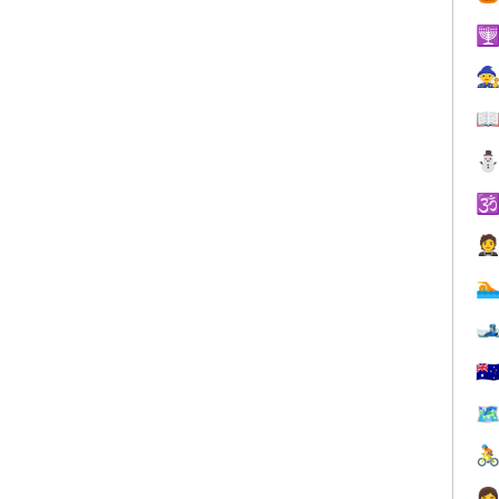







🇦
🗺

