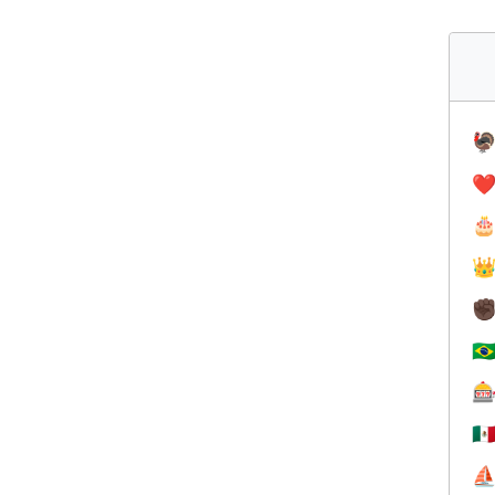

❤️


✊
🇧

🇲
⛵