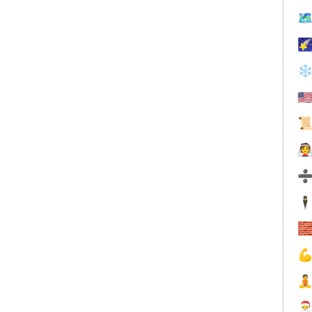


❄
🇺


🕴



