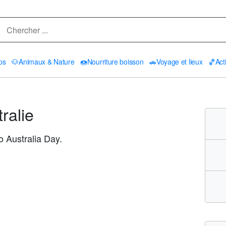
ps
🐶
Animaux & Nature
🍩
Nourriture boisson
🚗
Voyage et lieux
🏀
Act
ralie
to Australia Day.