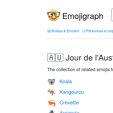
Emojigraph
😃
Smileys & Emotion
🤦‍♀️
Personnes et cor
🇦🇺 Jour de l'Aust
The collection of related emojis 
Koala
🐨
Kangourou
🦘
Crevette
🦐
Araignée