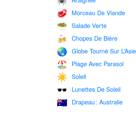
🕷️
Morceau De Viande
🥩
Salade Verte
🥗
Chopes De Bière
🍻
Globe Tourné Sur L’Asie 
🌏
Plage Avec Parasol
🏖️
Soleil
☀️
Lunettes De Soleil
🕶️
Drapeau : Australie
🇦🇺