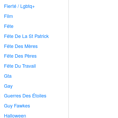
Fierté / Lgbtq+

Film

Fête

Fête De La St Patrick
️
Fête Des Mères

Fête Des Pères

Fête Du Travail
️
Gta

Gay

Guerres Des Étoiles

Guy Fawkes

Halloween
