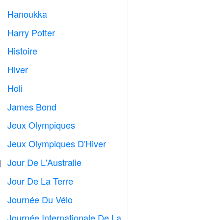
Hanoukka

Harry Potter

Histoire

Hiver
⛄
Holi

James Bond

Jeux Olympiques

Jeux Olympiques D'Hiver

Jour De L'Australie

Jour De La Terre
️
Journée Du Vélo

Journée Internationale De La
