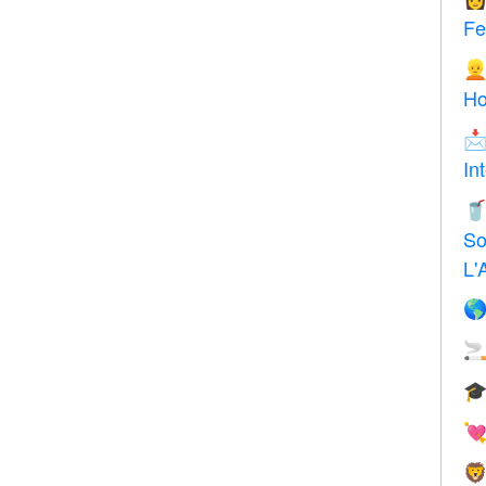
F

H

In

So
L'




