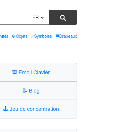
FR
ivités
💎
Objets
✅
Symboles
🏁
Drapeaux
⌨️
Emoji Clavier
📝
Blog
🕹️
Jeu de concentration