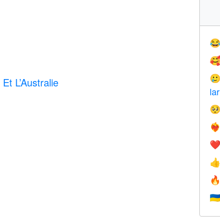



Et L’Australie
la

❤️‍
❤


🇺