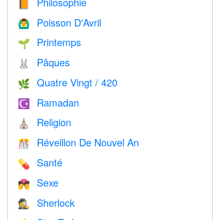
Philosophie
📙
Poisson D'Avril
🙆‍♂️
Printemps
🌱
Pâques
🐰
Quatre Vingt / 420
🌿
Ramadan
☪️
Religion
⛪️
Réveillon De Nouvel An
🎊
Santé
💊
Sexe
💏
Sherlock
🕵️