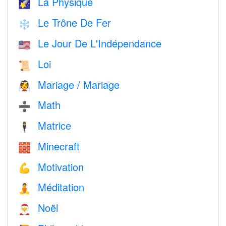
La Physique
🌠
Le Trône De Fer
❄️
Le Jour De L'Indépendance
🇺🇸
Loi
📜
Mariage / Mariage
👰
Math
➗
Matrice
🕴️
Minecraft
🧱
Motivation
💪
Méditation
🧘
Noël
🎅