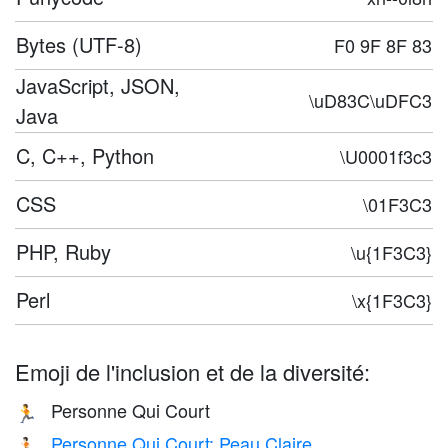
Bytes (UTF-8)
F0 9F 8F 83
JavaScript, JSON,
\uD83C\uDFC3
Java
C, C++, Python
\U0001f3c3
CSS
\01F3C3
PHP, Ruby
\u{1F3C3}
Perl
\x{1F3C3}
Emoji de l'inclusion et de la diversité:
Personne Qui Court
🏃
Personne Qui Court: Peau Claire
🏃🏻