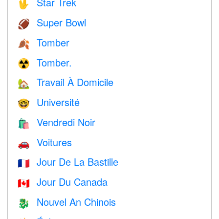
Star Trek
🖖
Super Bowl
🏈
Tomber
🍂
Tomber.
☢️
Travail À Domicile
🏡
Université
🤓
Vendredi Noir
🛍
Voitures
🚗
Jour De La Bastille
🇫🇷
Jour Du Canada
🇨🇦
Nouvel An Chinois
🐉