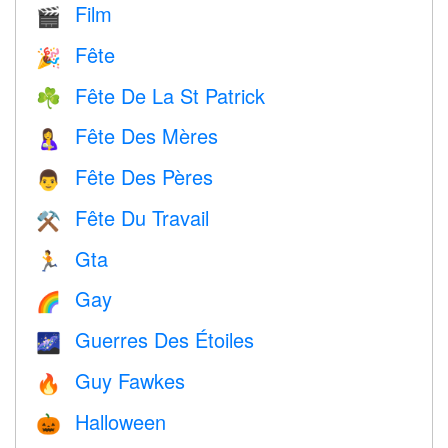
Film
🎬
Fête
🎉
Fête De La St Patrick
☘️
Fête Des Mères
🤱
Fête Des Pères
👨
Fête Du Travail
⚒️
Gta
🏃
Gay
🌈
Guerres Des Étoiles
🌌
Guy Fawkes
🔥
Halloween
🎃