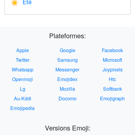
Été
☀️
Plateformes:
Apple
Google
Facebook
Twitter
Samsung
Microsoft
Whatsapp
Messenger
Joypixels
Openmoji
Emojidex
Htc
Lg
Mozilla
Softbank
Au-Kddi
Docomo
Emojigraph
Emojipedia
Versions Emoji: