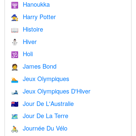
Hanoukka
🕎
Harry Potter
🧙
Histoire
📖
Hiver
⛄
Holi
🕉
James Bond
🤵
Jeux Olympiques
🏊
Jeux Olympiques D'Hiver
🎿
Jour De L'Australie
🇦🇺
Jour De La Terre
🗺️
Journée Du Vélo
🚴