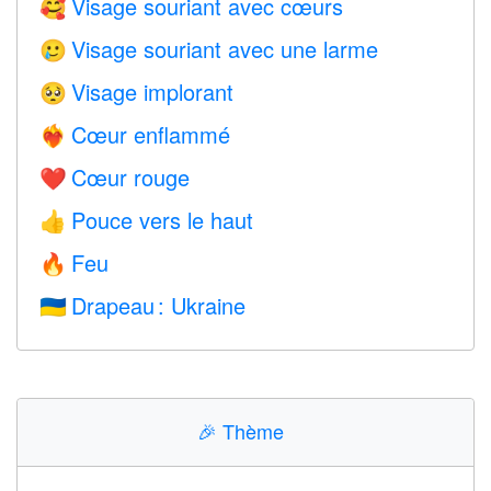
Visage souriant avec cœurs
🥰
Visage souriant avec une larme
🥲
Visage implorant
🥺
Cœur enflammé
❤️‍🔥
Cœur rouge
❤️
Pouce vers le haut
👍
Feu
🔥
Drapeau : Ukraine
🇺🇦
🎉
Thème