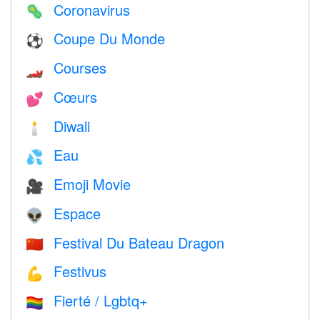
Coronavirus
🦠
Coupe Du Monde
⚽
Courses
🏎
Cœurs
💕
Diwali
🕯
Eau
💦
Emoji Movie
🎥
Espace
👽
Festival Du Bateau Dragon
🇨🇳
Festivus
💪
Fierté / Lgbtq+
🏳️‍🌈