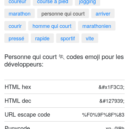
coureur
course à pied
jogging
marathon
personne qui court
arriver
courir
homme qui court
marathonien
pressé
rapide
sportif
vite
Personne qui court 🏃 codes emoji pour les
développeurs:
HTML hex
&#x1F3C3;
HTML dec
&#127939;
URL escape code
%F0%9F%8F%83
Punycode
xn--0l8h