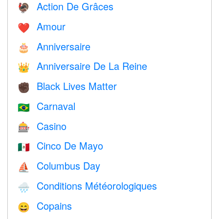
Action De Grâces
🦃
Amour
❤️️
Anniversaire
🎂
Anniversaire De La Reine
👑
Black Lives Matter
✊🏿
Carnaval
🇧🇷
Casino
🎰
Cinco De Mayo
🇲🇽
Columbus Day
⛵️
Conditions Météorologiques
🌧
Copains
😄