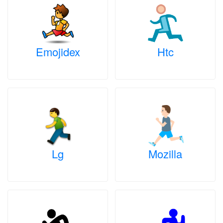
Emojidex
Htc
Lg
Mozilla