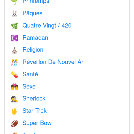
Printemps
🌱
Pâques
🐰
Quatre Vingt / 420
🌿
Ramadan
☪️
Religion
⛪️
Réveillon De Nouvel An
🎊
Santé
💊
Sexe
💏
Sherlock
🕵️
Star Trek
🖖
Super Bowl
🏈