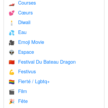
Courses
🏎
Cœurs
💕
Diwali
🕯
Eau
💦
Emoji Movie
🎥
Espace
👽
Festival Du Bateau Dragon
🇨🇳
Festivus
💪
Fierté / Lgbtq+
🏳️‍🌈
Film
🎬
Fête
🎉