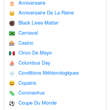
Anniversaire
🎂
Anniversaire De La Reine
👑
Black Lives Matter
✊🏿
Carnaval
🇧🇷
Casino
🎰
Cinco De Mayo
🇲🇽
Columbus Day
⛵️
Conditions Météorologiques
🌧
Copains
😄
Coronavirus
🦠
Coupe Du Monde
⚽