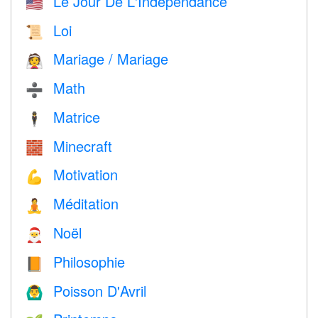
Le Jour De L'Indépendance
🇺🇸
Loi
📜
Mariage / Mariage
👰
Math
➗
Matrice
🕴️
Minecraft
🧱
Motivation
💪
Méditation
🧘
Noël
🎅
Philosophie
📙
Poisson D'Avril
🙆‍♂️