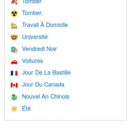
Tomber
🍂
Tomber.
☢️
Travail À Domicile
🏡
Université
🤓
Vendredi Noir
🛍
Voitures
🚗
Jour De La Bastille
🇫🇷
Jour Du Canada
🇨🇦
Nouvel An Chinois
🐉
Été
☀️