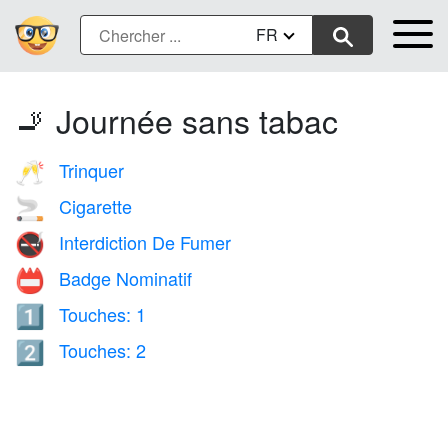
FR
🚬 Journée sans tabac
Trinquer
🥂
Cigarette
🚬
Interdiction De Fumer
🚭
Badge Nominatif
📛
Touches: 1
1️⃣
Touches: 2
2️⃣