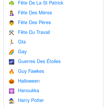
Fête De La St Patrick
☘️
Fête Des Mères
🤱
Fête Des Pères
👨
Fête Du Travail
⚒️
Gta
🏃
Gay
🌈
Guerres Des Étoiles
🌌
Guy Fawkes
🔥
Halloween
🎃
Hanoukka
🕎
Harry Potter
🧙