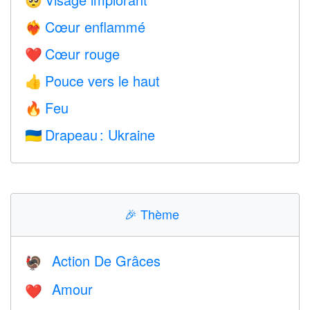
🥺
Cœur enflammé
❤️‍🔥
Cœur rouge
❤️
Pouce vers le haut
👍
Feu
🔥
Drapeau : Ukraine
🇺🇦
🎉
Thème
Action De Grâces
🦃
Amour
❤️️