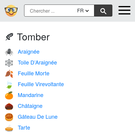
FR
🍂 Tomber
Araignée
🕷️
Toile D’Araignée
🕸️
Feuille Morte
🍂
Feuille Virevoltante
🍃
Mandarine
🍊
Châtaigne
🌰
Gâteau De Lune
🥮
Tarte
🥧