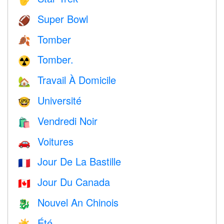
Super Bowl
🏈
Tomber
🍂
Tomber.
☢️
Travail À Domicile
🏡
Université
🤓
Vendredi Noir
🛍
Voitures
🚗
Jour De La Bastille
🇫🇷
Jour Du Canada
🇨🇦
Nouvel An Chinois
🐉
Été