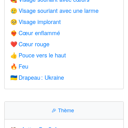
Visage souriant avec une larme
🥲
Visage implorant
🥺
Cœur enflammé
❤️‍🔥
Cœur rouge
❤️
Pouce vers le haut
👍
Feu
🔥
Drapeau : Ukraine
🇺🇦
🎉
Thème