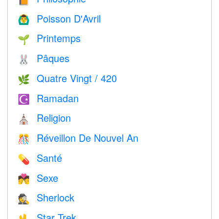
Poisson D'Avril
🙆‍♂️
Printemps
🌱
Pâques
🐰
Quatre Vingt / 420
🌿
Ramadan
☪️
Religion
⛪️
Réveillon De Nouvel An
🎊
Santé
💊
Sexe
💏
Sherlock
🕵️
Star Trek
🖖