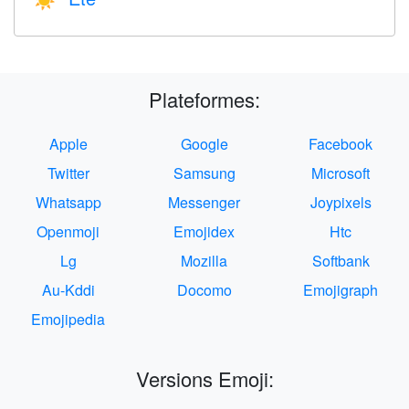
☀️
Plateformes:
Apple
Google
Facebook
Twitter
Samsung
Microsoft
Whatsapp
Messenger
Joypixels
Openmoji
Emojidex
Htc
Lg
Mozilla
Softbank
Au-Kddi
Docomo
Emojigraph
Emojipedia
Versions Emoji: