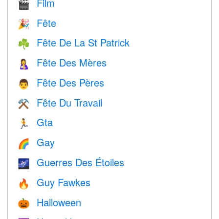
Film
🎬
Fête
🎉
Fête De La St Patrick
☘️
Fête Des Mères
🤱
Fête Des Pères
👨
Fête Du Travail
⚒️
Gta
🏃
Gay
🌈
Guerres Des Étoiles
🌌
Guy Fawkes
🔥
Halloween
🎃