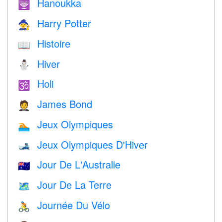
Hanoukka
🕎
Harry Potter
🧙
Histoire
📖
Hiver
⛄
Holi
🕉
James Bond
🤵
Jeux Olympiques
🏊
Jeux Olympiques D'Hiver
🎿
Jour De L'Australie
🇦🇺
Jour De La Terre
🗺️
Journée Du Vélo
🚴