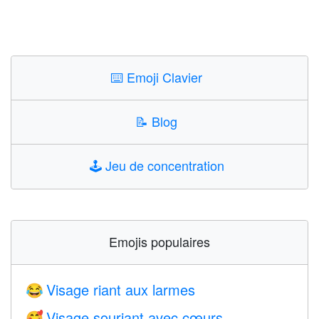
⌨️
Emoji Clavier
📝
Blog
🕹️
Jeu de concentration
Emojis populaires
Visage riant aux larmes
😂
Visage souriant avec cœurs
🥰