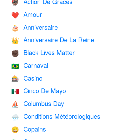
Action De Grâces
🦃
Amour
❤️️
Anniversaire
🎂
Anniversaire De La Reine
👑
Black Lives Matter
✊🏿
Carnaval
🇧🇷
Casino
🎰
Cinco De Mayo
🇲🇽
Columbus Day
⛵️
Conditions Météorologiques
🌧
Copains
😄