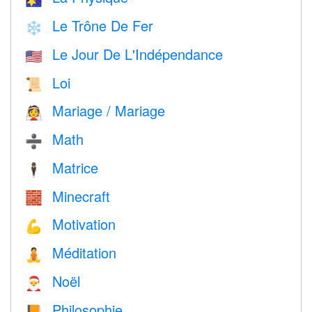
Le Trône De Fer
❄️
Le Jour De L'Indépendance
🇺🇸
Loi
📜
Mariage / Mariage
👰
Math
➗
Matrice
🕴️
Minecraft
🧱
Motivation
💪
Méditation
🧘
Noël
🎅
Philosophie
📙