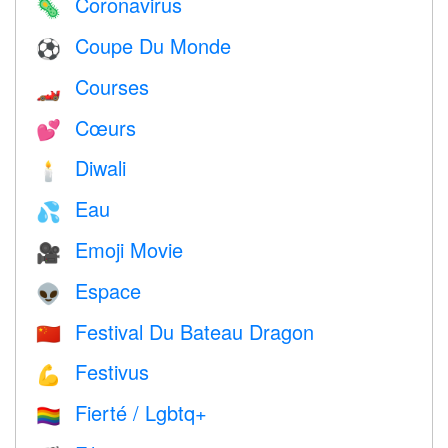
Coronavirus
🦠
Coupe Du Monde
⚽
Courses
🏎
Cœurs
💕
Diwali
🕯
Eau
💦
Emoji Movie
🎥
Espace
👽
Festival Du Bateau Dragon
🇨🇳
Festivus
💪
Fierté / Lgbtq+
🏳️‍🌈