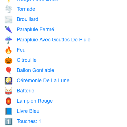
Tornade
🌪️
Brouillard
🌫️
Parapluie Fermé
🌂
Parapluie Avec Gouttes De Pluie
☔
Feu
🔥
Citrouille
🎃
Ballon Gonflable
🎈
Cérémonie De La Lune
🎑
Batterie
🥁
Lampion Rouge
🏮
Livre Bleu
📘
Touches: 1
1️⃣