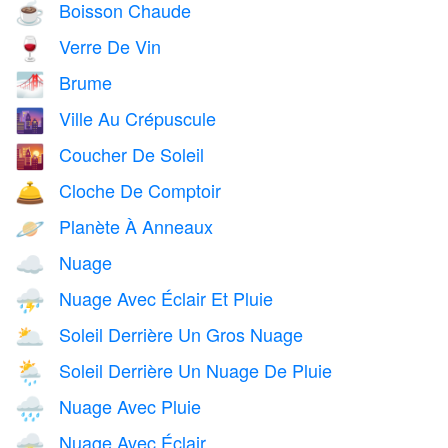
Boisson Chaude
☕
Verre De Vin
🍷
Brume
🌁
Ville Au Crépuscule
🌆
Coucher De Soleil
🌇
Cloche De Comptoir
🛎️
Planète À Anneaux
🪐
Nuage
☁️
Nuage Avec Éclair Et Pluie
⛈️
Soleil Derrière Un Gros Nuage
🌥️
Soleil Derrière Un Nuage De Pluie
🌦️
Nuage Avec Pluie
🌧️
Nuage Avec Éclair
🌩️