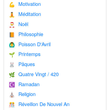
Motivation
💪
Méditation
🧘
Noël
🎅
Philosophie
📙
Poisson D'Avril
🙆‍♂️
Printemps
🌱
Pâques
🐰
Quatre Vingt / 420
🌿
Ramadan
☪️
Religion
⛪️
Réveillon De Nouvel An
🎊