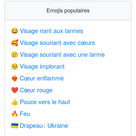
Emojis populaires
Visage riant aux larmes
😂
Visage souriant avec cœurs
🥰
Visage souriant avec une larme
🥲
Visage implorant
🥺
Cœur enflammé
❤️‍🔥
Cœur rouge
❤️
Pouce vers le haut
👍
Feu
🔥
Drapeau : Ukraine
🇺🇦