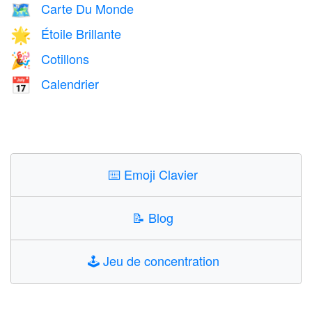
Carte Du Monde
🗺️
Étoile Brillante
🌟
Cotillons
🎉
Calendrier
📅
⌨️
Emoji Clavier
📝
Blog
🕹️
Jeu de concentration