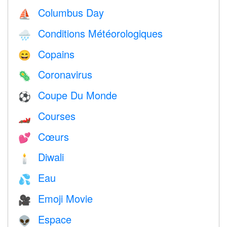
Columbus Day
⛵️
Conditions Météorologiques
🌧
Copains
😄
Coronavirus
🦠
Coupe Du Monde
⚽
Courses
🏎
Cœurs
💕
Diwali
🕯
Eau
💦
Emoji Movie
🎥
Espace
👽