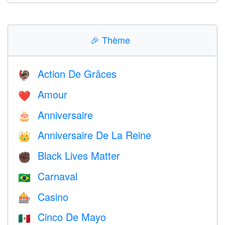
🎉
Thème
Action De Grâces
🦃
Amour
❤️️
Anniversaire
🎂
Anniversaire De La Reine
👑
Black Lives Matter
✊🏿
Carnaval
🇧🇷
Casino
🎰
Cinco De Mayo
🇲🇽