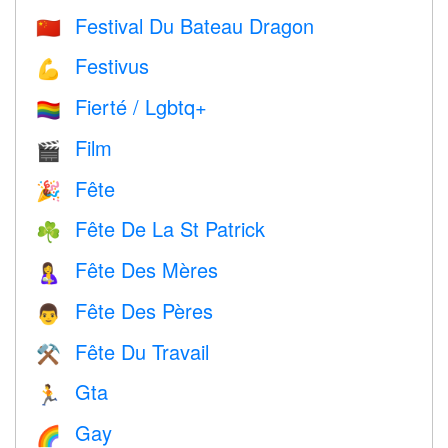
Festival Du Bateau Dragon
🇨🇳
Festivus
💪
Fierté / Lgbtq+
🏳️‍🌈
Film
🎬
Fête
🎉
Fête De La St Patrick
☘️
Fête Des Mères
🤱
Fête Des Pères
👨
Fête Du Travail
⚒️
Gta
🏃
Gay
🌈