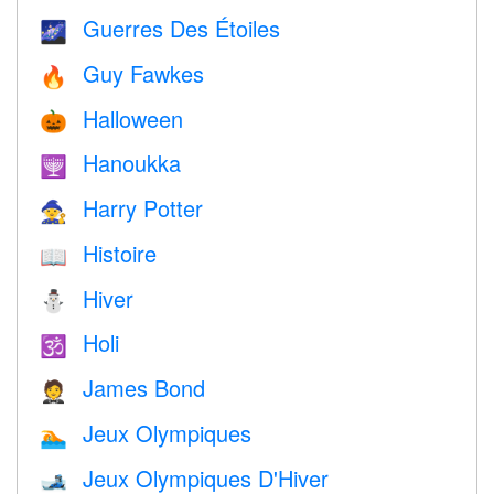
Guerres Des Étoiles
🌌
Guy Fawkes
🔥
Halloween
🎃
Hanoukka
🕎
Harry Potter
🧙
Histoire
📖
Hiver
⛄
Holi
🕉
James Bond
🤵
Jeux Olympiques
🏊
Jeux Olympiques D'Hiver
🎿