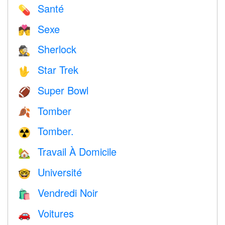
Santé
💊
Sexe
💏
Sherlock
🕵️
Star Trek
🖖
Super Bowl
🏈
Tomber
🍂
Tomber.
☢️
Travail À Domicile
🏡
Université
🤓
Vendredi Noir
🛍
Voitures
🚗