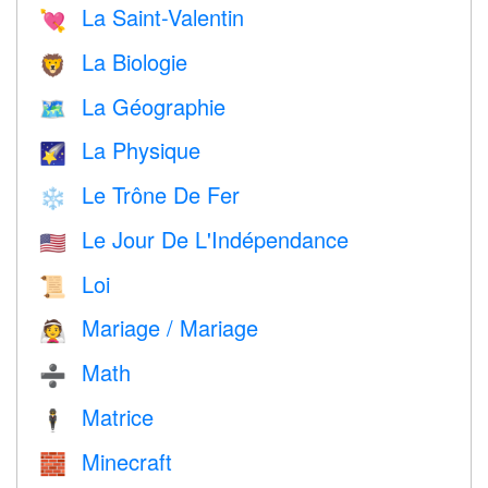
La Saint-Valentin
💘
La Biologie
🦁
La Géographie
🗺
La Physique
🌠
Le Trône De Fer
❄️
Le Jour De L'Indépendance
🇺🇸
Loi
📜
Mariage / Mariage
👰
Math
➗
Matrice
🕴️
Minecraft
🧱