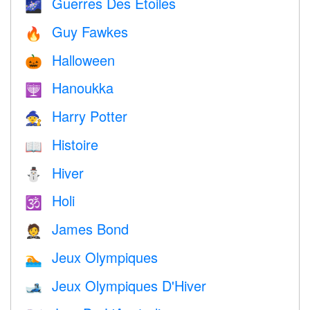
Guerres Des Étoiles
🌌
Guy Fawkes
🔥
Halloween
🎃
Hanoukka
🕎
Harry Potter
🧙
Histoire
📖
Hiver
⛄
Holi
🕉
James Bond
🤵
Jeux Olympiques
🏊
Jeux Olympiques D'Hiver
🎿