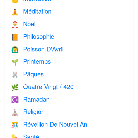
Méditation
🧘
Noël
🎅
Philosophie
📙
Poisson D'Avril
🙆‍♂️
Printemps
🌱
Pâques
🐰
Quatre Vingt / 420
🌿
Ramadan
☪️
Religion
⛪️
Réveillon De Nouvel An
🎊
Santé
💊