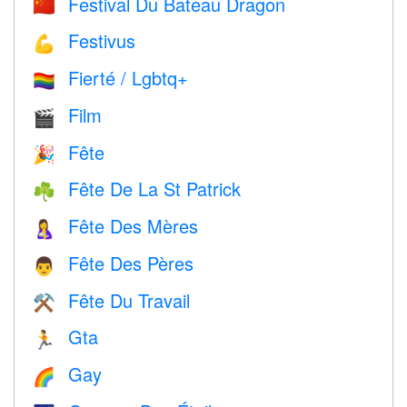
Festival Du Bateau Dragon
🇨🇳
Festivus
💪
Fierté / Lgbtq+
🏳️‍🌈
Film
🎬
Fête
🎉
Fête De La St Patrick
☘️
Fête Des Mères
🤱
Fête Des Pères
👨
Fête Du Travail
⚒️
Gta
🏃
Gay
🌈