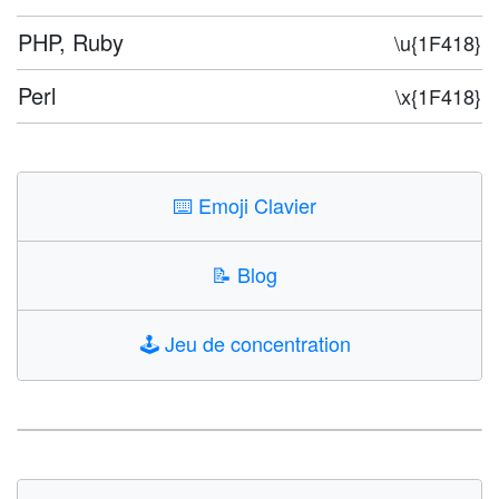
PHP, Ruby
\u{1F418}
Perl
\x{1F418}
⌨️
Emoji Clavier
📝
Blog
🕹️
Jeu de concentration