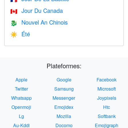
Jour Du Canada
🇨🇦
Nouvel An Chinois
🐉
Été
☀️
Plateformes:
Apple
Google
Facebook
Twitter
Samsung
Microsoft
Whatsapp
Messenger
Joypixels
Openmoji
Emojidex
Htc
Lg
Mozilla
Softbank
Au-Kddi
Docomo
Emojigraph