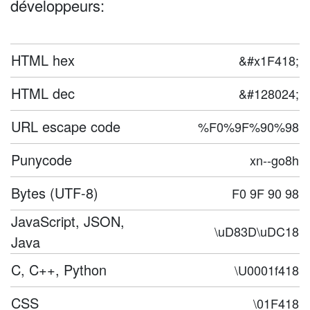
développeurs:
HTML hex
&#x1F418;
HTML dec
&#128024;
URL escape code
%F0%9F%90%98
Punycode
xn--go8h
Bytes (UTF-8)
F0 9F 90 98
JavaScript, JSON,
\uD83D\uDC18
Java
C, C++, Python
\U0001f418
CSS
\01F418