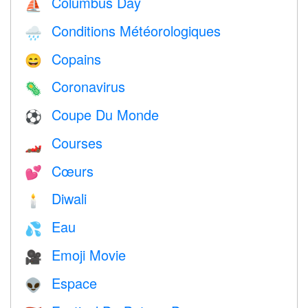
Columbus Day
⛵️
Conditions Météorologiques
🌧
Copains
😄
Coronavirus
🦠
Coupe Du Monde
⚽
Courses
🏎
Cœurs
💕
Diwali
🕯
Eau
💦
Emoji Movie
🎥
Espace
👽