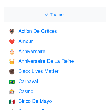
🎉
Thème
Action De Grâces
🦃
Amour
❤️️
Anniversaire
🎂
Anniversaire De La Reine
👑
Black Lives Matter
✊🏿
Carnaval
🇧🇷
Casino
🎰
Cinco De Mayo
🇲🇽