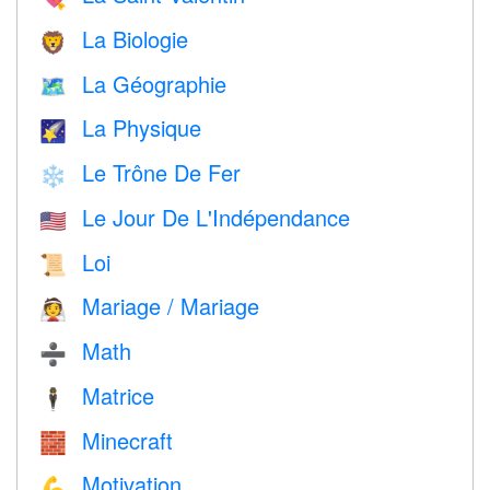
La Biologie
🦁
La Géographie
🗺
La Physique
🌠
Le Trône De Fer
❄️
Le Jour De L'Indépendance
🇺🇸
Loi
📜
Mariage / Mariage
👰
Math
➗
Matrice
🕴️
Minecraft
🧱
Motivation
💪