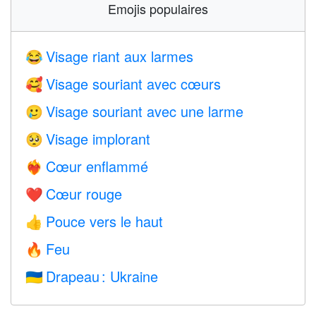
Emojis populaires
Visage riant aux larmes
😂
Visage souriant avec cœurs
🥰
Visage souriant avec une larme
🥲
Visage implorant
🥺
Cœur enflammé
❤️‍🔥
Cœur rouge
❤️
Pouce vers le haut
👍
Feu
🔥
Drapeau : Ukraine
🇺🇦