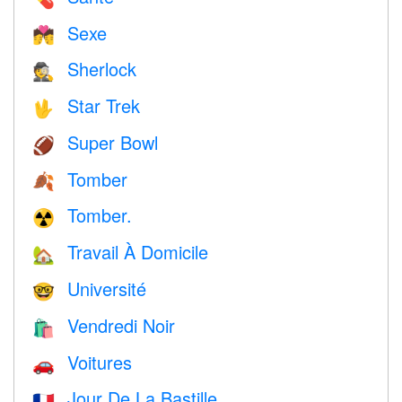
Sexe
💏
Sherlock
🕵️
Star Trek
🖖
Super Bowl
🏈
Tomber
🍂
Tomber.
☢️
Travail À Domicile
🏡
Université
🤓
Vendredi Noir
🛍
Voitures
🚗
Jour De La Bastille
🇫🇷