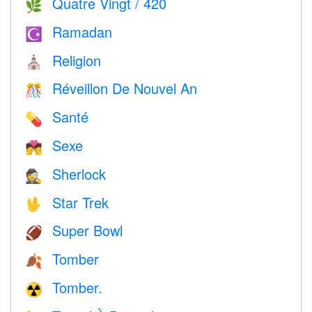
Quatre Vingt / 420
🌿
Ramadan
☪️
Religion
⛪️
Réveillon De Nouvel An
🎊
Santé
💊
Sexe
💏
Sherlock
🕵️
Star Trek
🖖
Super Bowl
🏈
Tomber
🍂
Tomber.
☢️