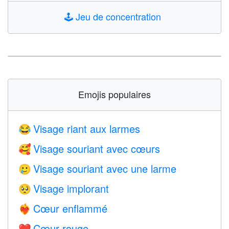
🕹️
Jeu de concentration
Emojis populaires
Visage riant aux larmes
😂
Visage souriant avec cœurs
🥰
Visage souriant avec une larme
🥲
Visage implorant
🥺
Cœur enflammé
❤️‍🔥
Cœur rouge