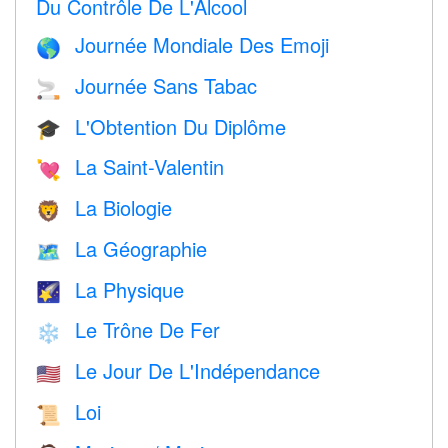
Du Contrôle De L'Alcool
Journée Mondiale Des Emoji
🌎
Journée Sans Tabac
🚬
L'Obtention Du Diplôme
🎓
La Saint-Valentin
💘
La Biologie
🦁
La Géographie
🗺
La Physique
🌠
Le Trône De Fer
❄️
Le Jour De L'Indépendance
🇺🇸
Loi
📜