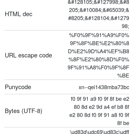
&#128105;&#127998;&#8
205;&#10084;&#65039;&
HTML dec
#8205;&#128104;&#1279
98;
%F0%9F%91%A9%F0%
9F%8F%BE%E2%80%8
D%E2%9D%A4%EF%B8
URL escape code
%8F%E2%80%8D%F0%
9F%91%A8%F0%9F%8F
%BE
Punycode
xn--qei1438mba73bc
f0 9f 91 a9 f0 9f 8f be e2
80 8d e2 9d a4 ef b8 8f
Bytes (UTF-8)
e2 80 8d f0 9f 91 a8 f0 9f
8f be
\ud83d\udc69\ud83c\udff