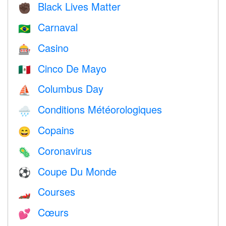
Black Lives Matter
✊🏿
Carnaval
🇧🇷
Casino
🎰
Cinco De Mayo
🇲🇽
Columbus Day
⛵️
Conditions Météorologiques
🌧
Copains
😄
Coronavirus
🦠
Coupe Du Monde
⚽
Courses
🏎
Cœurs
💕