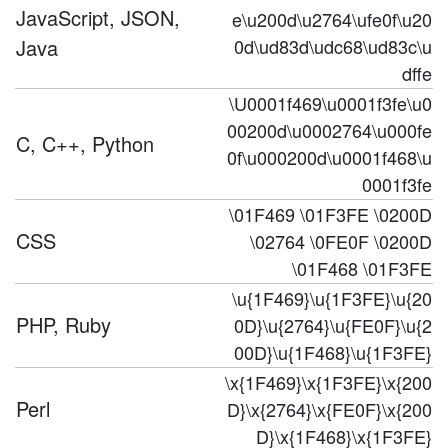
JavaScript, JSON,
e\u200d\u2764\ufe0f\u20
Java
0d\ud83d\udc68\ud83c\u
dffe
\U0001f469\u0001f3fe\u0
00200d\u0002764\u000fe
C, C++, Python
0f\u000200d\u0001f468\u
0001f3fe
\01F469 \01F3FE \0200D
CSS
\02764 \0FE0F \0200D
\01F468 \01F3FE
\u{1F469}\u{1F3FE}\u{20
PHP, Ruby
0D}\u{2764}\u{FE0F}\u{2
00D}\u{1F468}\u{1F3FE}
\x{1F469}\x{1F3FE}\x{200
Perl
D}\x{2764}\x{FE0F}\x{200
D}\x{1F468}\x{1F3FE}