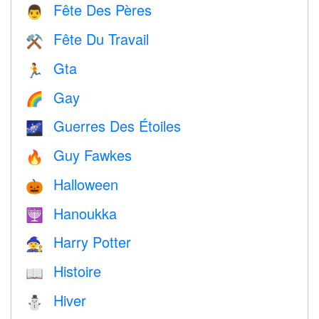
Fête Des Pères
👨
Fête Du Travail
⚒️
Gta
🏃
Gay
🌈
Guerres Des Étoiles
🌌
Guy Fawkes
🔥
Halloween
🎃
Hanoukka
🕎
Harry Potter
🧙
Histoire
📖
Hiver
⛄