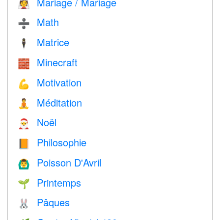
Mariage / Mariage
👰
Math
➗
Matrice
🕴️
Minecraft
🧱
Motivation
💪
Méditation
🧘
Noël
🎅
Philosophie
📙
Poisson D'Avril
🙆‍♂️
Printemps
🌱
Pâques
🐰