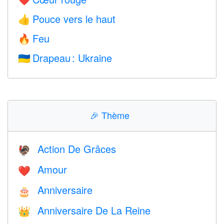
❤️
Pouce vers le haut
👍
Feu
🔥
Drapeau : Ukraine
🇺🇦
🎉
Thème
Action De Grâces
🦃
Amour
❤️️
Anniversaire
🎂
Anniversaire De La Reine
👑