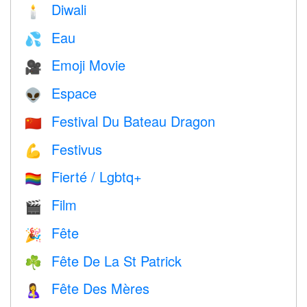
Diwali
🕯
Eau
💦
Emoji Movie
🎥
Espace
👽
Festival Du Bateau Dragon
🇨🇳
Festivus
💪
Fierté / Lgbtq+
🏳️‍🌈
Film
🎬
Fête
🎉
Fête De La St Patrick
☘️
Fête Des Mères
🤱