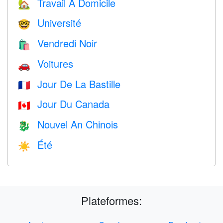
Travail À Domicile
🏡
Université
🤓
Vendredi Noir
🛍
Voitures
🚗
Jour De La Bastille
🇫🇷
Jour Du Canada
🇨🇦
Nouvel An Chinois
🐉
Été
☀️
Plateformes: