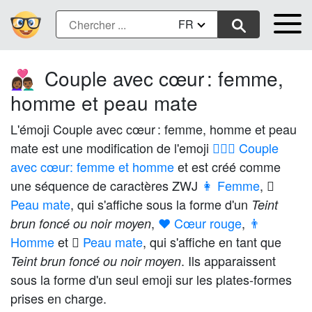
FR
Couple avec cœur : femme,
👩🏾‍❤️‍👨🏾
homme et peau mate
L'émoji Couple avec cœur : femme, homme et peau
mate est une modification de l'emoji
👩‍❤️‍👨 Couple
avec cœur: femme et homme
et est créé comme
une séquence de caractères ZWJ
👩 Femme
,
Peau mate
, qui s'affiche sous la forme d'un
Teint
,
❤️ Cœur rouge
,
👨
brun foncé ou noir moyen
Homme
et
🏾 Peau mate
, qui s'affiche en tant que
. Ils apparaissent
Teint brun foncé ou noir moyen
sous la forme d'un seul emoji sur les plates-formes
prises en charge.