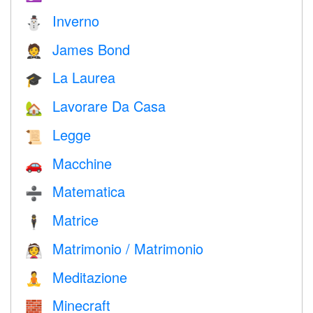
Inverno
⛄
James Bond
🤵
La Laurea
🎓
Lavorare Da Casa
🏡
Legge
📜
Macchine
🚗
Matematica
➗
Matrice
🕴️
Matrimonio / Matrimonio
👰
Meditazione
🧘
Minecraft
🧱