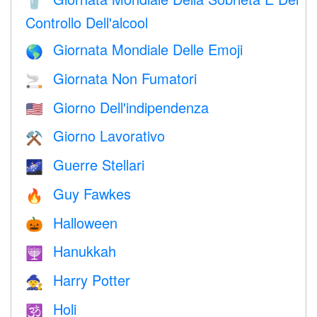
🥤
Controllo Dell'alcool
Giornata Mondiale Delle Emoji
🌎
Giornata Non Fumatori
🚬
Giorno Dell'indipendenza
🇺🇸
Giorno Lavorativo
⚒️
Guerre Stellari
🌌
Guy Fawkes
🔥
Halloween
🎃
Hanukkah
🕎
Harry Potter
🧙
Holi
🕉