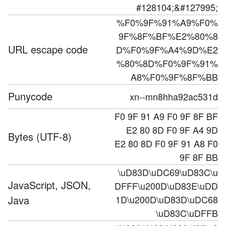
#128104;&#127995;
%F0%9F%91%A9%F0%
9F%8F%BF%E2%80%8
URL escape code
D%F0%9F%A4%9D%E2
%80%8D%F0%9F%91%
A8%F0%9F%8F%BB
Punycode
xn--mn8hha92ac531d
F0 9F 91 A9 F0 9F 8F BF
E2 80 8D F0 9F A4 9D
Bytes (UTF-8)
E2 80 8D F0 9F 91 A8 F0
9F 8F BB
\uD83D\uDC69\uD83C\u
JavaScript, JSON,
DFFF\u200D\uD83E\uDD
Java
1D\u200D\uD83D\uDC68
\uD83C\uDFFB