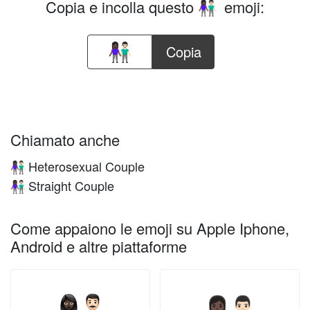
Copia e incolla questo
emoji:
👩🏿‍🤝‍👨🏻
Copia
Chiamato anche
Heterosexual Couple
👩🏿‍🤝‍👨🏻
Straight Couple
👩🏿‍🤝‍👨🏻
Come appaiono le emoji su Apple Iphone,
Android e altre piattaforme