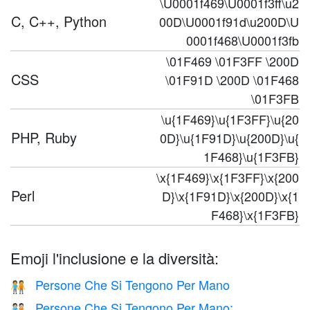
\U0001f469\U0001f3ff\u2
C, C++, Python
00D\U0001f91d\u200D\U
0001f468\U0001f3fb
\01F469 \01F3FF \200D
CSS
\01F91D \200D \01F468
\01F3FB
\u{1F469}\u{1F3FF}\u{20
PHP, Ruby
0D}\u{1F91D}\u{200D}\u{
1F468}\u{1F3FB}
\x{1F469}\x{1F3FF}\x{200
Perl
D}\x{1F91D}\x{200D}\x{1
F468}\x{1F3FB}
Emoji l'inclusione e la diversità:
Persone Che Si Tengono Per Mano
🧑‍🤝‍🧑
Persone Che Si Tengono Per Mano:
🧑🏻‍🤝‍🧑🏻