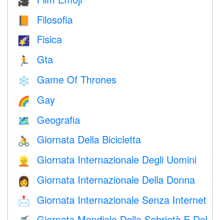
🎥
Filosofia
📙
Fisica
🌠
Gta
🏃
Game Of Thrones
❄️
Gay
🌈
Geografia
🗺
Giornata Della Bicicletta
🚴
Giornata Internazionale Degli Uomini
👱
Giornata Internazionale Della Donna
👩
Giornata Internazionale Senza Internet
📩
Giornata Mondiale Della Sobrietà E Del