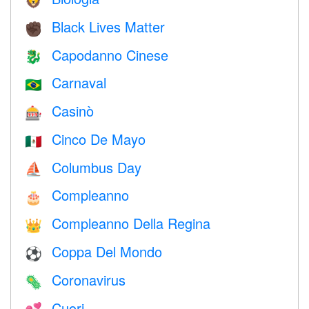
🦁
Black Lives Matter
✊🏿
Capodanno Cinese
🐉
Carnaval
🇧🇷
Casinò
🎰
Cinco De Mayo
🇲🇽
Columbus Day
⛵️
Compleanno
🎂
Compleanno Della Regina
👑
Coppa Del Mondo
⚽
Coronavirus
🦠
Cuori