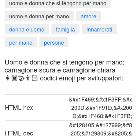
uomo e donna che si tengono per mano
uomo e donna per mano
amore
donna e uomo
famiglia
innamorati
per mano
persone
Uomo e donna che si tengono per mano:
carnagione scura e carnagione chiara
👩🏿‍🤝‍👨🏻 codici emoji per sviluppatori:
&#x1F469;&#x1F3FF;&#x
HTML hex
200D;&#x1F91D;&#x200
D;&#x1F468;&#x1F3FB;
&#128105;&#127999;&#8
HTML dec
205;&#129309;&#8205;&