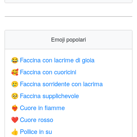
Emoji popolari
Faccina con lacrime di gioia
😂
Faccina con cuoricini
🥰
Faccina sorridente con lacrima
🥲
Faccina supplichevole
🥺
Cuore in fiamme
❤️‍🔥
Cuore rosso
❤️
Pollice in su
👍