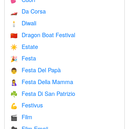
💕
Da Corsa
🏎
Diwali
🕯
Dragon Boat Festival
🇨🇳
Estate
☀️
Festa
🎉
Festa Del Papà
👨
Festa Della Mamma
🤱
Festa Di San Patrizio
☘️
Festivus
💪
Film
🎬
Film Emoji