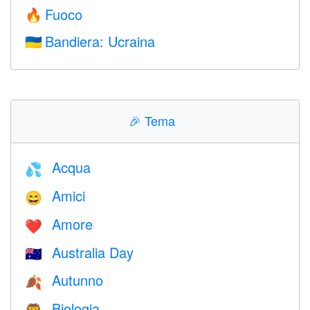
Fuoco
🔥
Bandiera: Ucraina
🇺🇦
🎉
Tema
Acqua
💦
Amici
😄
Amore
❤️️
Australia Day
🇦🇺
Autunno
🍂
Biologia