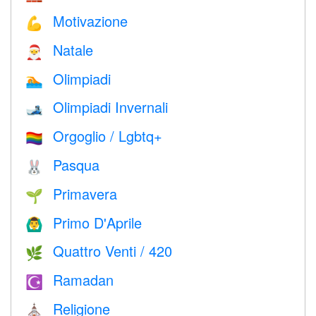
Motivazione
💪
Natale
🎅
Olimpiadi
🏊
Olimpiadi Invernali
🎿
Orgoglio / Lgbtq+
🏳️‍🌈
Pasqua
🐰
Primavera
🌱
Primo D'Aprile
🙆‍♂️
Quattro Venti / 420
🌿
Ramadan
☪️
Religione
⛪️