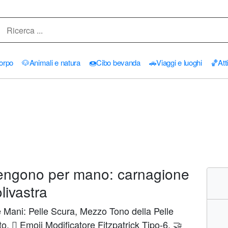
orpo
🐶
Animali e natura
🍩
Cibo bevanda
🚗
Viaggi e luoghi
🏀
Att
engono per mano: carnagione
livastra
 Mani: Pelle Scura, Mezzo Tono della Pelle
, 🏿 Emoji Modificatore Fitzpatrick Tipo-6, 🤝