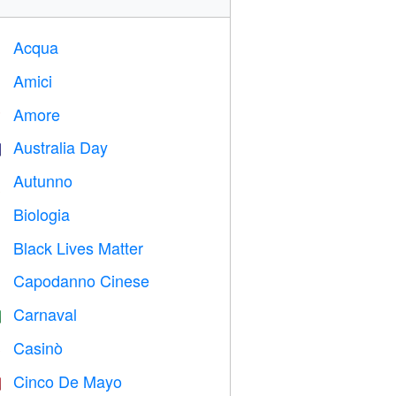
Acqua

Amici

Amore
️
Australia Day

Autunno

Biologia

Black Lives Matter

Capodanno Cinese

Carnaval

Casinò

Cinco De Mayo
