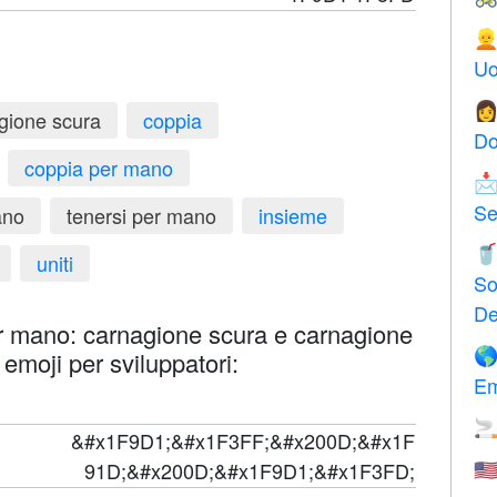

Uo

gione scura
coppia
Do
coppia per mano

Se
ano
tenersi per mano
insieme

uniti
So
De
r mano: carnagione scura e carnagione

 emoji per sviluppatori:
Em

&#x1F9D1;&#x1F3FF;&#x200D;&#x1F
91D;&#x200D;&#x1F9D1;&#x1F3FD;
🇺