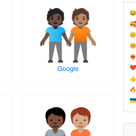




❤️‍
Google
❤


🇺