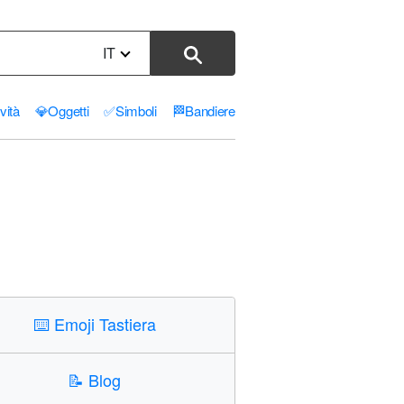
IT
ività
💎
Oggetti
✅
Simboli
🏁
Bandiere
⌨️
Emoji Tastiera
📝
Blog