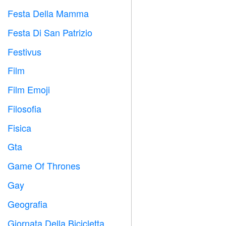
Festa Della Mamma

Festa Di San Patrizio
️
Festivus

Film

Film Emoji

Filosofia

Fisica

Gta

Game Of Thrones
️
Gay

Geografia

Giornata Della Bicicletta
