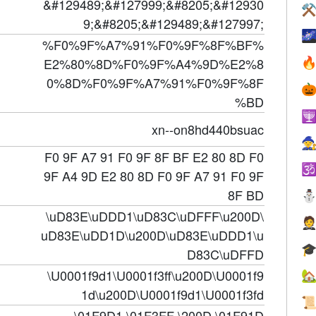
&#129489;&#127999;&#8205;&#12930
⚒
9;&#8205;&#129489;&#127997;

%F0%9F%A7%91%F0%9F%8F%BF%
E2%80%8D%F0%9F%A4%9D%E2%8

0%8D%F0%9F%A7%91%F0%9F%8F

%BD

xn--on8hd440bsuac

F0 9F A7 91 F0 9F 8F BF E2 80 8D F0

9F A4 9D E2 80 8D F0 9F A7 91 F0 9F
8F BD
\uD83E\uDDD1\uD83C\uDFFF\u200D\

uD83E\uDD1D\u200D\uD83E\uDDD1\u

D83C\uDFFD
\U0001f9d1\U0001f3ff\u200D\U0001f9

1d\u200D\U0001f9d1\U0001f3fd

\01F9D1 \01F3FF \200D \01F91D