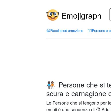
Emojigraph
😃
Faccine ed emozione
🤦‍♀️
Persone e c
Persone che si t
🧑🏿‍🤝‍🧑🏽
scura e carnagione o
Le Persone che si tengono per le
emoji è una sequenza di 🧑 Adulto