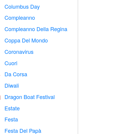
Columbus Day
️
Compleanno

Compleanno Della Regina

Coppa Del Mondo
⚽
Coronavirus

Cuori

Da Corsa

Diwali

Dragon Boat Festival

Estate
️
Festa

Festa Del Papà
