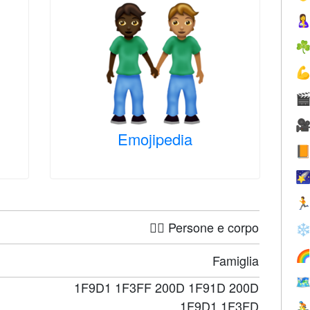

☘



Emojipedia



🤦‍♀️ Persone e corpo
❄

Famiglia

1F9D1 1F3FF 200D 1F91D 200D
1F9D1 1F3FD
