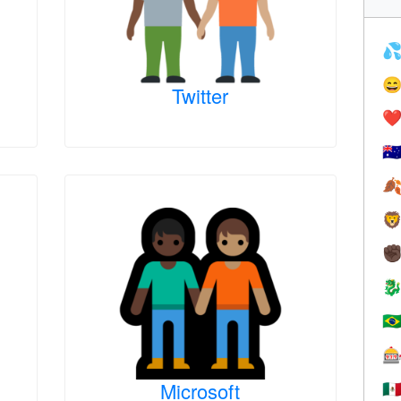


Twitter
❤️
🇦


✊

🇧

Microsoft
🇲