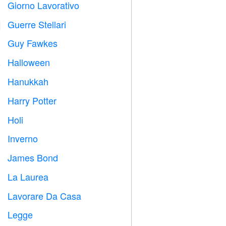
Giorno Lavorativo
️
Guerre Stellari

Guy Fawkes

Halloween

Hanukkah

Harry Potter

Holi

Inverno
⛄
James Bond

La Laurea

Lavorare Da Casa

Legge
