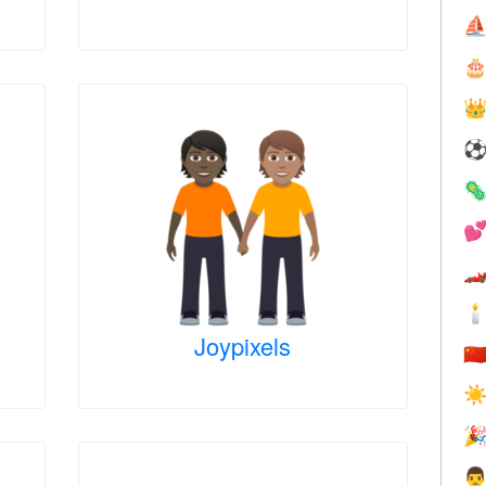
⛵






Joypixels
🇨
☀

