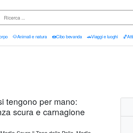
orpo
🐶
Animali e natura
🍩
Cibo bevanda
🚗
Viaggi e luoghi
🏀
Att
i tengono per mano:
za scura e carnagione
Medio-Scuro il Tono della Pelle, Medio-