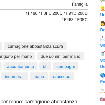
Famiglia

1F468 1F3FE 200D 1F91D 200D
Uo
1F468 1F3FC

Do

Se
carnagione abbastanza scura

tengono per mano
due uomini per mano
So
appuntamento
bff
compagni
De

innamorati
mano
oroscopo
Em

🇺
 per mano: carnagione abbastanza