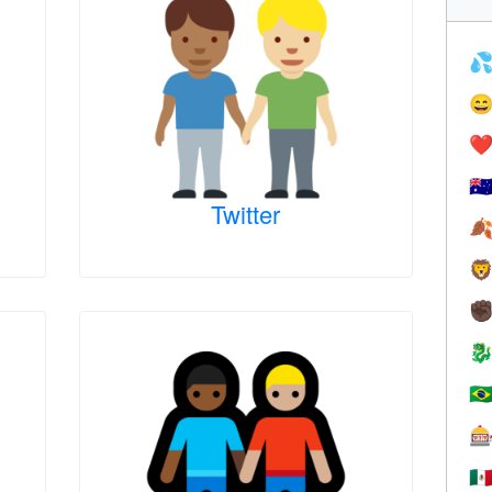


❤️
🇦
Twitter


✊

🇧

🇲