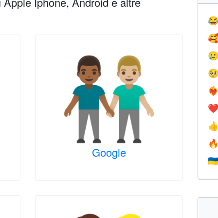
Apple Iphone, Android e altre




❤️‍
❤


Google
🇺