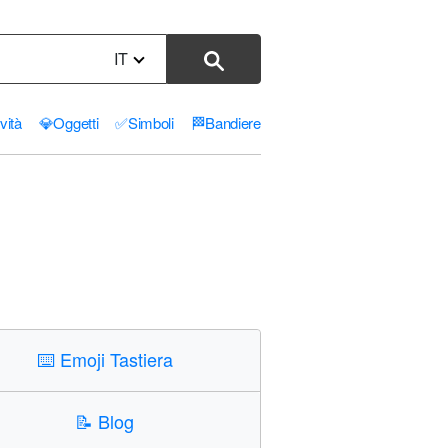
IT
ività
💎
Oggetti
✅
Simboli
🏁
Bandiere
⌨️
Emoji Tastiera
📝
Blog