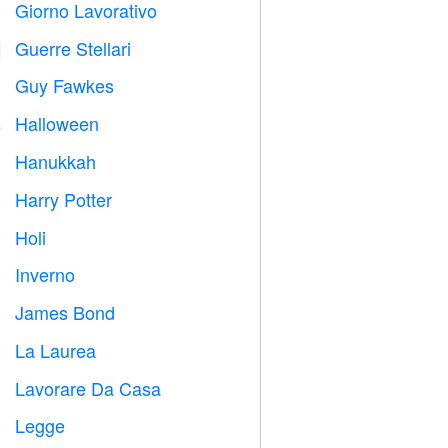
Giorno Lavorativo
️
Guerre Stellari

Guy Fawkes

Halloween

Hanukkah

Harry Potter

Holi

Inverno
⛄
James Bond

La Laurea

Lavorare Da Casa

Legge
