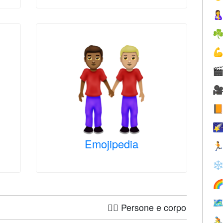

☘





Emojipedia

❄


🤦‍♀️ Persone e corpo
