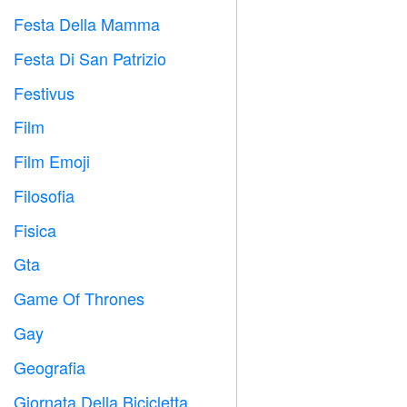
Festa Della Mamma

Festa Di San Patrizio
️
Festivus

Film

Film Emoji

Filosofia

Fisica

Gta

Game Of Thrones
️
Gay

Geografia

Giornata Della Bicicletta
