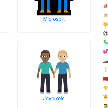
⛵

Microsoft





🇨
☀
Joypixels

