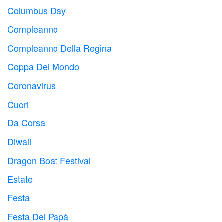
Columbus Day
️
Compleanno

Compleanno Della Regina

Coppa Del Mondo
⚽
Coronavirus

Cuori

Da Corsa

Diwali

Dragon Boat Festival

Estate
️
Festa

Festa Del Papà
