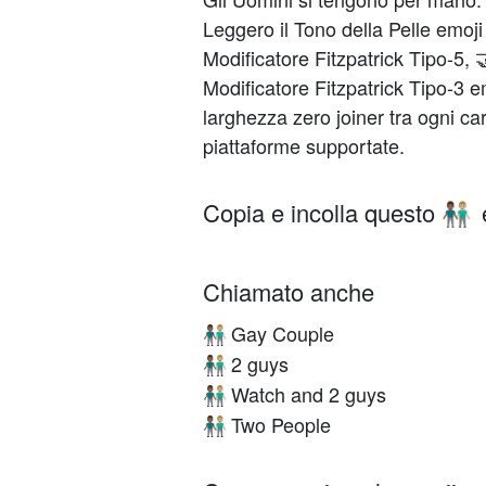
Leggero il Tono della Pelle emoj
Modificatore Fitzpatrick Tipo-5, 
Modificatore Fitzpatrick Tipo-3 
larghezza zero joiner tra ogni c
piattaforme supportate.
Copia e incolla questo
👨🏾‍🤝‍👨🏼
Chiamato anche
Gay Couple
👨🏾‍🤝‍👨🏼
2 guys
👨🏾‍🤝‍👨🏼
Watch and 2 guys
👨🏾‍🤝‍👨🏼
Two People
👨🏾‍🤝‍👨🏼