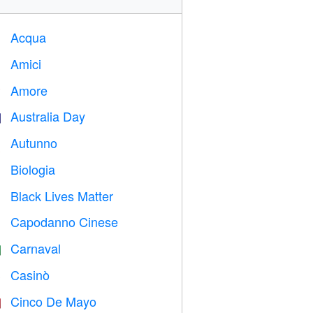
Acqua

Amici

Amore
️
Australia Day

Autunno

Biologia

Black Lives Matter

Capodanno Cinese

Carnaval

Casinò

Cinco De Mayo
