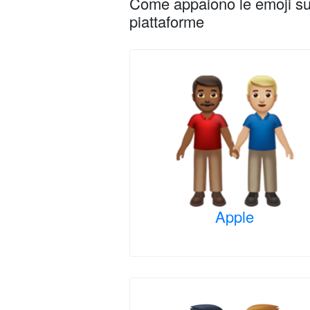
Come appaiono le emoji su 
piattaforme
Apple