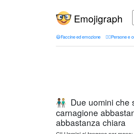
Emojigraph
😃
Faccine ed emozione
🤦‍♀️
Persone e c
Due uomini che s
👨🏾‍🤝‍👨🏼
carnagione abbastan
abbastanza chiara
Gli Uomini si tengono per mano: 