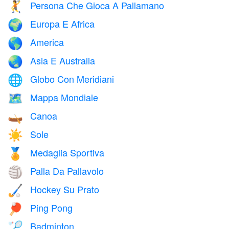
Persona Che Gioca A Pallamano
🤾
Europa E Africa
🌍
America
🌎
Asia E Australia
🌏
Globo Con Meridiani
🌐
Mappa Mondiale
🗺️
Canoa
🛶
Sole
☀️
Medaglia Sportiva
🏅
Palla Da Pallavolo
🏐
Hockey Su Prato
🏑
Ping Pong
🏓
Badminton
🏸