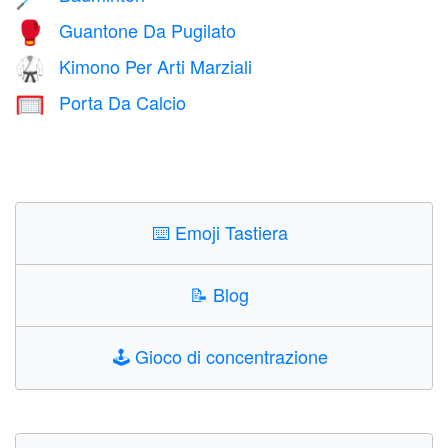
Guantone Da Pugilato
🥊
Kimono Per Arti Marziali
🥋
Porta Da Calcio
🥅
⌨️
Emoji Tastiera
📝
Blog
🕹️
Gioco di concentrazione