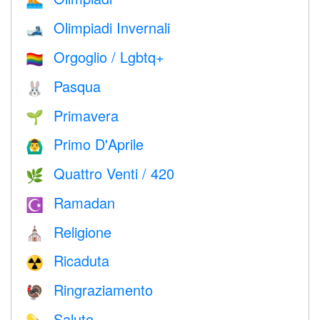
🏊
Olimpiadi Invernali
🎿
Orgoglio / Lgbtq+
🏳️‍🌈
Pasqua
🐰
Primavera
🌱
Primo D'Aprile
🙆‍♂️
Quattro Venti / 420
🌿
Ramadan
☪️
Religione
⛪️
Ricaduta
☢️
Ringraziamento
🦃
Salute