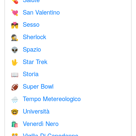
💊
San Valentino
💘
Sesso
💏
Sherlock
🕵️
Spazio
👽
Star Trek
🖖
Storia
📖
Super Bowl
🏈
Tempo Metereologico
🌧
Università
🤓
Venerdì Nero
🛍
Vigilia Di Capodanno