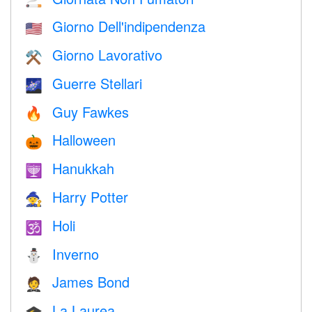
🚬
Giorno Dell'indipendenza
🇺🇸
Giorno Lavorativo
⚒️
Guerre Stellari
🌌
Guy Fawkes
🔥
Halloween
🎃
Hanukkah
🕎
Harry Potter
🧙
Holi
🕉
Inverno
⛄
James Bond
🤵
La Laurea