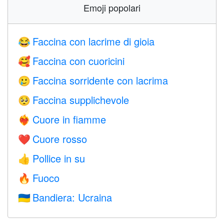
Emoji popolari
Faccina con lacrime di gioia
😂
Faccina con cuoricini
🥰
Faccina sorridente con lacrima
🥲
Faccina supplichevole
🥺
Cuore in fiamme
❤️‍🔥
Cuore rosso
❤️
Pollice in su
👍
Fuoco
🔥
Bandiera: Ucraina
🇺🇦