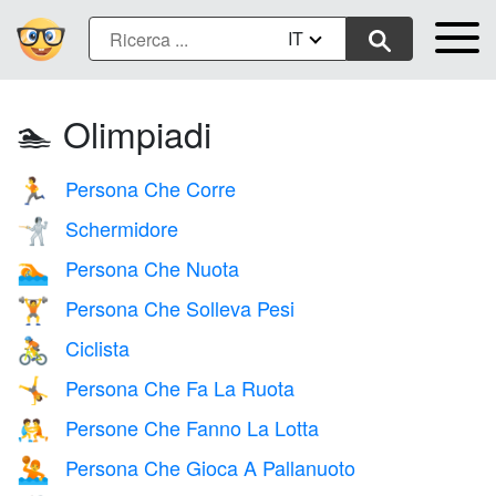
IT
🏊 Olimpiadi
Persona Che Corre
🏃
Schermidore
🤺
Persona Che Nuota
🏊
Persona Che Solleva Pesi
🏋️
Ciclista
🚴
Persona Che Fa La Ruota
🤸
Persone Che Fanno La Lotta
🤼
Persona Che Gioca A Pallanuoto
🤽