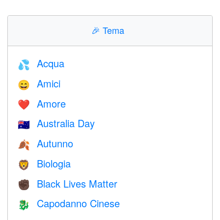
🎉
Tema
Acqua
💦
Amici
😄
Amore
❤️️
Australia Day
🇦🇺
Autunno
🍂
Biologia
🦁
Black Lives Matter
✊🏿
Capodanno Cinese
🐉