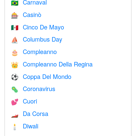
Carnaval
🇧🇷
Casinò
🎰
Cinco De Mayo
🇲🇽
Columbus Day
⛵️
Compleanno
🎂
Compleanno Della Regina
👑
Coppa Del Mondo
⚽
Coronavirus
🦠
Cuori
💕
Da Corsa
🏎
Diwali
🕯