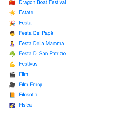
Dragon Boat Festival
🇨🇳
Estate
☀️
Festa
🎉
Festa Del Papà
👨
Festa Della Mamma
🤱
Festa Di San Patrizio
☘️
Festivus
💪
Film
🎬
Film Emoji
🎥
Filosofia
📙
Fisica
🌠