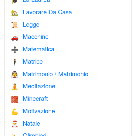
🎓
Lavorare Da Casa
🏡
Legge
📜
Macchine
🚗
Matematica
➗
Matrice
🕴️
Matrimonio / Matrimonio
👰
Meditazione
🧘
Minecraft
🧱
Motivazione
💪
Natale
🎅
Olimpiadi