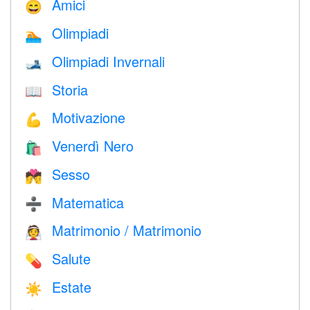
Amici
😄
Olimpiadi
🏊
Olimpiadi Invernali
🎿
Storia
📖
Motivazione
💪
Venerdì Nero
🛍
Sesso
💏
Matematica
➗
Matrimonio / Matrimonio
👰
Salute
💊
Estate
☀️