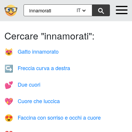
IT
Cercare "innamorati":
Gatto innamorato
😻
Freccia curva a destra
↪️
Due cuori
💕
Cuore che luccica
💖
Faccina con sorriso e occhi a cuore
😍