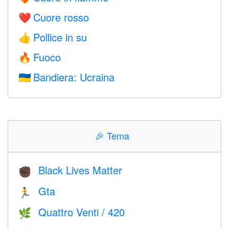
Cuore rosso
❤️
Pollice in su
👍
Fuoco
🔥
Bandiera: Ucraina
🇺🇦
🎉
Tema
Black Lives Matter
✊🏿
Gta
🏃
Quattro Venti / 420
🌿