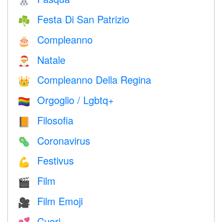
🐰
Festa Di San Patrizio
☘️
Compleanno
🎂
Natale
🎅
Compleanno Della Regina
👑
Orgoglio / Lgbtq+
🏳️‍🌈
Filosofia
📙
Coronavirus
🦠
Festivus
💪
Film
🎬
Film Emoji
🎥
Cuori