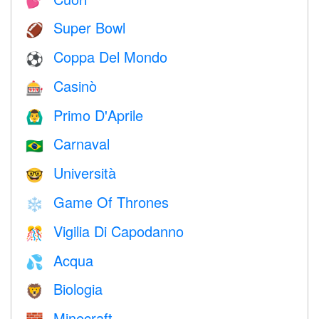
💕
Super Bowl
🏈
Coppa Del Mondo
⚽
Casinò
🎰
Primo D'Aprile
🙆‍♂️
Carnaval
🇧🇷
Università
🤓
Game Of Thrones
❄️
Vigilia Di Capodanno
🎊
Acqua
💦
Biologia
🦁
Minecraft