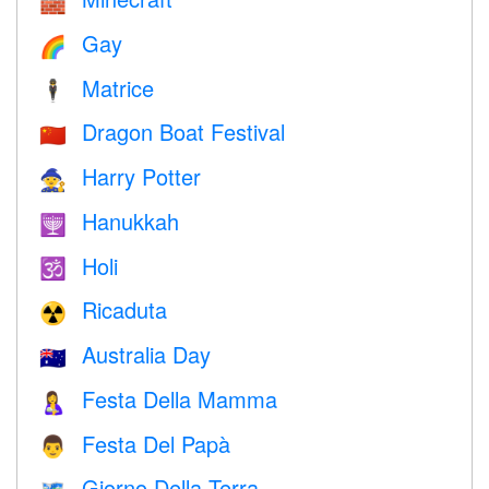
🧱
Gay
🌈
Matrice
🕴️
Dragon Boat Festival
🇨🇳
Harry Potter
🧙
Hanukkah
🕎
Holi
🕉
Ricaduta
☢️
Australia Day
🇦🇺
Festa Della Mamma
🤱
Festa Del Papà
👨
Giorno Della Terra