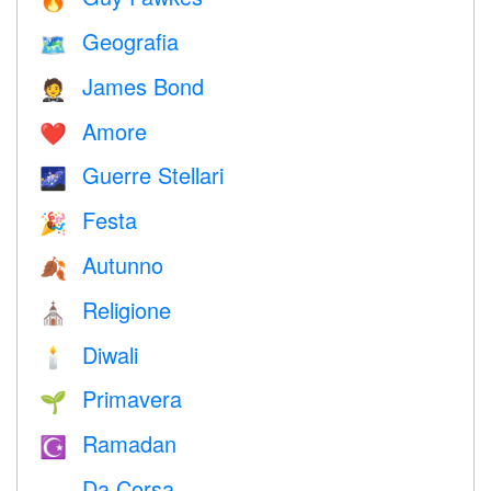
🔥
Geografia
🗺
James Bond
🤵
Amore
❤️️
Guerre Stellari
🌌
Festa
🎉
Autunno
🍂
Religione
⛪️
Diwali
🕯
Primavera
🌱
Ramadan
☪️
Da Corsa