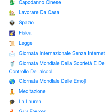
Capodanno Cinese
🐉
Lavorare Da Casa
🏡
Spazio
👽
Fisica
🌠
Legge
📜
Giornata Internazionale Senza Internet
📩
Giornata Mondiale Della Sobrietà E Del
🥤
Controllo Dell'alcool
Giornata Mondiale Delle Emoji
🌎
Meditazione
🧘
La Laurea
🎓
Guy Fawkes