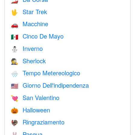
🏎
Star Trek
🖖
Macchine
🚗
Cinco De Mayo
🇲🇽
Inverno
⛄
Sherlock
🕵️
Tempo Metereologico
🌧
Giorno Dell'indipendenza
🇺🇸
San Valentino
💘
Halloween
🎃
Ringraziamento
🦃
Pasqua