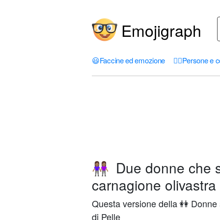
Emojigraph
😃
Faccine ed emozione
🤦‍♀️
Persone e c
Due donne che s
👭🏽
carnagione olivastra
Questa versione della 👭 Donne 
di Pelle