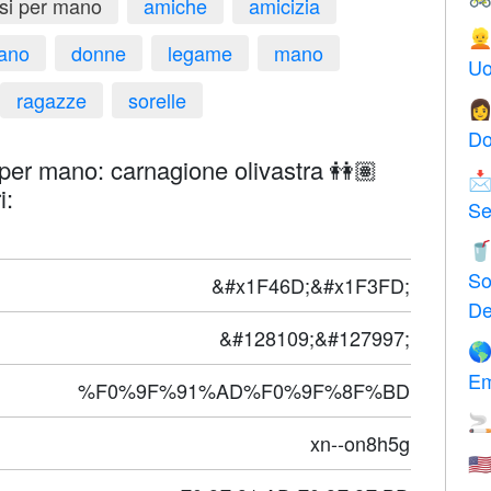
rsi per mano
amiche
amicizia

mano
donne
legame
mano
Uo
ragazze
sorelle

Do
per mano: carnagione olivastra 👭🏽

i:
Se

So
&#x1F46D;&#x1F3FD;
De
&#128109;&#127997;

Em
%F0%9F%91%AD%F0%9F%8F%BD

xn--on8h5g
🇺