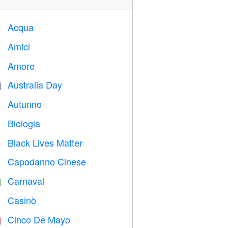
Acqua

Amici

Amore
️
Australia Day

Autunno

Biologia

Black Lives Matter

Capodanno Cinese

Carnaval

Casinò

Cinco De Mayo
