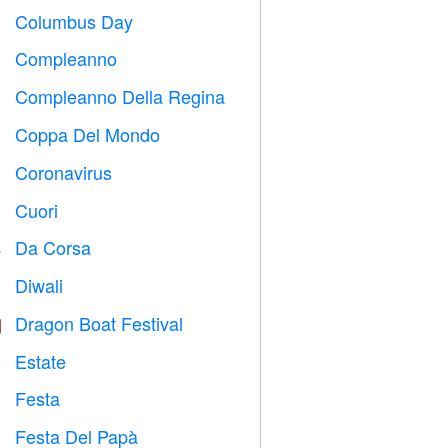
Columbus Day
️
Compleanno

Compleanno Della Regina

Coppa Del Mondo
⚽
Coronavirus

Cuori

Da Corsa

Diwali

Dragon Boat Festival

Estate
️
Festa

Festa Del Papà
