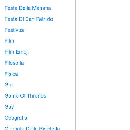
Festa Della Mamma

Festa Di San Patrizio
️
Festivus

Film

Film Emoji

Filosofia

Fisica

Gta

Game Of Thrones
️
Gay

Geografia

Giornata Della Bicicletta
