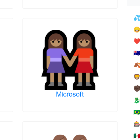


❤️
🇦


✊
Microsoft

🇧

🇲