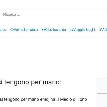
orpo
🐶
Animali e natura
🍩
Cibo bevanda
🚗
Viaggi e luoghi
🏀
Att
i tengono per mano:
si tengono per mano emojiha 🏽 Medio di Tono