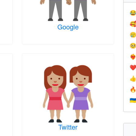


Google


❤️‍
❤


🇺
Twitter