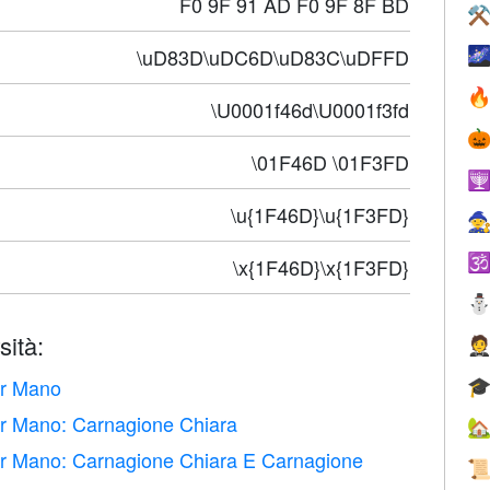
F0 9F 91 AD F0 9F 8F BD
⚒
\uD83D\uDC6D\uD83C\uDFFD


\U0001f46d\U0001f3fd

\01F46D \01F3FD

\u{1F46D}\u{1F3FD}


\x{1F46D}\x{1F3FD}
sità:

er Mano

r Mano: Carnagione Chiara

r Mano: Carnagione Chiara E Carnagione
