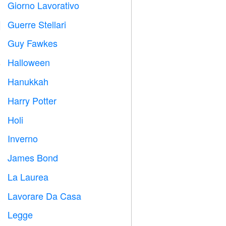
Giorno Lavorativo
️
Guerre Stellari

Guy Fawkes

Halloween

Hanukkah

Harry Potter

Holi

Inverno
⛄
James Bond

La Laurea

Lavorare Da Casa

Legge
