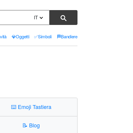
IT
ività
💎
Oggetti
✅
Simboli
🏁
Bandiere
⌨️
Emoji Tastiera
📝
Blog