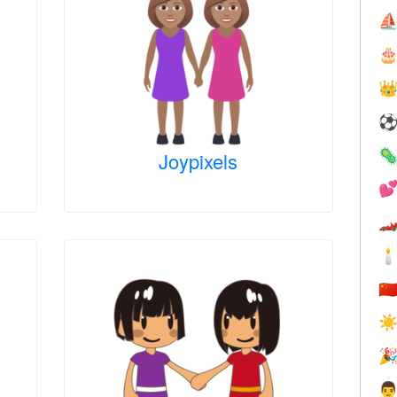
⛵



Joypixels



🇨
☀

