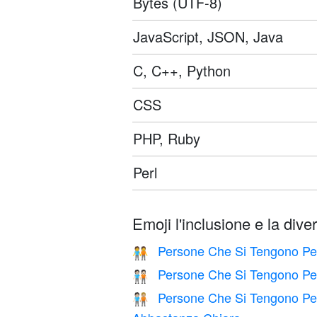
Bytes (UTF-8)
JavaScript, JSON, Java
C, C++, Python
CSS
PHP, Ruby
Perl
Emoji l'inclusione e la diver
Persone Che Si Tengono P
🧑‍🤝‍🧑
Persone Che Si Tengono Pe
🧑🏻‍🤝‍🧑🏻
Persone Che Si Tengono Pe
🧑🏻‍🤝‍🧑🏼