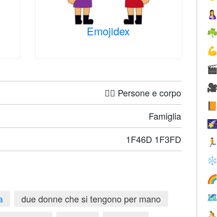

Emojidex
☘



🤦‍♀️ Persone e corpo

Famiglia

1F46D 1F3FD

❄


a
due donne che si tengono per mano
