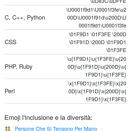
\uD83C\uDFFE
\U0001f9d1\U0001f3fe\u2
C, C++, Python
00D\U0001f91d\u200D\U
0001f9d1\U0001f3fe
\01F9D1 \01F3FE \200D
CSS
\01F91D \200D \01F9D1
\01F3FE
\u{1F9D1}\u{1F3FE}\u{20
PHP, Ruby
0D}\u{1F91D}\u{200D}\u{
1F9D1}\u{1F3FE}
\x{1F9D1}\x{1F3FE}\x{20
Perl
0D}\x{1F91D}\x{200D}\x{
1F9D1}\x{1F3FE}
Emoji l'inclusione e la diversità:
Persone Che Si Tengono Per Mano
🧑‍🤝‍🧑