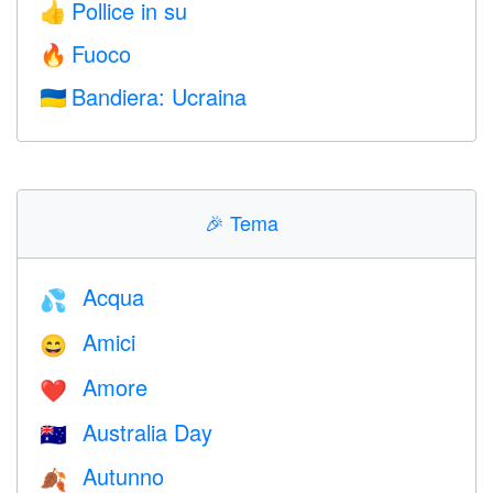
Pollice in su
👍
Fuoco
🔥
Bandiera: Ucraina
🇺🇦
🎉
Tema
Acqua
💦
Amici
😄
Amore
❤️️
Australia Day
🇦🇺
Autunno
🍂