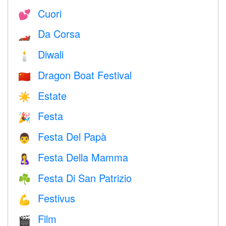
Cuori
💕
Da Corsa
🏎
Diwali
🕯
Dragon Boat Festival
🇨🇳
Estate
☀️
Festa
🎉
Festa Del Papà
👨
Festa Della Mamma
🤱
Festa Di San Patrizio
☘️
Festivus
💪
Film
🎬