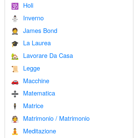
Holi
🕉
Inverno
⛄
James Bond
🤵
La Laurea
🎓
Lavorare Da Casa
🏡
Legge
📜
Macchine
🚗
Matematica
➗
Matrice
🕴️
Matrimonio / Matrimonio
👰
Meditazione
🧘