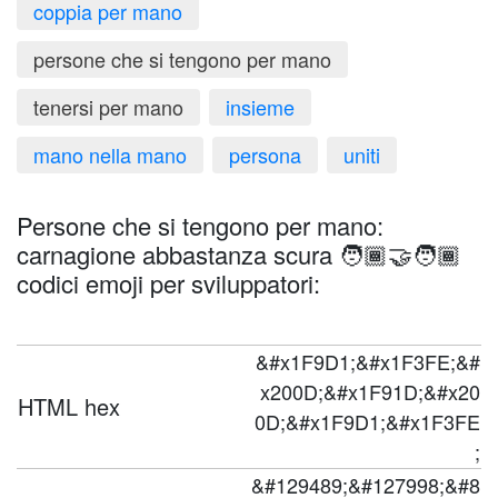
coppia per mano
persone che si tengono per mano
tenersi per mano
insieme
mano nella mano
persona
uniti
Persone che si tengono per mano:
carnagione abbastanza scura 🧑🏾‍🤝‍🧑🏾
codici emoji per sviluppatori:
&#x1F9D1;&#x1F3FE;&#
x200D;&#x1F91D;&#x20
HTML hex
0D;&#x1F9D1;&#x1F3FE
;
&#129489;&#127998;&#8