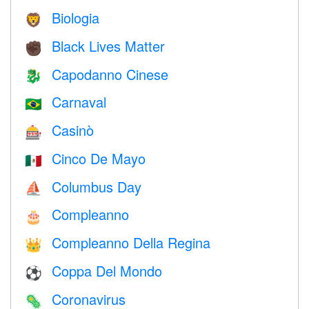
Biologia
🦁
Black Lives Matter
✊🏿
Capodanno Cinese
🐉
Carnaval
🇧🇷
Casinò
🎰
Cinco De Mayo
🇲🇽
Columbus Day
⛵️
Compleanno
🎂
Compleanno Della Regina
👑
Coppa Del Mondo
⚽
Coronavirus
🦠