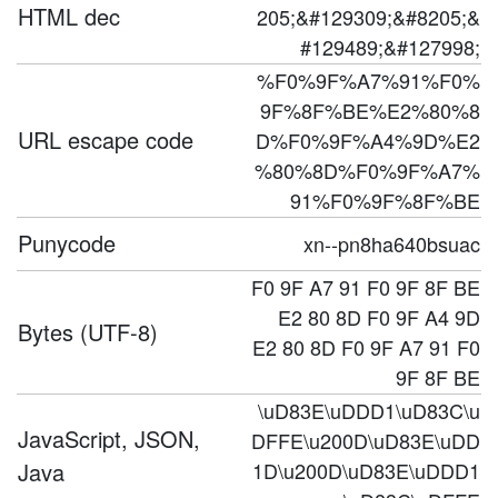
HTML dec
205;&#129309;&#8205;&
#129489;&#127998;
%F0%9F%A7%91%F0%
9F%8F%BE%E2%80%8
URL escape code
D%F0%9F%A4%9D%E2
%80%8D%F0%9F%A7%
91%F0%9F%8F%BE
Punycode
xn--pn8ha640bsuac
F0 9F A7 91 F0 9F 8F BE
E2 80 8D F0 9F A4 9D
Bytes (UTF-8)
E2 80 8D F0 9F A7 91 F0
9F 8F BE
\uD83E\uDDD1\uD83C\u
JavaScript, JSON,
DFFE\u200D\uD83E\uDD
Java
1D\u200D\uD83E\uDDD1