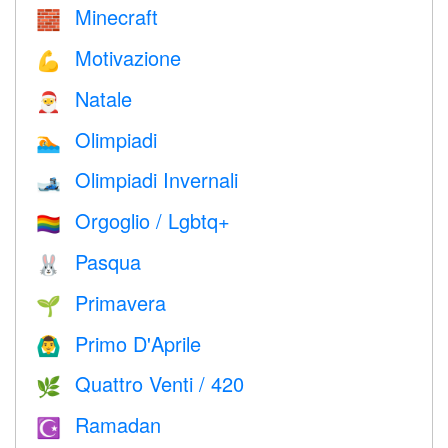
Minecraft
🧱
Motivazione
💪
Natale
🎅
Olimpiadi
🏊
Olimpiadi Invernali
🎿
Orgoglio / Lgbtq+
🏳️‍🌈
Pasqua
🐰
Primavera
🌱
Primo D'Aprile
🙆‍♂️
Quattro Venti / 420
🌿
Ramadan
☪️