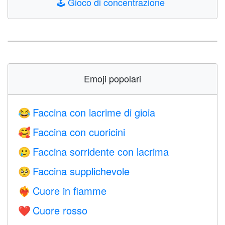
🕹️
Gioco di concentrazione
Emoji popolari
Faccina con lacrime di gioia
😂
Faccina con cuoricini
🥰
Faccina sorridente con lacrima
🥲
Faccina supplichevole
🥺
Cuore in fiamme
❤️‍🔥
Cuore rosso
❤️