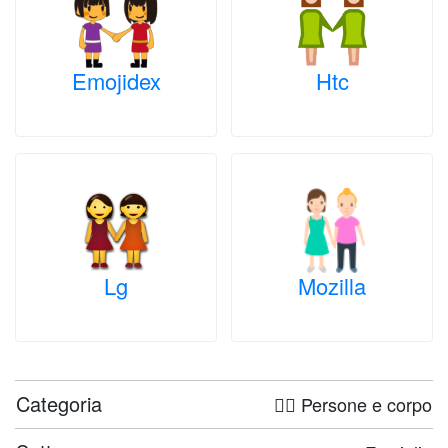
Emojidex
Htc
Lg
Mozilla
Categoria
🤦‍♀️ Persone e corpo