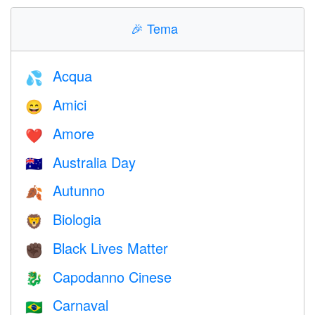
🎉
Tema
Acqua
💦
Amici
😄
Amore
❤️️
Australia Day
🇦🇺
Autunno
🍂
Biologia
🦁
Black Lives Matter
✊🏿
Capodanno Cinese
🐉
Carnaval
🇧🇷