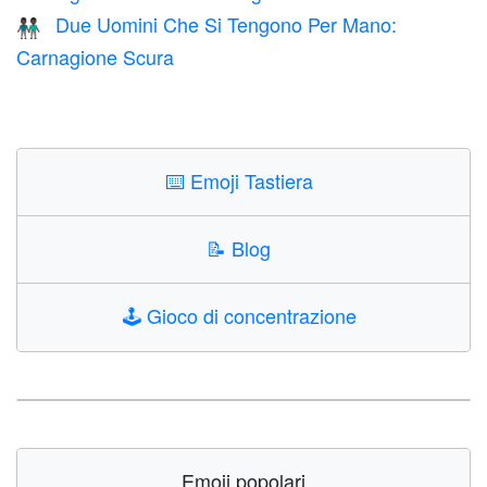
Due Uomini Che Si Tengono Per Mano:
👬🏿
Carnagione Scura
⌨️
Emoji Tastiera
📝
Blog
🕹️
Gioco di concentrazione
Emoji popolari