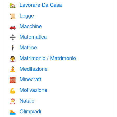
Lavorare Da Casa
🏡
Legge
📜
Macchine
🚗
Matematica
➗
Matrice
🕴️
Matrimonio / Matrimonio
👰
Meditazione
🧘
Minecraft
🧱
Motivazione
💪
Natale
🎅
Olimpiadi
🏊