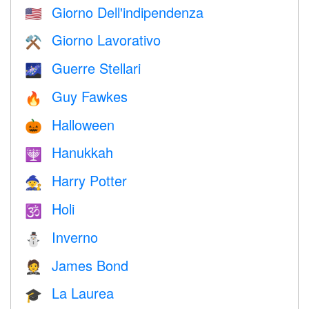
Giorno Dell'indipendenza
🇺🇸
Giorno Lavorativo
⚒️
Guerre Stellari
🌌
Guy Fawkes
🔥
Halloween
🎃
Hanukkah
🕎
Harry Potter
🧙
Holi
🕉
Inverno
⛄
James Bond
🤵
La Laurea
🎓