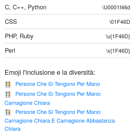
C, C++, Python
\U0001f46d
CSS
\01F46D
PHP, Ruby
\u{1F46D}
Perl
\x{1F46D}
Emoji l'inclusione e la diversità:
Persone Che Si Tengono Per Mano
🧑‍🤝‍🧑
Persone Che Si Tengono Per Mano:
🧑🏻‍🤝‍🧑🏻
Carnagione Chiara
Persone Che Si Tengono Per Mano:
🧑🏻‍🤝‍🧑🏼
Carnagione Chiara E Carnagione Abbastanza
Chiara