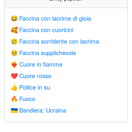
Faccina con lacrime di gioia
😂
Faccina con cuoricini
🥰
Faccina sorridente con lacrima
🥲
Faccina supplichevole
🥺
Cuore in fiamme
❤️‍🔥
Cuore rosso
❤️
Pollice in su
👍
Fuoco
🔥
Bandiera: Ucraina
🇺🇦