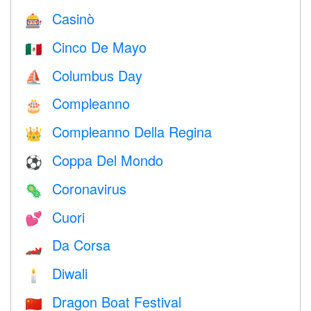
Casinò
🎰
Cinco De Mayo
🇲🇽
Columbus Day
⛵️
Compleanno
🎂
Compleanno Della Regina
👑
Coppa Del Mondo
⚽
Coronavirus
🦠
Cuori
💕
Da Corsa
🏎
Diwali
🕯
Dragon Boat Festival
🇨🇳