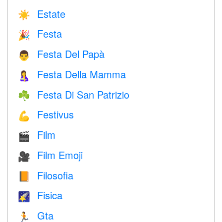
Estate
☀️
Festa
🎉
Festa Del Papà
👨
Festa Della Mamma
🤱
Festa Di San Patrizio
☘️
Festivus
💪
Film
🎬
Film Emoji
🎥
Filosofia
📙
Fisica
🌠
Gta
🏃