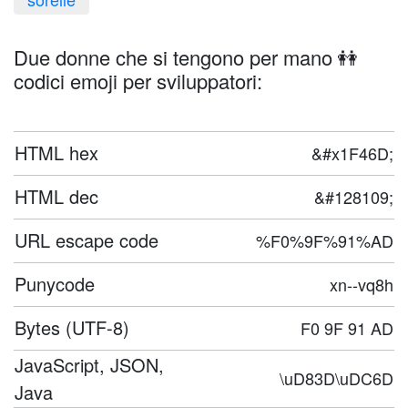
Due donne che si tengono per mano 👭
codici emoji per sviluppatori:
HTML hex
&#x1F46D;
HTML dec
&#128109;
URL escape code
%F0%9F%91%AD
Punycode
xn--vq8h
Bytes (UTF-8)
F0 9F 91 AD
JavaScript, JSON,
\uD83D\uDC6D
Java