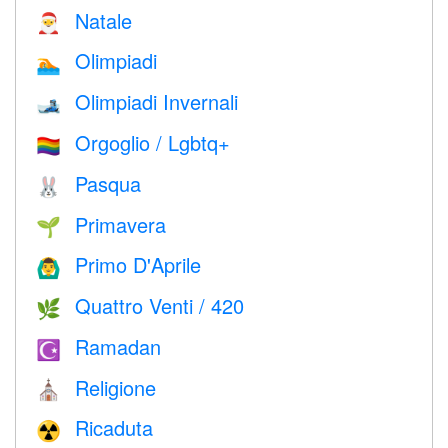
Natale
🎅
Olimpiadi
🏊
Olimpiadi Invernali
🎿
Orgoglio / Lgbtq+
🏳️‍🌈
Pasqua
🐰
Primavera
🌱
Primo D'Aprile
🙆‍♂️
Quattro Venti / 420
🌿
Ramadan
☪️
Religione
⛪️
Ricaduta
☢️