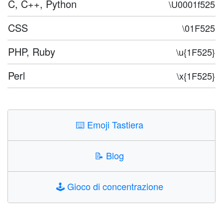
C, C++, Python
\U0001f525
CSS
\01F525
PHP, Ruby
\u{1F525}
Perl
\x{1F525}
⌨️
Emoji Tastiera
📝
Blog
🕹️
Gioco di concentrazione