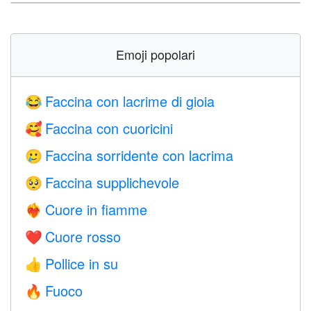
Emoji popolari
Faccina con lacrime di gioia
😂
Faccina con cuoricini
🥰
Faccina sorridente con lacrima
🥲
Faccina supplichevole
🥺
Cuore in fiamme
❤️‍🔥
Cuore rosso
❤️
Pollice in su
👍
Fuoco
🔥