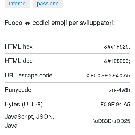
inferno
passione
Fuoco 🔥 codici emoji per sviluppatori:
HTML hex
&#x1F525;
HTML dec
&#128293;
URL escape code
%F0%9F%94%A5
Punycode
xn--4v8h
Bytes (UTF-8)
F0 9F 94 A5
JavaScript, JSON,
\uD83D\uDD25
Java