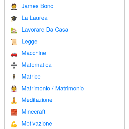
James Bond
🤵
La Laurea
🎓
Lavorare Da Casa
🏡
Legge
📜
Macchine
🚗
Matematica
➗
Matrice
🕴️
Matrimonio / Matrimonio
👰
Meditazione
🧘
Minecraft
🧱
Motivazione
💪