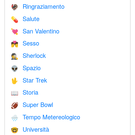
Ringraziamento
🦃
Salute
💊
San Valentino
💘
Sesso
💏
Sherlock
🕵️
Spazio
👽
Star Trek
🖖
Storia
📖
Super Bowl
🏈
Tempo Metereologico
🌧
Università
🤓