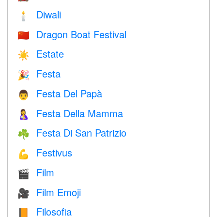
Diwali
🕯
Dragon Boat Festival
🇨🇳
Estate
☀️
Festa
🎉
Festa Del Papà
👨
Festa Della Mamma
🤱
Festa Di San Patrizio
☘️
Festivus
💪
Film
🎬
Film Emoji
🎥
Filosofia
📙