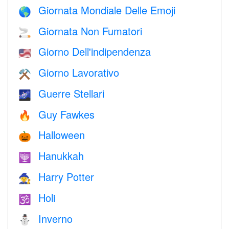
Giornata Mondiale Delle Emoji
🌎
Giornata Non Fumatori
🚬
Giorno Dell'indipendenza
🇺🇸
Giorno Lavorativo
⚒️
Guerre Stellari
🌌
Guy Fawkes
🔥
Halloween
🎃
Hanukkah
🕎
Harry Potter
🧙
Holi
🕉
Inverno
⛄