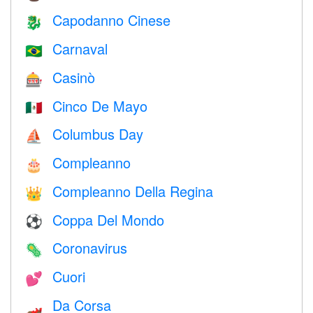
Capodanno Cinese
🐉
Carnaval
🇧🇷
Casinò
🎰
Cinco De Mayo
🇲🇽
Columbus Day
⛵️
Compleanno
🎂
Compleanno Della Regina
👑
Coppa Del Mondo
⚽
Coronavirus
🦠
Cuori
💕
Da Corsa
🏎