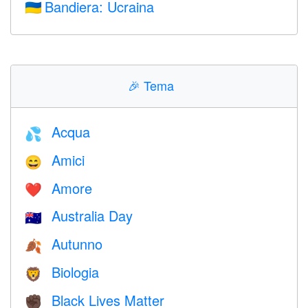
Bandiera: Ucraina
🇺🇦
🎉
Tema
Acqua
💦
Amici
😄
Amore
❤️️
Australia Day
🇦🇺
Autunno
🍂
Biologia
🦁
Black Lives Matter
✊🏿