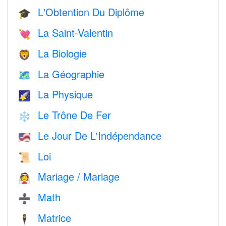
L'Obtention Du Diplôme
🎓
La Saint-Valentin
💘
La Biologie
🦁
La Géographie
🗺
La Physique
🌠
Le Trône De Fer
❄️
Le Jour De L'Indépendance
🇺🇸
Loi
📜
Mariage / Mariage
👰
Math
➗
Matrice
🕴️