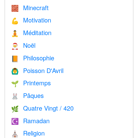
Minecraft
🧱
Motivation
💪
Méditation
🧘
Noël
🎅
Philosophie
📙
Poisson D'Avril
🙆‍♂️
Printemps
🌱
Pâques
🐰
Quatre Vingt / 420
🌿
Ramadan
☪️
Religion
⛪️