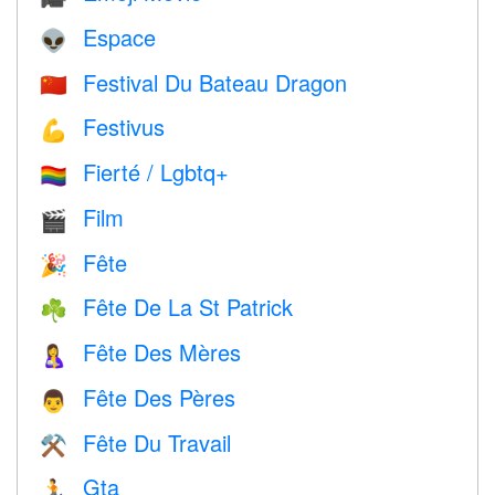
Espace
👽
Festival Du Bateau Dragon
🇨🇳
Festivus
💪
Fierté / Lgbtq+
🏳️‍🌈
Film
🎬
Fête
🎉
Fête De La St Patrick
☘️
Fête Des Mères
🤱
Fête Des Pères
👨
Fête Du Travail
⚒️
Gta
🏃