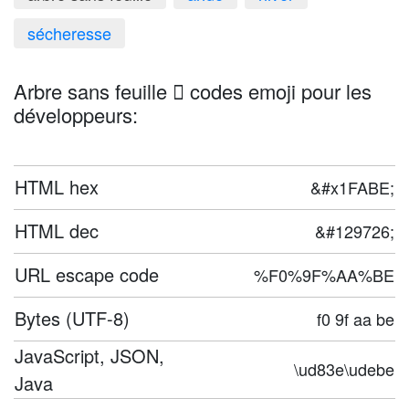
sécheresse
Arbre sans feuille 🪾 codes emoji pour les
développeurs:
HTML hex
&#x1FABE;
HTML dec
&#129726;
URL escape code
%F0%9F%AA%BE
Bytes (UTF-8)
f0 9f aa be
JavaScript, JSON,
\ud83e\udebe
Java