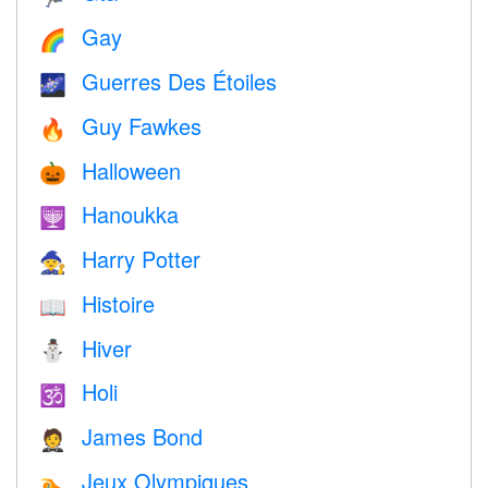
Gay
🌈
Guerres Des Étoiles
🌌
Guy Fawkes
🔥
Halloween
🎃
Hanoukka
🕎
Harry Potter
🧙
Histoire
📖
Hiver
⛄
Holi
🕉
James Bond
🤵
Jeux Olympiques
🏊