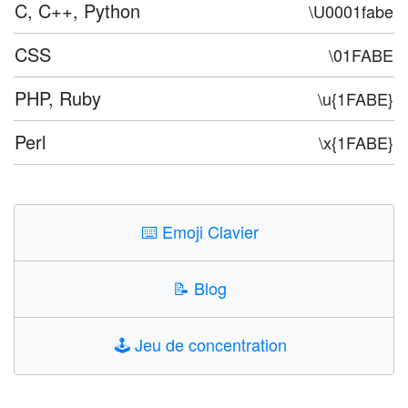
C, C++, Python
\U0001fabe
CSS
\01FABE
PHP, Ruby
\u{1FABE}
Perl
\x{1FABE}
⌨️
Emoji Clavier
📝
Blog
🕹️
Jeu de concentration