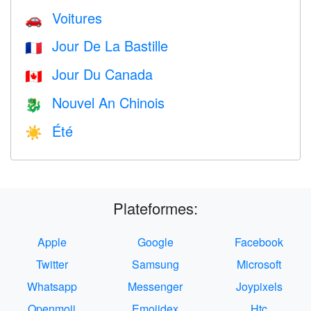
Voitures
🚗
Jour De La Bastille
🇫🇷
Jour Du Canada
🇨🇦
Nouvel An Chinois
🐉
Été
☀️
Plateformes:
Apple
Google
Facebook
Twitter
Samsung
Microsoft
Whatsapp
Messenger
Joypixels
Openmoji
Emojidex
Htc