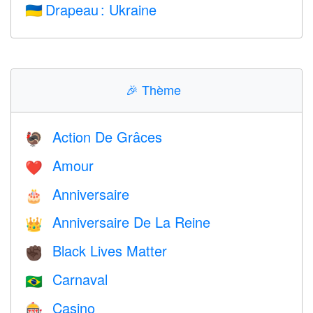
Drapeau : Ukraine
🇺🇦
🎉
Thème
Action De Grâces
🦃
Amour
❤️️
Anniversaire
🎂
Anniversaire De La Reine
👑
Black Lives Matter
✊🏿
Carnaval
🇧🇷
Casino
🎰