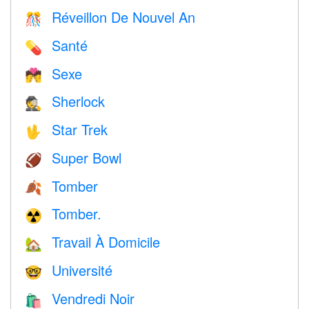
Réveillon De Nouvel An
🎊
Santé
💊
Sexe
💏
Sherlock
🕵️
Star Trek
🖖
Super Bowl
🏈
Tomber
🍂
Tomber.
☢️
Travail À Domicile
🏡
Université
🤓
Vendredi Noir
🛍