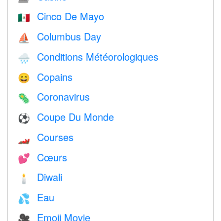
Cinco De Mayo
🇲🇽
Columbus Day
⛵️
Conditions Météorologiques
🌧
Copains
😄
Coronavirus
🦠
Coupe Du Monde
⚽
Courses
🏎
Cœurs
💕
Diwali
🕯
Eau
💦
Emoji Movie
🎥