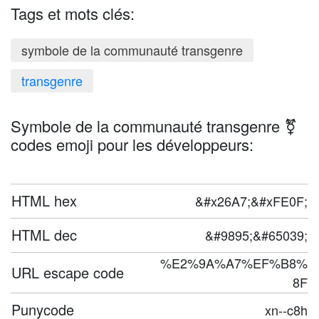
Tags et mots clés:
symbole de la communauté transgenre
transgenre
Symbole de la communauté transgenre ⚧️
codes emoji pour les développeurs:
HTML hex
&#x26A7;&#xFE0F;
HTML dec
&#9895;&#65039;
%E2%9A%A7%EF%B8%
URL escape code
8F
Punycode
xn--c8h