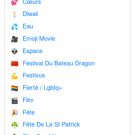
Cœurs
💕
Diwali
🕯
Eau
💦
Emoji Movie
🎥
Espace
👽
Festival Du Bateau Dragon
🇨🇳
Festivus
💪
Fierté / Lgbtq+
🏳️‍🌈
Film
🎬
Fête
🎉
Fête De La St Patrick
☘️