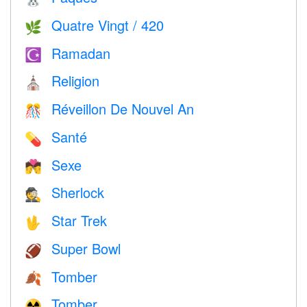
Quatre Vingt / 420
🌿
Ramadan
☪️
Religion
⛪️
Réveillon De Nouvel An
🎊
Santé
💊
Sexe
💏
Sherlock
🕵️
Star Trek
🖖
Super Bowl
🏈
Tomber
🍂
Tomber.
☢️