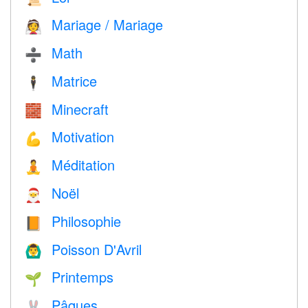
Mariage / Mariage
👰
Math
➗
Matrice
🕴️
Minecraft
🧱
Motivation
💪
Méditation
🧘
Noël
🎅
Philosophie
📙
Poisson D'Avril
🙆‍♂️
Printemps
🌱
Pâques
🐰