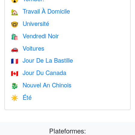
Travail À Domicile
🏡
Université
🤓
Vendredi Noir
🛍
Voitures
🚗
Jour De La Bastille
🇫🇷
Jour Du Canada
🇨🇦
Nouvel An Chinois
🐉
Été
☀️
Plateformes: