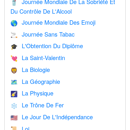
Journée Mondiale De La Sobriété Et
🥤
Du Contrôle De L'Alcool
Journée Mondiale Des Emoji
🌎
Journée Sans Tabac
🚬
L'Obtention Du Diplôme
🎓
La Saint-Valentin
💘
La Biologie
🦁
La Géographie
🗺
La Physique
🌠
Le Trône De Fer
❄️
Le Jour De L'Indépendance
🇺🇸
Loi
📜