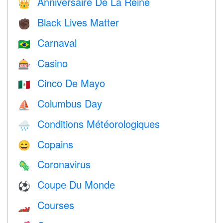
Anniversaire De La Reine
👑
Black Lives Matter
✊🏿
Carnaval
🇧🇷
Casino
🎰
Cinco De Mayo
🇲🇽
Columbus Day
⛵️
Conditions Météorologiques
🌧
Copains
😄
Coronavirus
🦠
Coupe Du Monde
⚽
Courses
🏎