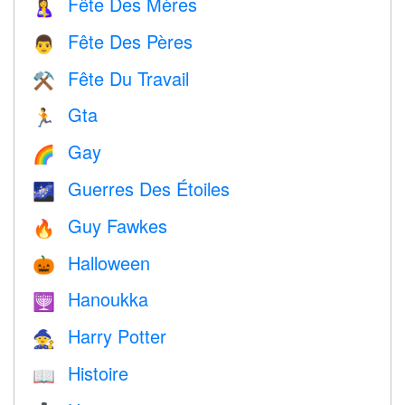
Fête Des Mères
🤱
Fête Des Pères
👨
Fête Du Travail
⚒️
Gta
🏃
Gay
🌈
Guerres Des Étoiles
🌌
Guy Fawkes
🔥
Halloween
🎃
Hanoukka
🕎
Harry Potter
🧙
Histoire
📖