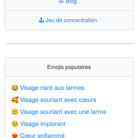
📝
Blog
🕹️
Jeu de concentration
Emojis populaires
Visage riant aux larmes
😂
Visage souriant avec cœurs
🥰
Visage souriant avec une larme
🥲
Visage implorant
🥺
Cœur enflammé
❤️‍🔥