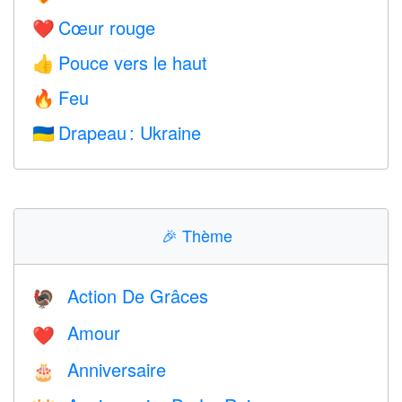
Cœur rouge
❤️
Pouce vers le haut
👍
Feu
🔥
Drapeau : Ukraine
🇺🇦
🎉
Thème
Action De Grâces
🦃
Amour
❤️️
Anniversaire
🎂