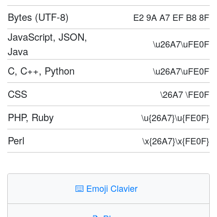
Bytes (UTF-8)
E2 9A A7 EF B8 8F
JavaScript, JSON,
\u26A7\uFE0F
Java
C, C++, Python
\u26A7\uFE0F
CSS
\26A7 \FE0F
PHP, Ruby
\u{26A7}\u{FE0F}
Perl
\x{26A7}\x{FE0F}
⌨️
Emoji Clavier