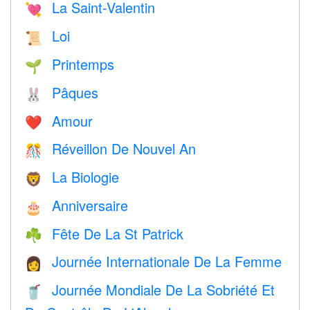
La Saint-Valentin
💘
Loi
📜
Printemps
🌱
Pâques
🐰
Amour
❤️️
Réveillon De Nouvel An
🎊
La Biologie
🦁
Anniversaire
🎂
Fête De La St Patrick
☘️
Journée Internationale De La Femme
👩
Journée Mondiale De La Sobriété Et
🥤