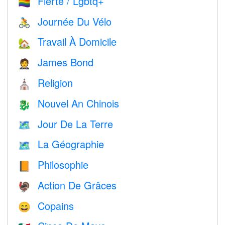
Fierté / Lgbtq+
🏳️‍🌈
Journée Du Vélo
🚴
Travail À Domicile
🏡
James Bond
🤵
Religion
⛪️
Nouvel An Chinois
🐉
Jour De La Terre
🗺️
La Géographie
🗺
Philosophie
📙
Action De Grâces
🦃
Copains
😄