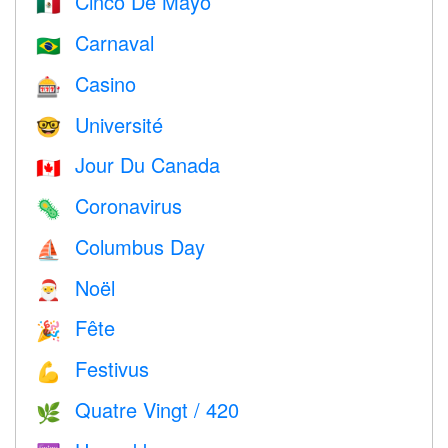
Cinco De Mayo
🇲🇽
Carnaval
🇧🇷
Casino
🎰
Université
🤓
Jour Du Canada
🇨🇦
Coronavirus
🦠
Columbus Day
⛵️
Noël
🎅
Fête
🎉
Festivus
💪
Quatre Vingt / 420
🌿