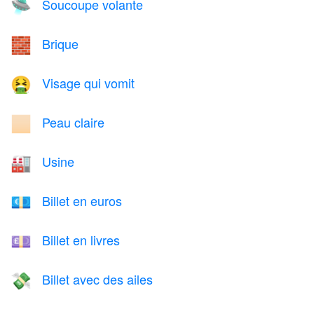
Soucoupe volante
🛸
Brique
🧱
Visage qui vomit
🤮
Peau claire
🏻
Usine
🏭
Billet en euros
💶
Billet en livres
💷
Billet avec des ailes
💸