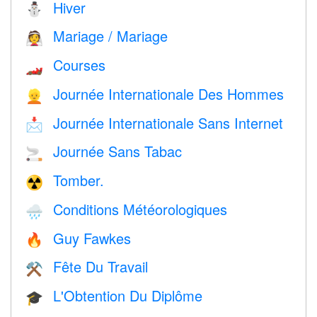
Hiver
⛄
Mariage / Mariage
👰
Courses
🏎
Journée Internationale Des Hommes
👱
Journée Internationale Sans Internet
📩
Journée Sans Tabac
🚬
Tomber.
☢️
Conditions Météorologiques
🌧
Guy Fawkes
🔥
Fête Du Travail
⚒️
L'Obtention Du Diplôme
🎓