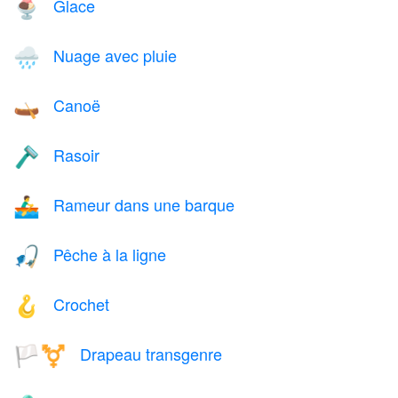
Glace
🍨
Nuage avec pluie
🌧️
Canoë
🛶
Rasoir
🪒
Rameur dans une barque
🚣‍♂️
Pêche à la ligne
🎣
Crochet
🪝
Drapeau transgenre
🏳️‍⚧️