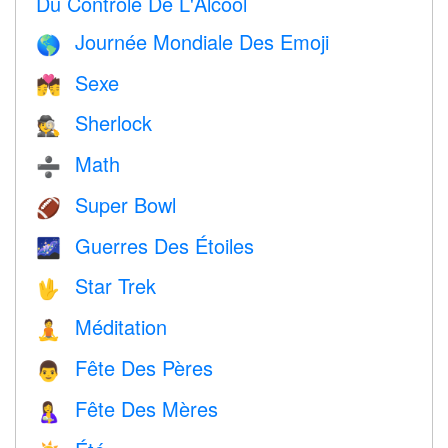
Du Contrôle De L'Alcool
Journée Mondiale Des Emoji
🌎
Sexe
💏
Sherlock
🕵️
Math
➗
Super Bowl
🏈
Guerres Des Étoiles
🌌
Star Trek
🖖
Méditation
🧘
Fête Des Pères
👨
Fête Des Mères
🤱