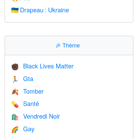
Drapeau : Ukraine
🇺🇦
🎉
Thème
Black Lives Matter
✊🏿
Gta
🏃
Tomber
🍂
Santé
💊
Vendredi Noir
🛍
Gay
🌈