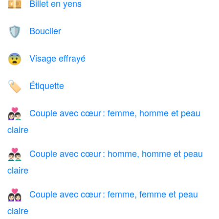
Billet en yens
💴
Bouclier
🛡️
Visage effrayé
😨
Étiquette
🏷️
Couple avec cœur : femme, homme et peau
👩🏻‍❤️‍👨🏻
claire
Couple avec cœur : homme, homme et peau
👨🏻‍❤️‍👨🏻
claire
Couple avec cœur : femme, femme et peau
👩🏻‍❤️‍👩🏻
claire