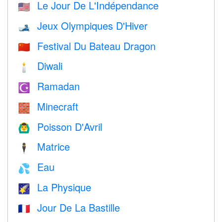
Le Jour De L'Indépendance
🇺🇸
Jeux Olympiques D'Hiver
🎿
Festival Du Bateau Dragon
🇨🇳
Diwali
🕯
Ramadan
☪️
Minecraft
🧱
Poisson D'Avril
🙆‍♂️
Matrice
🕴️
Eau
💦
La Physique
🌠
Jour De La Bastille
🇫🇷