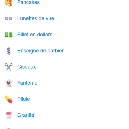
Pancakes
🥞
Lunettes de vue
👓
Billet en dollars
💵
Enseigne de barbier
💈
Ciseaux
✂️
Fantôme
👻
Pilule
💊
Granité
🍧