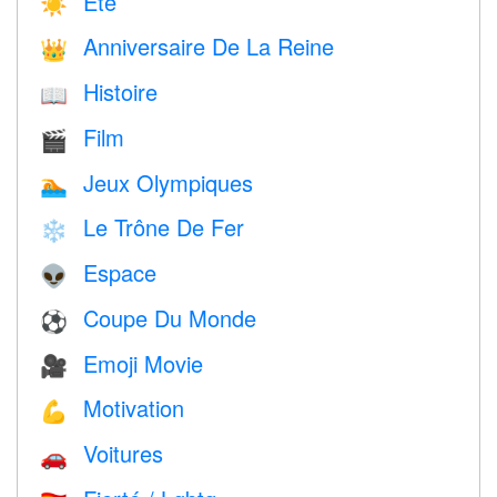
Été
☀️
Anniversaire De La Reine
👑
Histoire
📖
Film
🎬
Jeux Olympiques
🏊
Le Trône De Fer
❄️
Espace
👽
Coupe Du Monde
⚽
Emoji Movie
🎥
Motivation
💪
Voitures
🚗