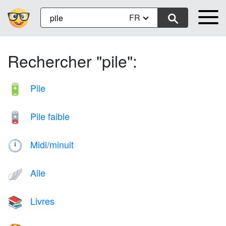
FR
Rechercher "pile":
Pile
🔋
Pile faible
🪫
Midi/minuit
🕛
Aile
🪽
Livres
📚