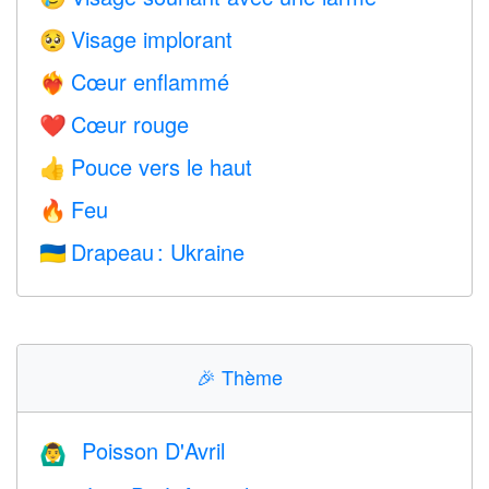
Visage implorant
🥺
Cœur enflammé
❤️‍🔥
Cœur rouge
❤️
Pouce vers le haut
👍
Feu
🔥
Drapeau : Ukraine
🇺🇦
🎉
Thème
Poisson D'Avril
🙆‍♂️