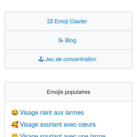
⌨️
Emoji Clavier
📝
Blog
🕹️
Jeu de concentration
Emojis populaires
Visage riant aux larmes
😂
Visage souriant avec cœurs
🥰
Visage souriant avec une larme
🥲