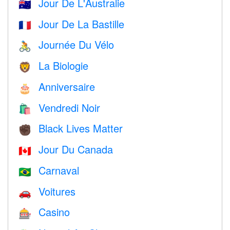
Jour De L'Australie
🇦🇺
Jour De La Bastille
🇫🇷
Journée Du Vélo
🚴
La Biologie
🦁
Anniversaire
🎂
Vendredi Noir
🛍
Black Lives Matter
✊🏿
Jour Du Canada
🇨🇦
Carnaval
🇧🇷
Voitures
🚗
Casino
🎰