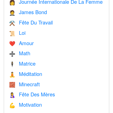
Journée Internationale De La Femme
👩
James Bond
🤵
Fête Du Travail
⚒️
Loi
📜
Amour
❤️️
Math
➗
Matrice
🕴️
Méditation
🧘
Minecraft
🧱
Fête Des Mères
🤱
Motivation
💪