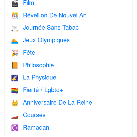
Film
🎬
Réveillon De Nouvel An
🎊
Journée Sans Tabac
🚬
Jeux Olympiques
🏊
Fête
🎉
Philosophie
📙
La Physique
🌠
Fierté / Lgbtq+
🏳️‍🌈
Anniversaire De La Reine
👑
Courses
🏎
Ramadan
☪️