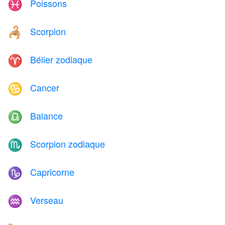
Poissons
♓
Scorpion
🦂
Bélier zodiaque
♈
Cancer
♋
Balance
♎
Scorpion zodiaque
♏
Capricorne
♑
Verseau
♒