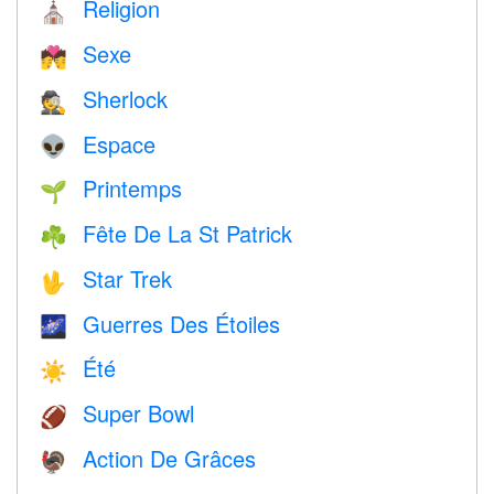
Religion
⛪️
Sexe
💏
Sherlock
🕵️
Espace
👽
Printemps
🌱
Fête De La St Patrick
☘️
Star Trek
🖖
Guerres Des Étoiles
🌌
Été
☀️
Super Bowl
🏈
Action De Grâces
🦃