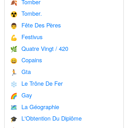
Tomber
🍂
Tomber.
☢️
Fête Des Pères
👨
Festivus
💪
Quatre Vingt / 420
🌿
Copains
😄
Gta
🏃
Le Trône De Fer
❄️
Gay
🌈
La Géographie
🗺
L'Obtention Du Diplôme
🎓