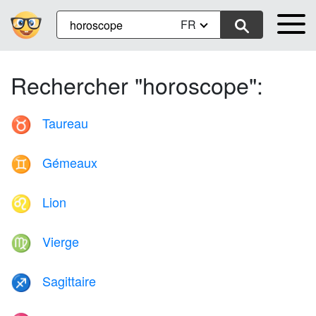
FR
Rechercher "horoscope":
Taureau
♉
Gémeaux
♊
Lion
♌
Vierge
♍
Sagittaire
♐