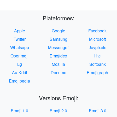
Plateformes:
Apple
Google
Facebook
Twitter
Samsung
Microsoft
Whatsapp
Messenger
Joypixels
Openmoji
Emojidex
Htc
Lg
Mozilla
Softbank
Au-Kddi
Docomo
Emojigraph
Emojipedia
Versions Emoji:
Emoji 1.0
Emoji 2.0
Emoji 3.0