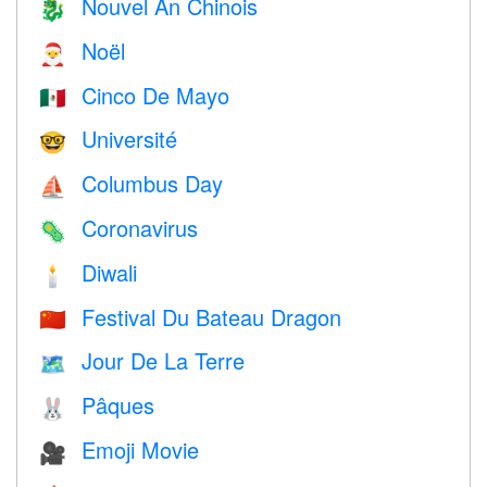
Nouvel An Chinois
🐉
Noël
🎅
Cinco De Mayo
🇲🇽
Université
🤓
Columbus Day
⛵️
Coronavirus
🦠
Diwali
🕯
Festival Du Bateau Dragon
🇨🇳
Jour De La Terre
🗺️
Pâques
🐰
Emoji Movie
🎥