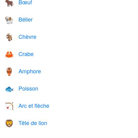
Bœuf
🐂
Bélier
🐏
Chèvre
🐐
Crabe
🦀
Amphore
🏺
Poisson
🐟
Arc et flèche
🏹
Tête de lion
🦁