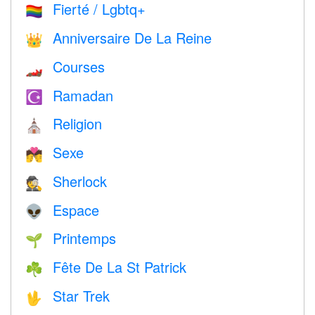
Fierté / Lgbtq+
🏳️‍🌈
Anniversaire De La Reine
👑
Courses
🏎
Ramadan
☪️
Religion
⛪️
Sexe
💏
Sherlock
🕵️
Espace
👽
Printemps
🌱
Fête De La St Patrick
☘️
Star Trek
🖖