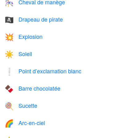
Cheval de manège
🎠
Drapeau de pirate
🏴‍☠️
Explosion
💥
Soleil
☀️
Point d’exclamation blanc
❕
Barre chocolatée
🍫
Sucette
🍭
Arc-en-ciel
🌈