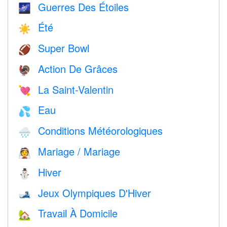
Guerres Des Étoiles
🌌
Été
☀️
Super Bowl
🏈
Action De Grâces
🦃
La Saint-Valentin
💘
Eau
💦
Conditions Météorologiques
🌧
Mariage / Mariage
👰
Hiver
⛄
Jeux Olympiques D'Hiver
🎿
Travail À Domicile
🏡