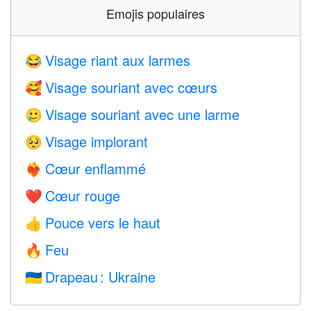
Emojis populaires
Visage riant aux larmes
😂
Visage souriant avec cœurs
🥰
Visage souriant avec une larme
🥲
Visage implorant
🥺
Cœur enflammé
❤️‍🔥
Cœur rouge
❤️
Pouce vers le haut
👍
Feu
🔥
Drapeau : Ukraine
🇺🇦