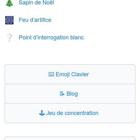
Sapin de Noël
🎄
Feu d’artifice
🎆
Point d’interrogation blanc
❔
⌨️
Emoji Clavier
📝
Blog
🕹️
Jeu de concentration