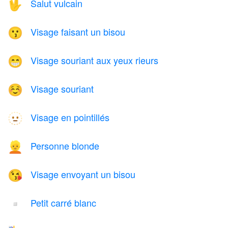
Salut vulcain
🖖
Visage faisant un bisou
😗
Visage souriant aux yeux rieurs
😁
Visage souriant
☺️
Visage en pointillés
🫥
Personne blonde
👱
Visage envoyant un bisou
😘
Petit carré blanc
▫️