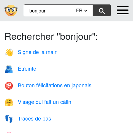
FR
Rechercher "bonjour":
Signe de la main
👋
Étreinte
🫂
Bouton félicitations en japonais
㊗️
Visage qui fait un câlin
🤗
Traces de pas
👣