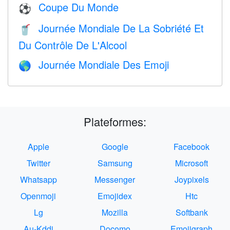
Coupe Du Monde
⚽
Journée Mondiale De La Sobriété Et
🥤
Du Contrôle De L'Alcool
Journée Mondiale Des Emoji
🌎
Plateformes:
Apple
Google
Facebook
Twitter
Samsung
Microsoft
Whatsapp
Messenger
Joypixels
Openmoji
Emojidex
Htc
Lg
Mozilla
Softbank
Au-Kddi
Docomo
Emojigraph