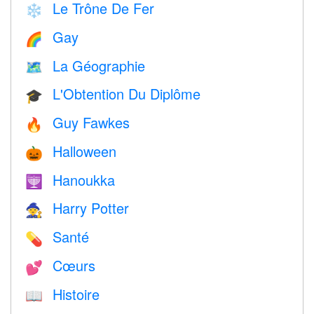
Le Trône De Fer
❄️
Gay
🌈
La Géographie
🗺
L'Obtention Du Diplôme
🎓
Guy Fawkes
🔥
Halloween
🎃
Hanoukka
🕎
Harry Potter
🧙
Santé
💊
Cœurs
💕
Histoire
📖