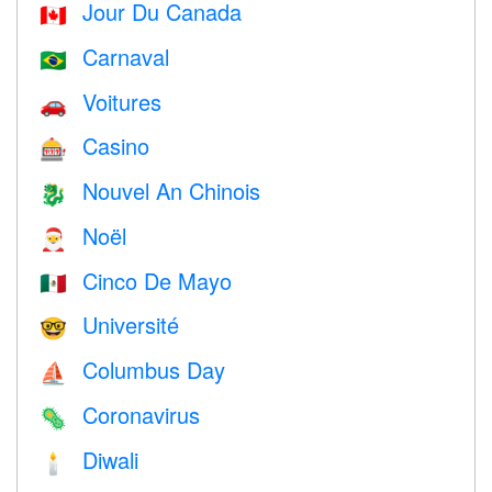
Jour Du Canada
🇨🇦
Carnaval
🇧🇷
Voitures
🚗
Casino
🎰
Nouvel An Chinois
🐉
Noël
🎅
Cinco De Mayo
🇲🇽
Université
🤓
Columbus Day
⛵️
Coronavirus
🦠
Diwali
🕯