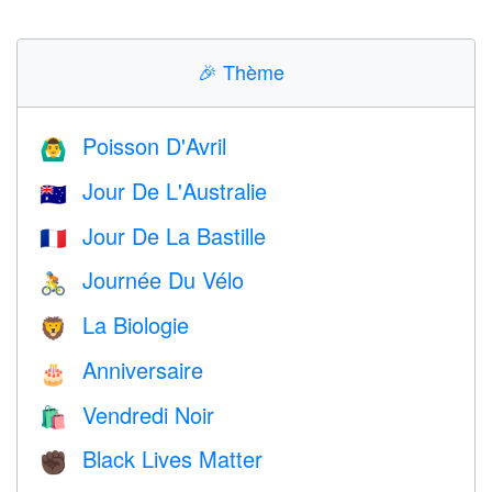
🎉
Thème
Poisson D'Avril
🙆‍♂️
Jour De L'Australie
🇦🇺
Jour De La Bastille
🇫🇷
Journée Du Vélo
🚴
La Biologie
🦁
Anniversaire
🎂
Vendredi Noir
🛍
Black Lives Matter
✊🏿