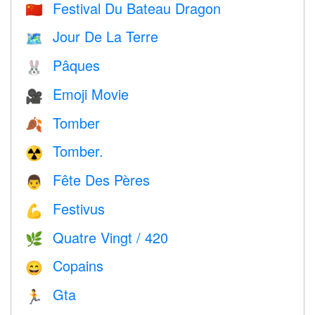
Festival Du Bateau Dragon
🇨🇳
Jour De La Terre
🗺️
Pâques
🐰
Emoji Movie
🎥
Tomber
🍂
Tomber.
☢️
Fête Des Pères
👨
Festivus
💪
Quatre Vingt / 420
🌿
Copains
😄
Gta
🏃