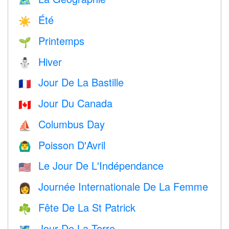
🗺
Été
☀️
Printemps
🌱
Hiver
⛄
Jour De La Bastille
🇫🇷
Jour Du Canada
🇨🇦
Columbus Day
⛵️
Poisson D'Avril
🙆‍♂️
Le Jour De L'Indépendance
🇺🇸
Journée Internationale De La Femme
👩
Fête De La St Patrick
☘️
Jour De La Terre