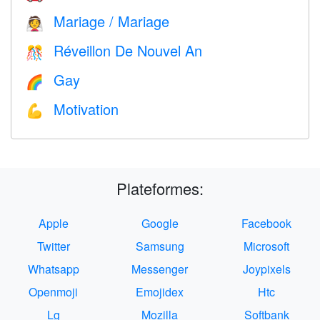
Mariage / Mariage
👰
Réveillon De Nouvel An
🎊
Gay
🌈
Motivation
💪
Plateformes:
Apple
Google
Facebook
Twitter
Samsung
Microsoft
Whatsapp
Messenger
Joypixels
Openmoji
Emojidex
Htc
Lg
Mozilla
Softbank