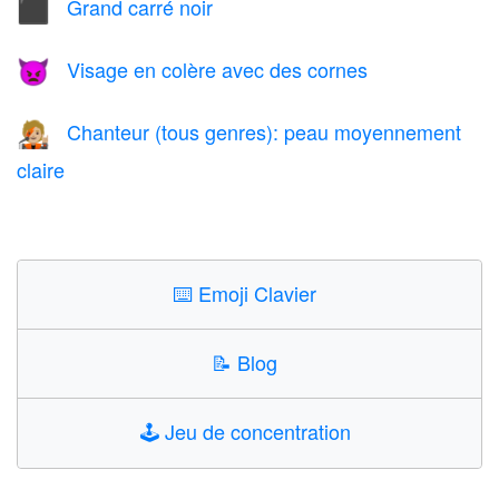
Grand carré noir
⬛
Visage en colère avec des cornes
👿
Chanteur (tous genres): peau moyennement
🧑🏼‍🎤
claire
⌨️
Emoji Clavier
📝
Blog
🕹️
Jeu de concentration