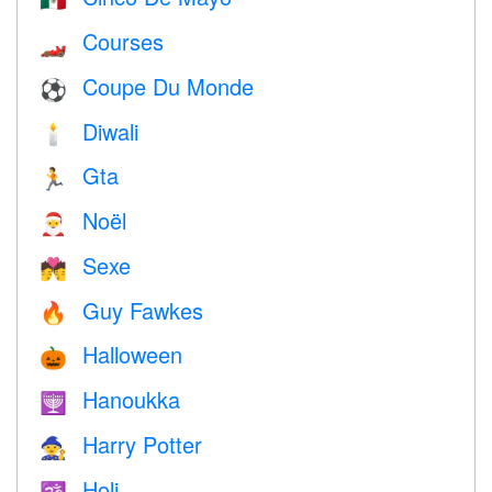
🇲🇽
Courses
🏎
Coupe Du Monde
⚽
Diwali
🕯
Gta
🏃
Noël
🎅
Sexe
💏
Guy Fawkes
🔥
Halloween
🎃
Hanoukka
🕎
Harry Potter
🧙
Holi