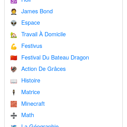
🕉
James Bond
🤵
Espace
👽
Travail À Domicile
🏡
Festivus
💪
Festival Du Bateau Dragon
🇨🇳
Action De Grâces
🦃
Histoire
📖
Matrice
🕴️
Minecraft
🧱
Math
➗
La Géographie