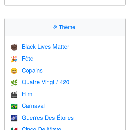
🎉
Thème
Black Lives Matter
✊🏿
Fête
🎉
Copains
😄
Quatre Vingt / 420
🌿
Film
🎬
Carnaval
🇧🇷
Guerres Des Étoiles
🌌
Cinco De Mayo