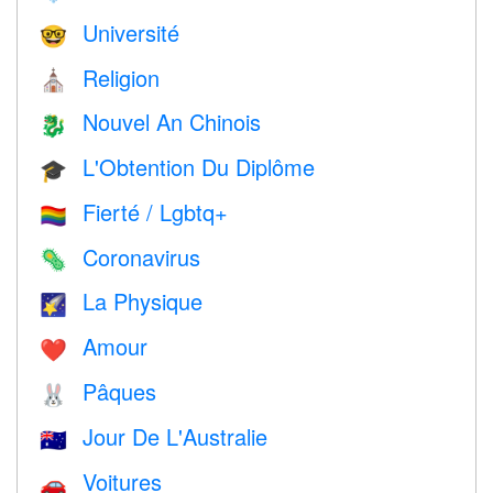
Université
🤓
Religion
⛪️
Nouvel An Chinois
🐉
L'Obtention Du Diplôme
🎓
Fierté / Lgbtq+
🏳️‍🌈
Coronavirus
🦠
La Physique
🌠
Amour
❤️️
Pâques
🐰
Jour De L'Australie
🇦🇺
Voitures
🚗