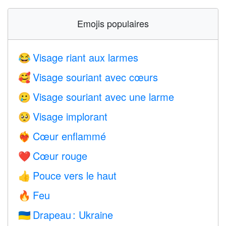
Emojis populaires
Visage riant aux larmes
😂
Visage souriant avec cœurs
🥰
Visage souriant avec une larme
🥲
Visage implorant
🥺
Cœur enflammé
❤️‍🔥
Cœur rouge
❤️
Pouce vers le haut
👍
Feu
🔥
Drapeau : Ukraine
🇺🇦