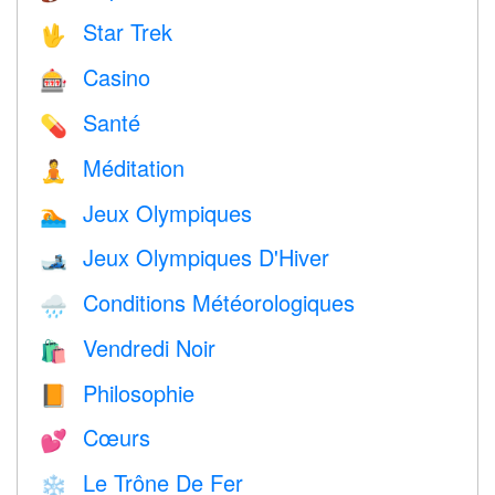
Star Trek
🖖
Casino
🎰
Santé
💊
Méditation
🧘
Jeux Olympiques
🏊
Jeux Olympiques D'Hiver
🎿
Conditions Météorologiques
🌧
Vendredi Noir
🛍
Philosophie
📙
Cœurs
💕
Le Trône De Fer
❄️