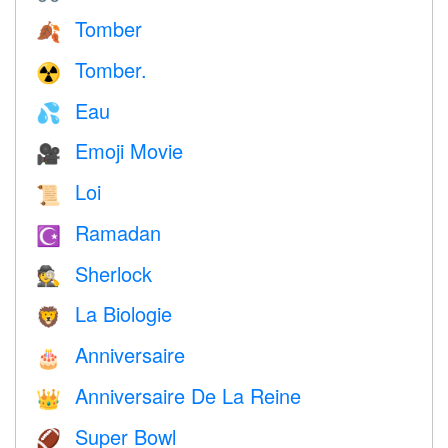
Tomber
🍂
Tomber.
☢️
Eau
💦
Emoji Movie
🎥
Loi
📜
Ramadan
☪️
Sherlock
🕵️
La Biologie
🦁
Anniversaire
🎂
Anniversaire De La Reine
👑
Super Bowl
🏈