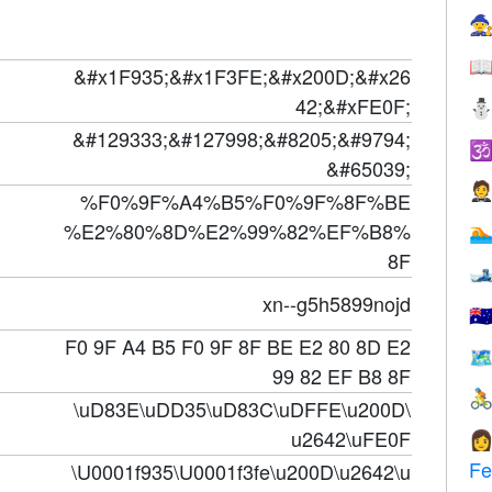


&#x1F935;&#x1F3FE;&#x200D;&#x26
42;&#xFE0F;
&#129333;&#127998;&#8205;&#9794;

&#65039;

%F0%9F%A4%B5%F0%9F%8F%BE
%E2%80%8D%E2%99%82%EF%B8%

8F

xn--g5h5899nojd
🇦
F0 9F A4 B5 F0 9F 8F BE E2 80 8D E2
🗺
99 82 EF B8 8F

\uD83E\uDD35\uD83C\uDFFE\u200D\
u2642\uFE0F

F
\U0001f935\U0001f3fe\u200D\u2642\u