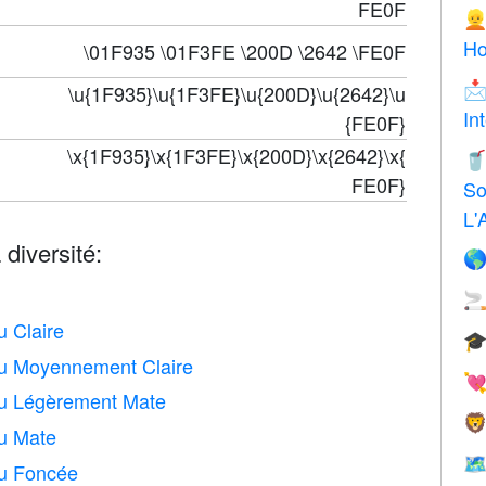
FE0F

H
\01F935 \01F3FE \200D \2642 \FE0F

\u{1F935}\u{1F3FE}\u{200D}\u{2642}\u
In
{FE0F}
\x{1F935}\x{1F3FE}\x{200D}\x{2642}\x{

FE0F}
So
L'
 diversité:


 Claire

u Moyennement Claire

u Légèrement Mate

u Mate

u Foncée