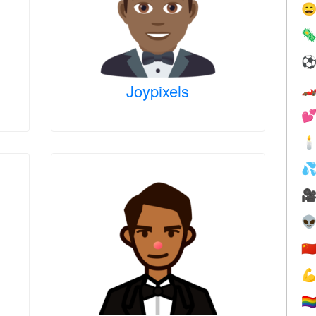


Joypixels






🇨

🏳️‍