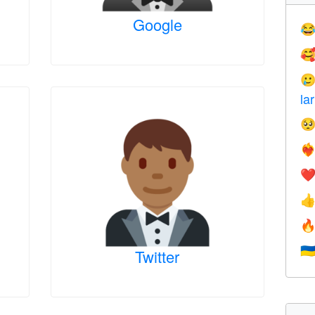
Google



la

❤️‍
❤


🇺
Twitter