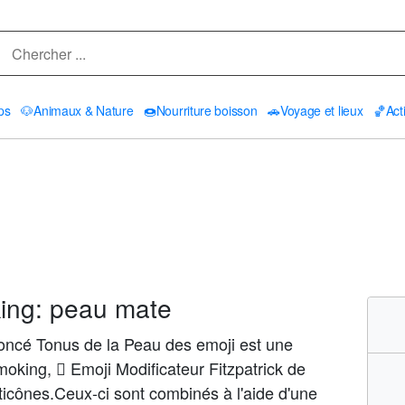
ps
🐶
Animaux & Nature
🍩
Nourriture boisson
🚗
Voyage et lieux
🏀
Act
ng: peau mate
cé Tonus de la Peau des emoji est une
ing, 🏾 Emoji Modificateur Fitzpatrick de
icônes.Ceux-ci sont combinés à l'aide d'une