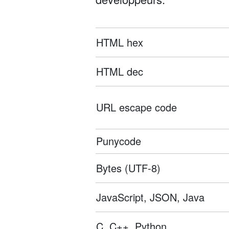
HTML hex
HTML dec
URL escape code
Punycode
Bytes (UTF-8)
JavaScript, JSON, Java
C, C++, Python