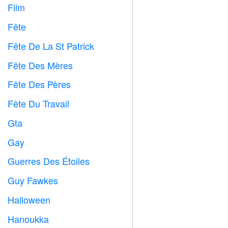
Film

Fête

Fête De La St Patrick
️
Fête Des Mères

Fête Des Pères

Fête Du Travail
️
Gta

Gay

Guerres Des Étoiles

Guy Fawkes

Halloween

Hanoukka
