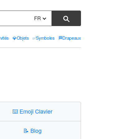
FR
ivités
💎
Objets
✅
Symboles
🏁
Drapeaux
⌨️
Emoji Clavier
📝
Blog