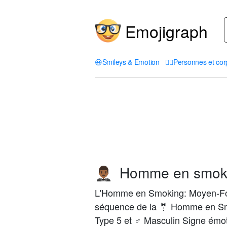
Emojigraph
😃
Smileys & Emotion
🤦‍♀️
Personnes et cor
Homme en smoki
🤵🏾‍♂️
L'Homme en Smoking: Moyen-Fon
séquence de la 🤵 Homme en Smok
Type 5 et ♂ Masculin Signe émot