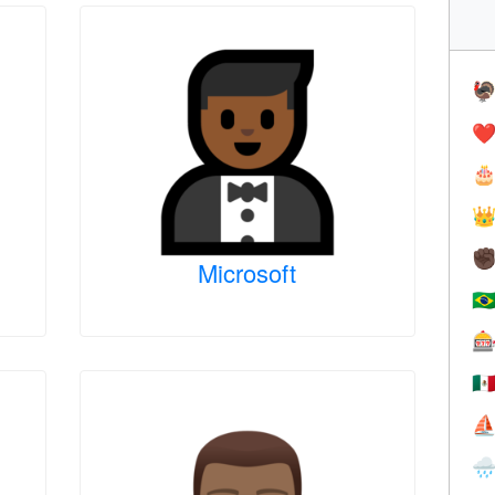

❤️


✊
Microsoft
🇧

🇲
⛵
