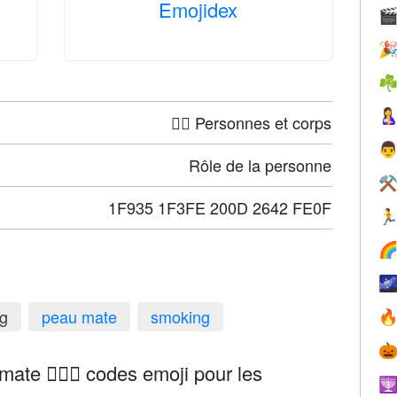
Emojidex


☘

🤦‍♀️ Personnes et corps

Rôle de la personne
⚒
1F935 1F3FE 200D 2642 FE0F



g
peau mate
smoking


e 🤵🏾‍♂️ codes emoji pour les
