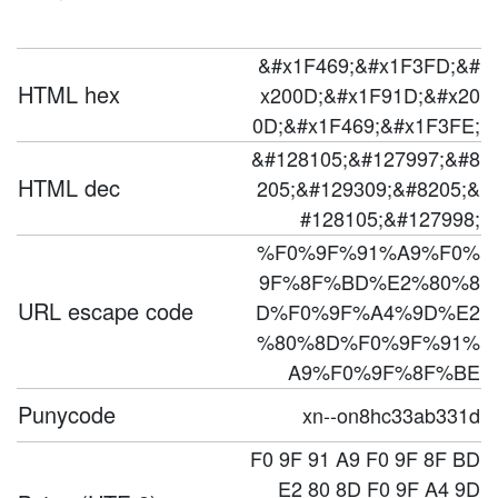
&#x1F469;&#x1F3FD;&#
HTML hex
x200D;&#x1F91D;&#x20
0D;&#x1F469;&#x1F3FE;
&#128105;&#127997;&#8
HTML dec
205;&#129309;&#8205;&
#128105;&#127998;
%F0%9F%91%A9%F0%
9F%8F%BD%E2%80%8
URL escape code
D%F0%9F%A4%9D%E2
%80%8D%F0%9F%91%
A9%F0%9F%8F%BE
Punycode
xn--on8hc33ab331d
F0 9F 91 A9 F0 9F 8F BD
E2 80 8D F0 9F A4 9D