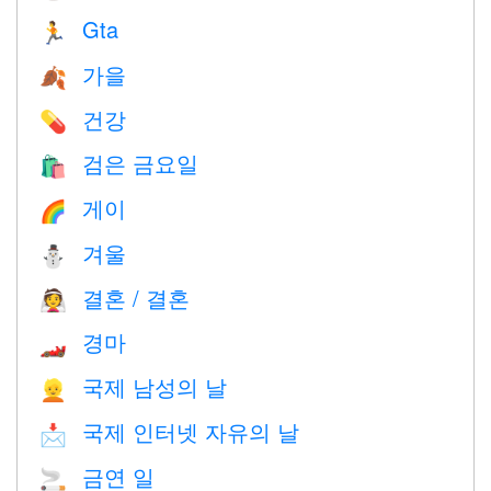
Gta
🏃
가을
🍂
건강
💊
검은 금요일
🛍
게이
🌈
겨울
⛄
결혼 / 결혼
👰
경마
🏎
국제 남성의 날
👱
국제 인터넷 자유의 날
📩
금연 일
🚬