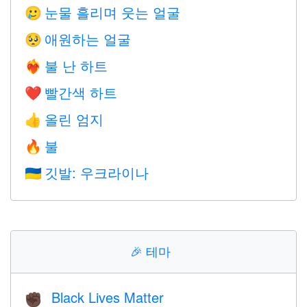
눈물 흘리며 웃는 얼굴
🥲
애원하는 얼굴
🥺
불 난 하트
❤️‍🔥
빨간색 하트
❤️
올린 엄지
👍
불
🔥
깃발: 우크라이나
🇺🇦
🎉
테마
Black Lives Matter
✊🏿