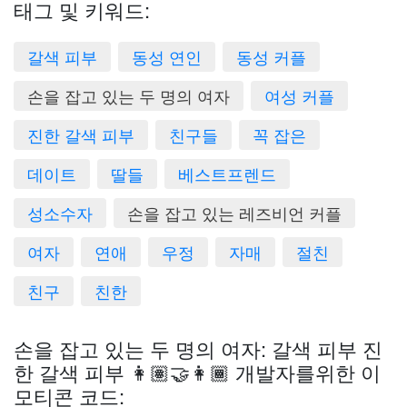
태그 및 키워드:
갈색 피부
동성 연인
동성 커플
손을 잡고 있는 두 명의 여자
여성 커플
진한 갈색 피부
친구들
꼭 잡은
데이트
딸들
베스트프렌드
성소수자
손을 잡고 있는 레즈비언 커플
여자
연애
우정
자매
절친
친구
친한
손을 잡고 있는 두 명의 여자: 갈색 피부 진
한 갈색 피부 👩🏽‍🤝‍👩🏾 개발자를위한 이
모티콘 코드: