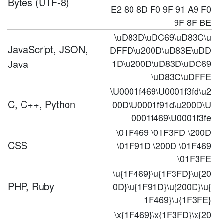
Bytes (UTF-8)
E2 80 8D F0 9F 91 A9 F0
9F 8F BE
\uD83D\uDC69\uD83C\u
JavaScript, JSON,
DFFD\u200D\uD83E\uDD
Java
1D\u200D\uD83D\uDC69
\uD83C\uDFFE
\U0001f469\U0001f3fd\u2
C, C++, Python
00D\U0001f91d\u200D\U
0001f469\U0001f3fe
\01F469 \01F3FD \200D
CSS
\01F91D \200D \01F469
\01F3FE
\u{1F469}\u{1F3FD}\u{20
PHP, Ruby
0D}\u{1F91D}\u{200D}\u{
1F469}\u{1F3FE}
\x{1F469}\x{1F3FD}\x{20