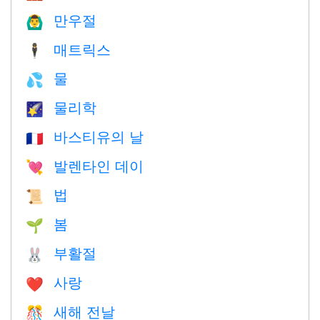
만우절
🙆‍♂️
매트릭스
🕴️
물
💦
물리학
🌠
바스티유의 날
🇫🇷
발렌타인 데이
💘
법
📜
봄
🌱
부활절
🐰
사랑
❤️️
새해 전날
🎊