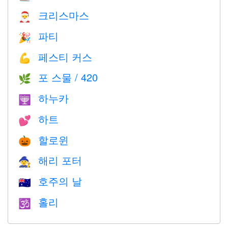
크리스마스
🎅
파티
🎉
페스티 커스
💪
포 스물 / 420
🌿
하누카
🕎
하트
💕
할로윈
🎃
해리 포터
🧙
호주의 날
🇦🇺
홀리
🕉