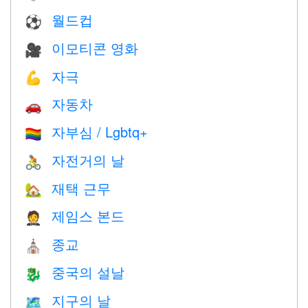
월드컵
⚽
이모티콘 영화
🎥
자극
💪
자동차
🚗
자부심 / Lgbtq+
🏳️‍🌈
자전거의 날
🚴
재택 근무
🏡
제임스 본드
🤵
종교
⛪️
중국의 설날
🐉
지구의 날
🗺️