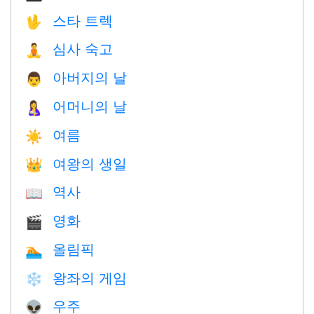
스타 트렉
🖖
심사 숙고
🧘
아버지의 날
👨
어머니의 날
🤱
여름
☀️
여왕의 생일
👑
역사
📖
영화
🎬
올림픽
🏊
왕좌의 게임
❄️
우주
👽