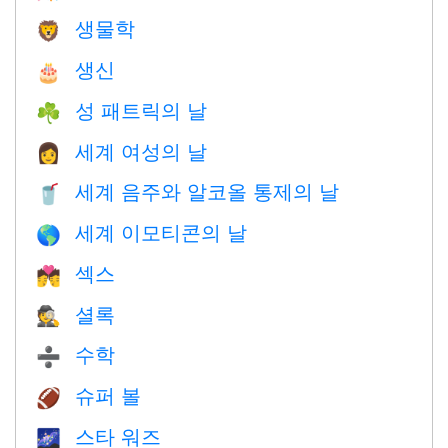
생물학
🦁
생신
🎂
성 패트릭의 날
☘️
세계 여성의 날
👩
세계 음주와 알코올 통제의 날
🥤
세계 이모티콘의 날
🌎
섹스
💏
셜록
🕵️
수학
➗
슈퍼 볼
🏈
스타 워즈
🌌