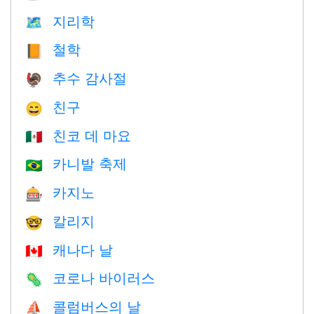
지리학
🗺
철학
📙
추수 감사절
🦃
친구
😄
친코 데 마요
🇲🇽
카니발 축제
🇧🇷
카지노
🎰
칼리지
🤓
캐나다 날
🇨🇦
코로나 바이러스
🦠
콜럼버스의 날
⛵️