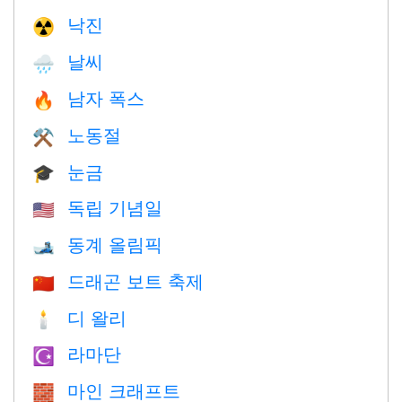
낙진
☢️
날씨
🌧
남자 폭스
🔥
노동절
⚒️
눈금
🎓
독립 기념일
🇺🇸
동계 올림픽
🎿
드래곤 보트 축제
🇨🇳
디 왈리
🕯
라마단
☪️
마인 크래프트
🧱