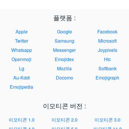
플랫폼 :
Apple
Google
Facebook
Twitter
Samsung
Microsoft
Whatsapp
Messenger
Joypixels
Openmoji
Emojidex
Htc
Lg
Mozilla
Softbank
Au-Kddi
Docomo
Emojigraph
Emojipedia
이모티콘 버전 :
이모티콘 1.0
이모티콘 2.0
이모티콘 3.0
이모티콘 4.0
이모티콘 5.0
이모티콘 11.0