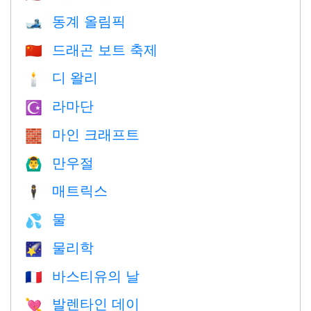
동계 올림픽
🎿
드래곤 보트 축제
🇨🇳
디 왈리
🕯
라마단
☪️
마인 크래프트
🧱
만우절
🙆‍♂️
매트릭스
🕴️
물
💦
물리학
🌠
바스티유의 날
🇫🇷
발렌타인 데이
💘