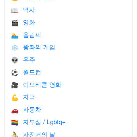
역사
📖
영화
🎬
올림픽
🏊
왕좌의 게임
❄️
우주
👽
월드컵
⚽
이모티콘 영화
🎥
자극
💪
자동차
🚗
자부심 / Lgbtq+
🏳️‍🌈
자전거의 날
🚴