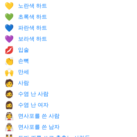
노란색 하트
💛
초록색 하트
💚
파란색 하트
💙
보라색 하트
💜
입술
💋
손뼉
👏
만세
🙌
사람
🧑
수염 난 사람
🧔
수염 난 여자
🧔‍♀️
면사포를 쓴 사람
👰
면사포를 쓴 남자
👰‍♂️