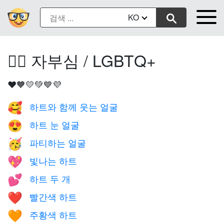
KO
🏳️‍🌈 자부심 / LGBTQ+
❤️🧡💛💚💙💜
하트와 함께 웃는 얼굴
🥰
하트 눈 얼굴
😍
파티하는 얼굴
🥳
빛나는 하트
💖
하트 두 개
💕
빨간색 하트
❤️
주황색 하트
🧡