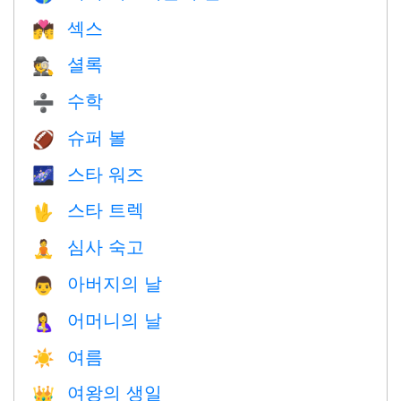
섹스
💏
셜록
🕵️
수학
➗
슈퍼 볼
🏈
스타 워즈
🌌
스타 트렉
🖖
심사 숙고
🧘
아버지의 날
👨
어머니의 날
🤱
여름
☀️
여왕의 생일
👑