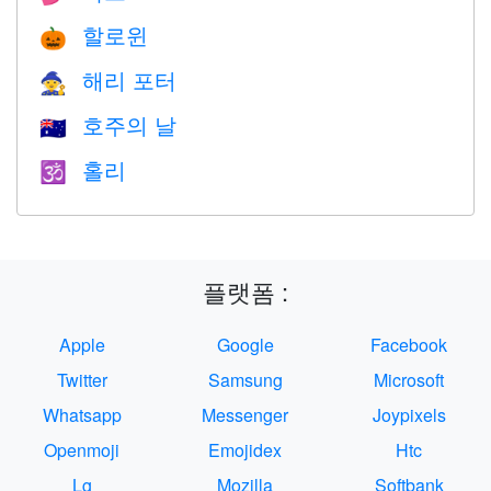
할로윈
🎃
해리 포터
🧙
호주의 날
🇦🇺
홀리
🕉
플랫폼 :
Apple
Google
Facebook
Twitter
Samsung
Microsoft
Whatsapp
Messenger
Joypixels
Openmoji
Emojidex
Htc
Lg
Mozilla
Softbank