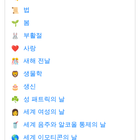
법
📜
봄
🌱
부활절
🐰
사랑
❤️️
새해 전날
🎊
생물학
🦁
생신
🎂
성 패트릭의 날
☘️
세계 여성의 날
👩
세계 음주와 알코올 통제의 날
🥤
세계 이모티콘의 날
🌎