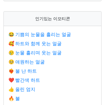
인기있는 이모티콘
기쁨의 눈물을 흘리는 얼굴
😂
하트와 함께 웃는 얼굴
🥰
눈물 흘리며 웃는 얼굴
🥲
애원하는 얼굴
🥺
불 난 하트
❤️‍🔥
빨간색 하트
❤️
올린 엄지
👍
불
🔥