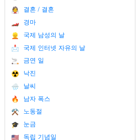
결혼 / 결혼
👰
경마
🏎
국제 남성의 날
👱
국제 인터넷 자유의 날
📩
금연 일
🚬
낙진
☢️
날씨
🌧
남자 폭스
🔥
노동절
⚒️
눈금
🎓
독립 기념일
🇺🇸