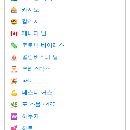
카지노
🎰
칼리지
🤓
캐나다 날
🇨🇦
코로나 바이러스
🦠
콜럼버스의 날
⛵️
크리스마스
🎅
파티
🎉
페스티 커스
💪
포 스물 / 420
🌿
하누카
🕎
하트
💕