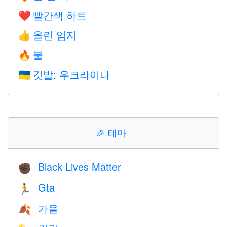
빨간색 하트
❤️
올린 엄지
👍
불
🔥
깃발: 우크라이나
🇺🇦
🎉
테마
Black Lives Matter
✊🏿
Gta
🏃
가을
🍂