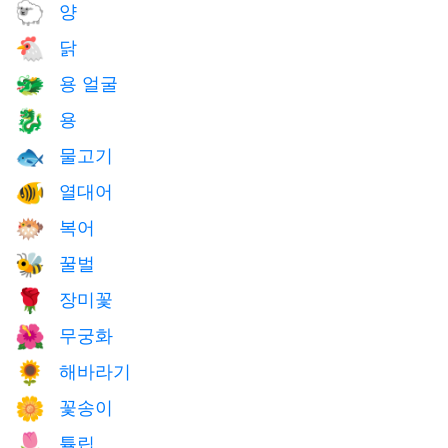
양
🐑
닭
🐔
용 얼굴
🐲
용
🐉
물고기
🐟
열대어
🐠
복어
🐡
꿀벌
🐝
장미꽃
🌹
무궁화
🌺
해바라기
🌻
꽃송이
🌼
튤립
🌷