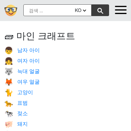
KO
🧱 마인 크래프트
남자 아이
👦
여자 아이
👧
늑대 얼굴
🐺
여우 얼굴
🦊
고양이
🐈
표범
🐆
젖소
🐄
돼지
🐖