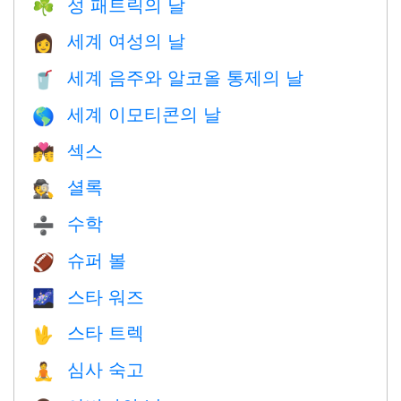
성 패트릭의 날
☘️
세계 여성의 날
👩
세계 음주와 알코올 통제의 날
🥤
세계 이모티콘의 날
🌎
섹스
💏
셜록
🕵️
수학
➗
슈퍼 볼
🏈
스타 워즈
🌌
스타 트렉
🖖
심사 숙고
🧘