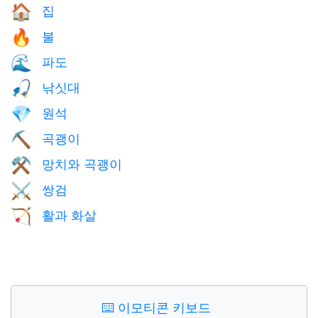
집
🏠
불
🔥
파도
🌊
낚싯대
🎣
원석
💎
곡괭이
⛏️
망치와 곡괭이
⚒️
쌍검
⚔️
활과 화살
🏹
⌨️
이모티콘 키보드