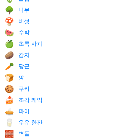
나무
🌳
버섯
🍄
수박
🍉
초록 사과
🍏
감자
🥔
당근
🥕
빵
🍞
쿠키
🍪
조각 케익
🍰
파이
🥧
우유 한잔
🥛
벽돌
🧱