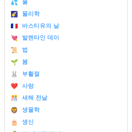
물
💦
물리학
🌠
바스티유의 날
🇫🇷
발렌타인 데이
💘
법
📜
봄
🌱
부활절
🐰
사랑
❤️️
새해 전날
🎊
생물학
🦁
생신
🎂