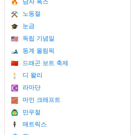
남자 폭스
🔥
노동절
⚒️
눈금
🎓
독립 기념일
🇺🇸
동계 올림픽
🎿
드래곤 보트 축제
🇨🇳
디 왈리
🕯
라마단
☪️
마인 크래프트
🧱
만우절
🙆‍♂️
매트릭스
🕴️