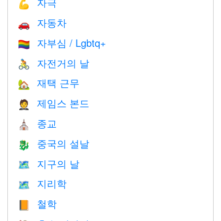
자극
💪
자동차
🚗
자부심 / Lgbtq+
🏳️‍🌈
자전거의 날
🚴
재택 근무
🏡
제임스 본드
🤵
종교
⛪️
중국의 설날
🐉
지구의 날
🗺️
지리학
🗺
철학
📙