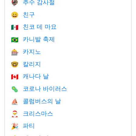
추수 감사절
🦃
친구
😄
친코 데 마요
🇲🇽
카니발 축제
🇧🇷
카지노
🎰
칼리지
🤓
캐나다 날
🇨🇦
코로나 바이러스
🦠
콜럼버스의 날
⛵️
크리스마스
🎅
파티
🎉