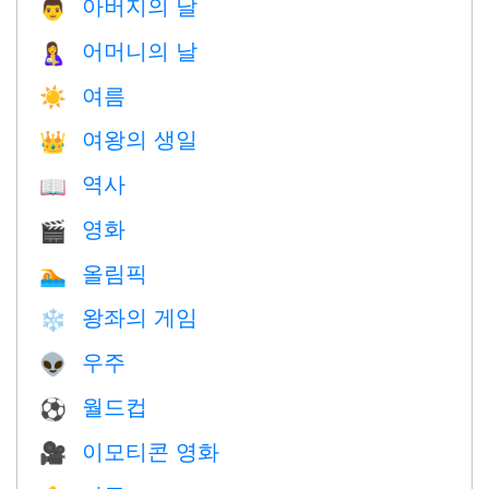
아버지의 날
👨
어머니의 날
🤱
여름
☀️
여왕의 생일
👑
역사
📖
영화
🎬
올림픽
🏊
왕좌의 게임
❄️
우주
👽
월드컵
⚽
이모티콘 영화
🎥