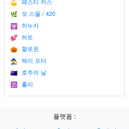
페스티 커스
💪
포 스물 / 420
🌿
하누카
🕎
하트
💕
할로윈
🎃
해리 포터
🧙
호주의 날
🇦🇺
홀리
🕉
플랫폼 :