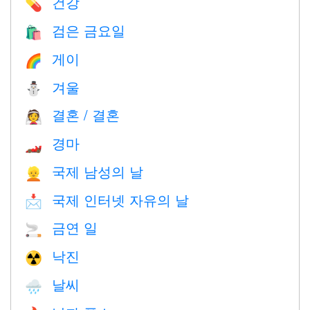
건강
💊
검은 금요일
🛍
게이
🌈
겨울
⛄
결혼 / 결혼
👰
경마
🏎
국제 남성의 날
👱
국제 인터넷 자유의 날
📩
금연 일
🚬
낙진
☢️
날씨
🌧