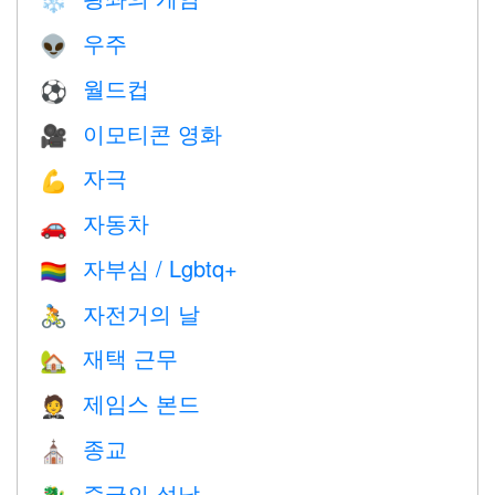
❄️
우주
👽
월드컵
⚽
이모티콘 영화
🎥
자극
💪
자동차
🚗
자부심 / Lgbtq+
🏳️‍🌈
자전거의 날
🚴
재택 근무
🏡
제임스 본드
🤵
종교
⛪️
중국의 설날