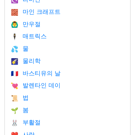
마인 크래프트
🧱
만우절
🙆‍♂️
매트릭스
🕴️
물
💦
물리학
🌠
바스티유의 날
🇫🇷
발렌타인 데이
💘
법
📜
봄
🌱
부활절
🐰
사랑