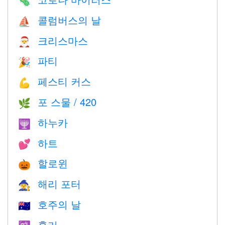
🦠
콜럼버스의 날
⛵️
크리스마스
🎅
파티
🎉
페스티 커스
💪
포 스물 / 420
🌿
하누카
🕎
하트
💕
할로윈
🎃
해리 포터
🧙
호주의 날
🇦🇺
홀리