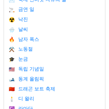
금연 일
🚬
낙진
☢️
날씨
🌧
남자 폭스
🔥
노동절
⚒️
눈금
🎓
독립 기념일
🇺🇸
동계 올림픽
🎿
드래곤 보트 축제
🇨🇳
디 왈리
🕯
라마단
☪️