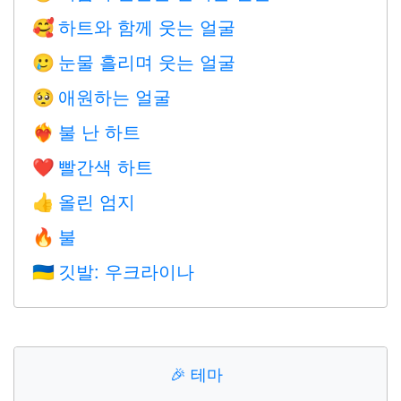
하트와 함께 웃는 얼굴
🥰
눈물 흘리며 웃는 얼굴
🥲
애원하는 얼굴
🥺
불 난 하트
❤️‍🔥
빨간색 하트
❤️
올린 엄지
👍
불
🔥
깃발: 우크라이나
🇺🇦
🎉
테마