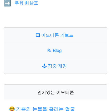
우향 화살표
➡️
⌨️
이모티콘 키보드
📝
Blog
🕹️
집중 게임
인기있는 이모티콘
기쁨의 눈물을 흘리는 얼굴
😂