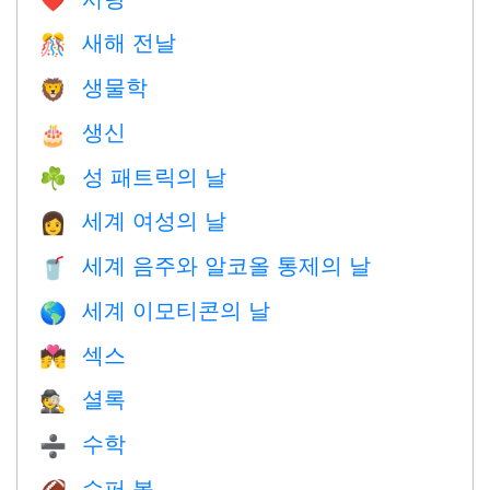
❤️️
새해 전날
🎊
생물학
🦁
생신
🎂
성 패트릭의 날
☘️
세계 여성의 날
👩
세계 음주와 알코올 통제의 날
🥤
세계 이모티콘의 날
🌎
섹스
💏
셜록
🕵️
수학
➗
슈퍼 볼