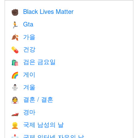
Black Lives Matter
✊🏿
Gta
🏃
가을
🍂
건강
💊
검은 금요일
🛍
게이
🌈
겨울
⛄
결혼 / 결혼
👰
경마
🏎
국제 남성의 날
👱
국제 인터넷 자유의 날
📩