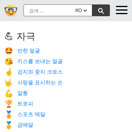
KO
💪 자극
반한 얼굴
🤩
키스를 보내는 얼굴
😘
검지와 중지 크로스
🤞
사랑을 표시하는 손
🤟
알통
💪
트로피
🏆
스포츠 메달
🏅
금메달
🥇