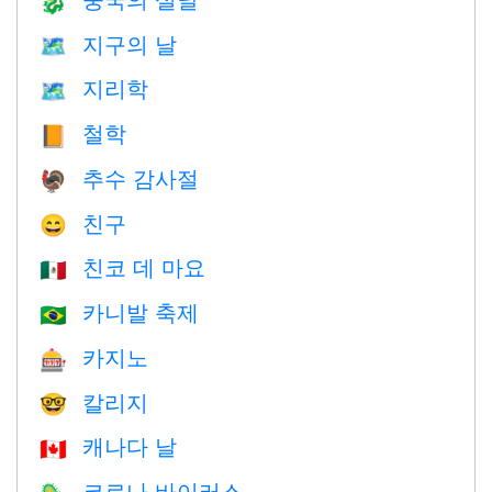
🐉
지구의 날
🗺️
지리학
🗺
철학
📙
추수 감사절
🦃
친구
😄
친코 데 마요
🇲🇽
카니발 축제
🇧🇷
카지노
🎰
칼리지
🤓
캐나다 날
🇨🇦
코로나 바이러스