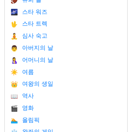
🏈
스타 워즈
🌌
스타 트렉
🖖
심사 숙고
🧘
아버지의 날
👨
어머니의 날
🤱
여름
☀️
여왕의 생일
👑
역사
📖
영화
🎬
올림픽
🏊
왕좌의 게임