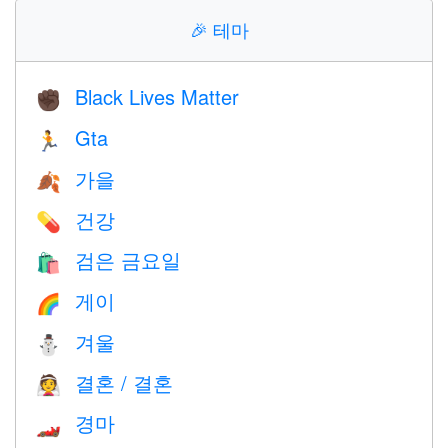
🎉
테마
Black Lives Matter
✊🏿
Gta
🏃
가을
🍂
건강
💊
검은 금요일
🛍
게이
🌈
겨울
⛄
결혼 / 결혼
👰
경마
🏎