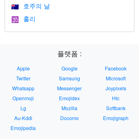
호주의 날
🇦🇺
홀리
🕉
플랫폼 :
Apple
Google
Facebook
Twitter
Samsung
Microsoft
Whatsapp
Messenger
Joypixels
Openmoji
Emojidex
Htc
Lg
Mozilla
Softbank
Au-Kddi
Docomo
Emojigraph
Emojipedia