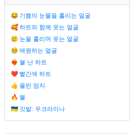
기쁨의 눈물을 흘리는 얼굴
😂
하트와 함께 웃는 얼굴
🥰
눈물 흘리며 웃는 얼굴
🥲
애원하는 얼굴
🥺
불 난 하트
❤️‍🔥
빨간색 하트
❤️
올린 엄지
👍
불
🔥
깃발: 우크라이나
🇺🇦