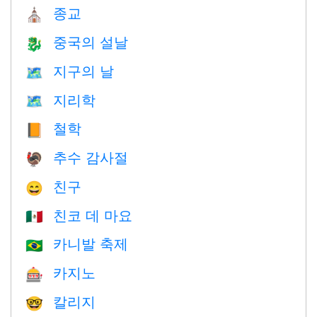
종교
⛪️
중국의 설날
🐉
지구의 날
🗺️
지리학
🗺
철학
📙
추수 감사절
🦃
친구
😄
친코 데 마요
🇲🇽
카니발 축제
🇧🇷
카지노
🎰
칼리지
🤓