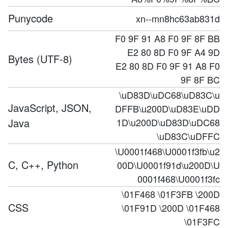
Punycode
xn--mn8hc63ab831d
F0 9F 91 A8 F0 9F 8F BB
E2 80 8D F0 9F A4 9D
Bytes (UTF-8)
E2 80 8D F0 9F 91 A8 F0
9F 8F BC
\uD83D\uDC68\uD83C\u
JavaScript, JSON,
DFFB\u200D\uD83E\uDD
Java
1D\u200D\uD83D\uDC68
\uD83C\uDFFC
\U0001f468\U0001f3fb\u2
C, C++, Python
00D\U0001f91d\u200D\U
0001f468\U0001f3fc
\01F468 \01F3FB \200D
CSS
\01F91D \200D \01F468
\01F3FC