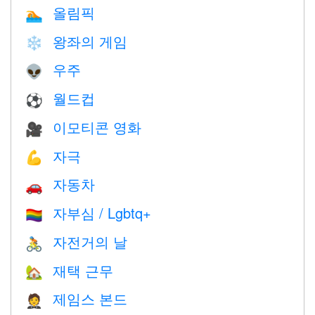
올림픽
🏊
왕좌의 게임
❄️
우주
👽
월드컵
⚽
이모티콘 영화
🎥
자극
💪
자동차
🚗
자부심 / Lgbtq+
🏳️‍🌈
자전거의 날
🚴
재택 근무
🏡
제임스 본드
🤵