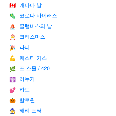
캐나다 날
🇨🇦
코로나 바이러스
🦠
콜럼버스의 날
⛵️
크리스마스
🎅
파티
🎉
페스티 커스
💪
포 스물 / 420
🌿
하누카
🕎
하트
💕
할로윈
🎃
해리 포터
🧙