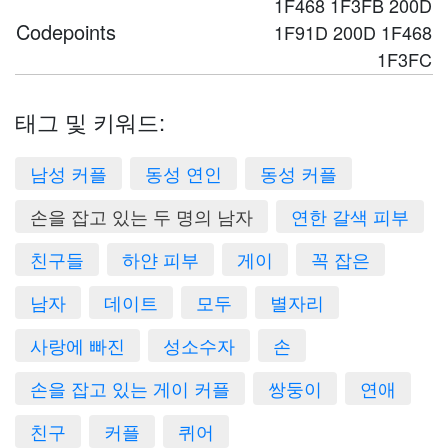
1F468 1F3FB 200D
Codepoints
1F91D 200D 1F468
1F3FC
태그 및 키워드:
남성 커플
동성 연인
동성 커플
손을 잡고 있는 두 명의 남자
연한 갈색 피부
친구들
하얀 피부
게이
꼭 잡은
남자
데이트
모두
별자리
사랑에 빠진
성소수자
손
손을 잡고 있는 게이 커플
쌍둥이
연애
친구
커플
퀴어