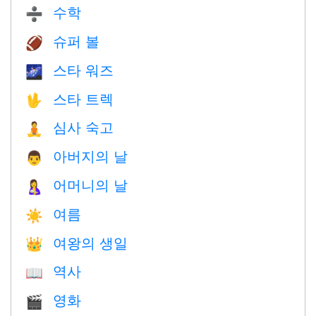
수학
➗
슈퍼 볼
🏈
스타 워즈
🌌
스타 트렉
🖖
심사 숙고
🧘
아버지의 날
👨
어머니의 날
🤱
여름
☀️
여왕의 생일
👑
역사
📖
영화
🎬