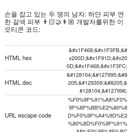
손을 잡고 있는 두 명의 남자: 하얀 피부 연
한 갈색 피부 👨🏻‍🤝‍👨🏼 개발자를위한 이
모티콘 코드:
&#x1F468;&#x1F3FB;&#
HTML hex
x200D;&#x1F91D;&#x20
0D;&#x1F468;&#x1F3FC;
&#128104;&#127995;&#8
HTML dec
205;&#129309;&#8205;&
#128104;&#127996;
%F0%9F%91%A8%F0%
9F%8F%BB%E2%80%8
URL escape code
D%F0%9F%A4%9D%E2
%80%8D%F0%9F%91%
A8%F0%9F%8F%BC