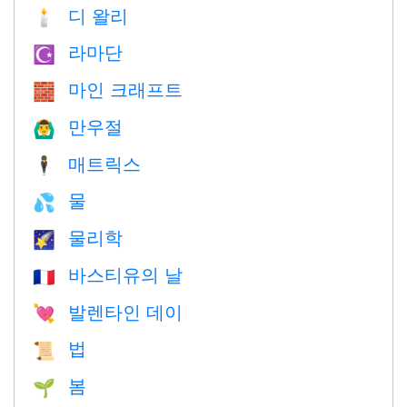
디 왈리
🕯
라마단
☪️
마인 크래프트
🧱
만우절
🙆‍♂️
매트릭스
🕴️
물
💦
물리학
🌠
바스티유의 날
🇫🇷
발렌타인 데이
💘
법
📜
봄
🌱