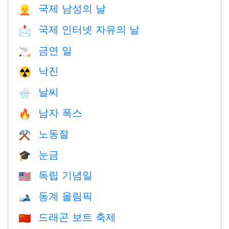
국제 남성의 날
👱
국제 인터넷 자유의 날
📩
금연 일
🚬
낙진
☢️
날씨
🌧
남자 폭스
🔥
노동절
⚒️
눈금
🎓
독립 기념일
🇺🇸
동계 올림픽
🎿
드래곤 보트 축제
🇨🇳