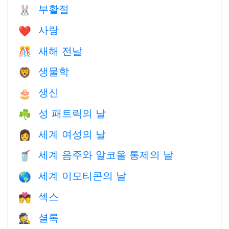
부활절
🐰
사랑
❤️️
새해 전날
🎊
생물학
🦁
생신
🎂
성 패트릭의 날
☘️
세계 여성의 날
👩
세계 음주와 알코올 통제의 날
🥤
세계 이모티콘의 날
🌎
섹스
💏
셜록
🕵️