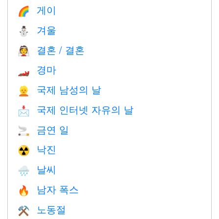
게이
🌈
겨울
⛄
결혼 / 결혼
👰
경마
🏎
국제 남성의 날
👱
국제 인터넷 자유의 날
📩
금연 일
🚬
낙진
☢️
날씨
🌧
남자 폭스
🔥
노동절
⚒️