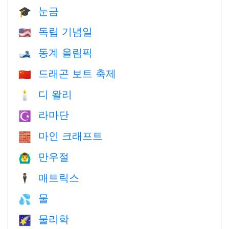
눈금
🎓
독립 기념일
🇺🇸
동계 올림픽
🎿
드래곤 보트 축제
🇨🇳
디 왈리
🕯
라마단
☪️
마인 크래프트
🧱
만우절
🙆‍♂️
매트릭스
🕴️
물
💦
물리학
🌠