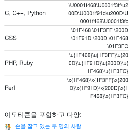
\U0001f468\U0001f3ff\u2
C, C++, Python
00D\U0001f91d\u200D\U
0001f468\U0001f3fc
\01F468 \01F3FF \200D
CSS
\01F91D \200D \01F468
\01F3FC
\u{1F468}\u{1F3FF}\u{20
PHP, Ruby
0D}\u{1F91D}\u{200D}\u{
1F468}\u{1F3FC}
\x{1F468}\x{1F3FF}\x{200
Perl
D}\x{1F91D}\x{200D}\x{1
F468}\x{1F3FC}
이모티콘을 포함하고 다양:
손을 잡고 있는 두 명의 사람
🧑‍🤝‍🧑