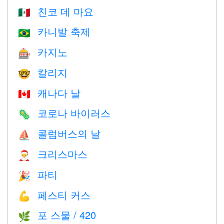
친코 데 마요
🇲🇽
카니발 축제
🇧🇷
카지노
🎰
칼리지
🤓
캐나다 날
🇨🇦
코로나 바이러스
🦠
콜럼버스의 날
⛵️
크리스마스
🎅
파티
🎉
페스티 커스
💪
포 스물 / 420
🌿