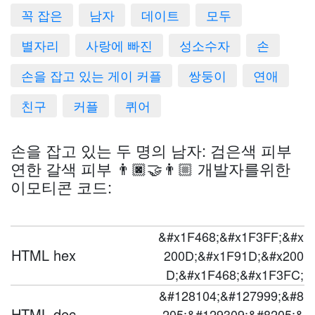
꼭 잡은
남자
데이트
모두
별자리
사랑에 빠진
성소수자
손
손을 잡고 있는 게이 커플
쌍둥이
연애
친구
커플
퀴어
손을 잡고 있는 두 명의 남자: 검은색 피부
연한 갈색 피부 👨🏿‍🤝‍👨🏼 개발자를위한
이모티콘 코드:
&#x1F468;&#x1F3FF;&#x
HTML hex
200D;&#x1F91D;&#x200
D;&#x1F468;&#x1F3FC;
&#128104;&#127999;&#8
HTML dec
205;&#129309;&#8205;&