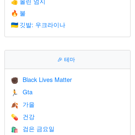
올린 엄지
👍
불
🔥
깃발: 우크라이나
🇺🇦
🎉
테마
Black Lives Matter
✊🏿
Gta
🏃
가을
🍂
건강
💊
검은 금요일
🛍