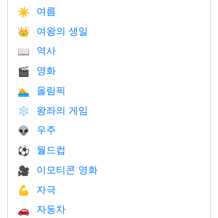
여름
☀️
여왕의 생일
👑
역사
📖
영화
🎬
올림픽
🏊
왕좌의 게임
❄️
우주
👽
월드컵
⚽
이모티콘 영화
🎥
자극
💪
자동차
🚗