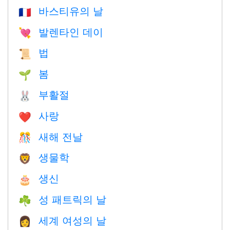
바스티유의 날
🇫🇷
발렌타인 데이
💘
법
📜
봄
🌱
부활절
🐰
사랑
❤️️
새해 전날
🎊
생물학
🦁
생신
🎂
성 패트릭의 날
☘️
세계 여성의 날
👩