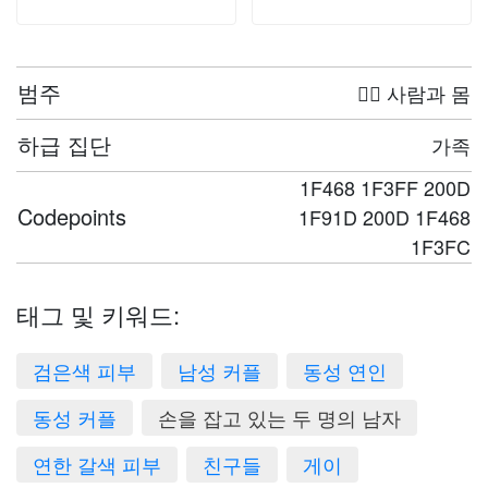
범주
🤦‍♀️ 사람과 몸
하급 집단
가족
1F468 1F3FF 200D
Codepoints
1F91D 200D 1F468
1F3FC
태그 및 키워드:
검은색 피부
남성 커플
동성 연인
동성 커플
손을 잡고 있는 두 명의 남자
연한 갈색 피부
친구들
게이