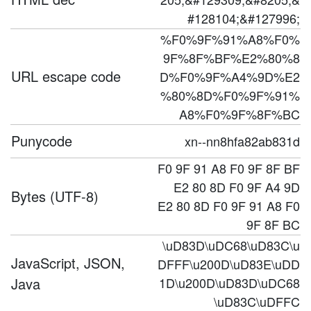
#128104;&#127996;
%F0%9F%91%A8%F0%
9F%8F%BF%E2%80%8
URL escape code
D%F0%9F%A4%9D%E2
%80%8D%F0%9F%91%
A8%F0%9F%8F%BC
Punycode
xn--nn8hfa82ab831d
F0 9F 91 A8 F0 9F 8F BF
E2 80 8D F0 9F A4 9D
Bytes (UTF-8)
E2 80 8D F0 9F 91 A8 F0
9F 8F BC
\uD83D\uDC68\uD83C\u
JavaScript, JSON,
DFFF\u200D\uD83E\uDD
Java
1D\u200D\uD83D\uDC68
\uD83C\uDFFC