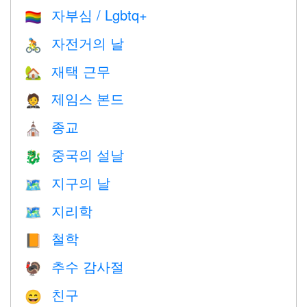
자부심 / Lgbtq+
🏳️‍🌈
자전거의 날
🚴
재택 근무
🏡
제임스 본드
🤵
종교
⛪️
중국의 설날
🐉
지구의 날
🗺️
지리학
🗺
철학
📙
추수 감사절
🦃
친구
😄