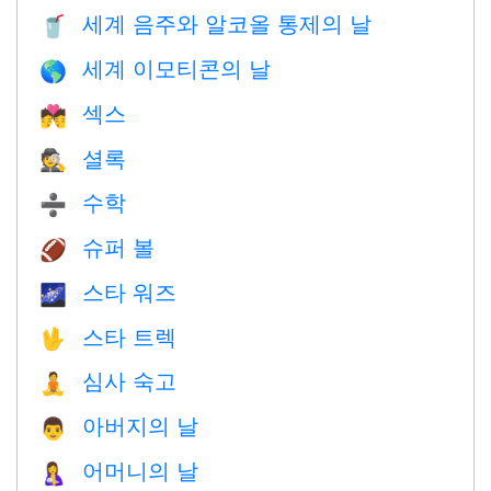
세계 음주와 알코올 통제의 날
🥤
세계 이모티콘의 날
🌎
섹스
💏
셜록
🕵️
수학
➗
슈퍼 볼
🏈
스타 워즈
🌌
스타 트렉
🖖
심사 숙고
🧘
아버지의 날
👨
어머니의 날
🤱