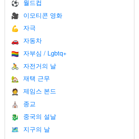
월드컵
⚽
이모티콘 영화
🎥
자극
💪
자동차
🚗
자부심 / Lgbtq+
🏳️‍🌈
자전거의 날
🚴
재택 근무
🏡
제임스 본드
🤵
종교
⛪️
중국의 설날
🐉
지구의 날
🗺️