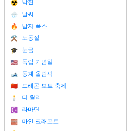
낙진
☢️
날씨
🌧
남자 폭스
🔥
노동절
⚒️
눈금
🎓
독립 기념일
🇺🇸
동계 올림픽
🎿
드래곤 보트 축제
🇨🇳
디 왈리
🕯
라마단
☪️
마인 크래프트
🧱