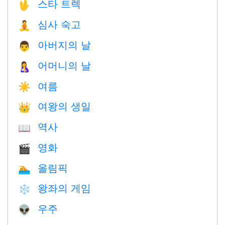
스타 트렉
🖖
심사 숙고
🧘
아버지의 날
👨
어머니의 날
🤱
여름
☀️
여왕의 생일
👑
역사
📖
영화
🎬
올림픽
🏊
왕좌의 게임
❄️
우주
👽