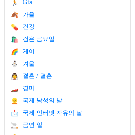
Gta
🏃
가을
🍂
건강
💊
검은 금요일
🛍
게이
🌈
겨울
⛄
결혼 / 결혼
👰
경마
🏎
국제 남성의 날
👱
국제 인터넷 자유의 날
📩
금연 일
🚬