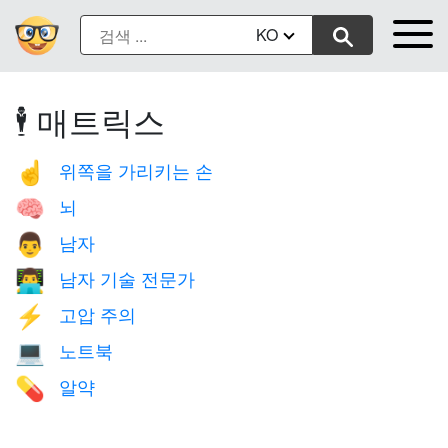
KO
🕴️ 매트릭스
위쪽을 가리키는 손
☝️
뇌
🧠
남자
👨
남자 기술 전문가
👨‍💻
고압 주의
⚡
노트북
💻
알약
💊