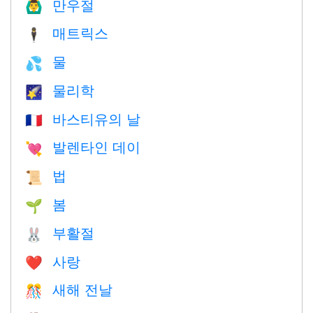
만우절
🙆‍♂️
매트릭스
🕴️
물
💦
물리학
🌠
바스티유의 날
🇫🇷
발렌타인 데이
💘
법
📜
봄
🌱
부활절
🐰
사랑
❤️️
새해 전날
🎊