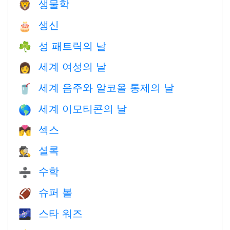
생물학
🦁
생신
🎂
성 패트릭의 날
☘️
세계 여성의 날
👩
세계 음주와 알코올 통제의 날
🥤
세계 이모티콘의 날
🌎
섹스
💏
셜록
🕵️
수학
➗
슈퍼 볼
🏈
스타 워즈
🌌