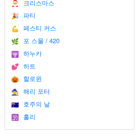
크리스마스
🎅
파티
🎉
페스티 커스
💪
포 스물 / 420
🌿
하누카
🕎
하트
💕
할로윈
🎃
해리 포터
🧙
호주의 날
🇦🇺
홀리
🕉