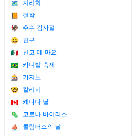
지리학
🗺
철학
📙
추수 감사절
🦃
친구
😄
친코 데 마요
🇲🇽
카니발 축제
🇧🇷
카지노
🎰
칼리지
🤓
캐나다 날
🇨🇦
코로나 바이러스
🦠
콜럼버스의 날
⛵️