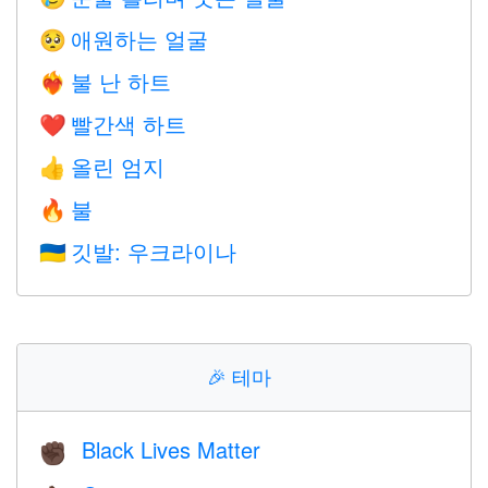
애원하는 얼굴
🥺
불 난 하트
❤️‍🔥
빨간색 하트
❤️
올린 엄지
👍
불
🔥
깃발: 우크라이나
🇺🇦
🎉
테마
Black Lives Matter
✊🏿