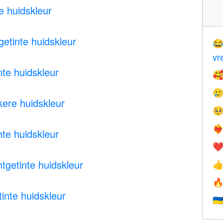
 huidskleur
tinte huidskleur

vr
e huidskleur


re huidskleur

❤️‍
te huidskleur
❤
getinte huidskleur


nte huidskleur
🇺