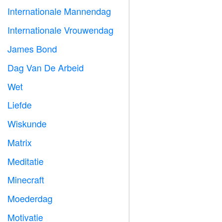
Internationale Mannendag

Internationale Vrouwendag

James Bond

Dag Van De Arbeid
️
Wet

Liefde
️
Wiskunde
➗
Matrix
️
Meditatie

Minecraft

Moederdag

Motivatie
