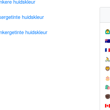
kere huidskleur
getinte huidskleur
ergetinte huidskleur
🙆‍♂
🇦
🇫




✊
🇨