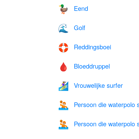
Eend
🦆
Golf
🌊
Reddingsboei
🛟
Bloeddruppel
🩸
Vrouwelijke surfer
🏄‍♀️
Persoon die waterpolo sp
🤽🏻
Persoon die waterpolo sp
🤽🏼