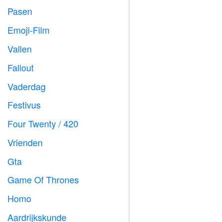
Pasen

Emoji-Film

Vallen

Fallout
️
Vaderdag

Festivus

Four Twenty / 420

Vrienden

Gta

Game Of Thrones
️
Homo

Aardrijkskunde
