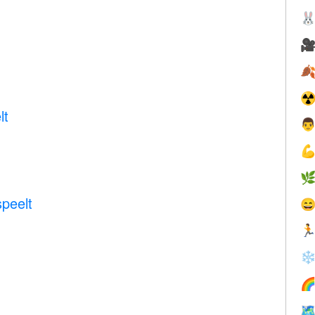



☢
lt



peelt


❄

