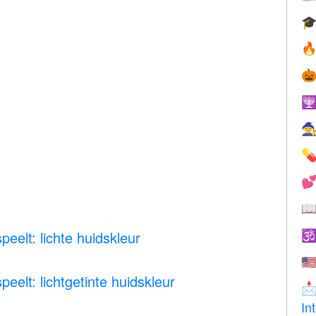








eelt: lichte huidskleur

🇺
eelt: lichtgetinte huidskleur

In