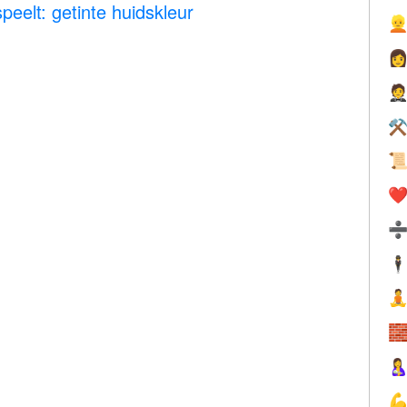
peelt: getinte huidskleur



⚒

❤️
🕴



