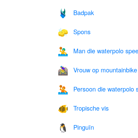
Badpak
🩱
Spons
🧽
Man die waterpolo spee
🤽‍♂️
Vrouw op mountainbike
🚵‍♀️
Persoon die waterpolo s
🤽
Tropische vis
🐠
Pinguïn
🐧