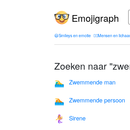
Emojigraph
😃
Smileys en emotie
🤦‍♀️
Mensen en licha
Zoeken naar "zw
Zwemmende man
🏊‍♂️
Zwemmende persoon
🏊
Sirene
🧜‍♀️