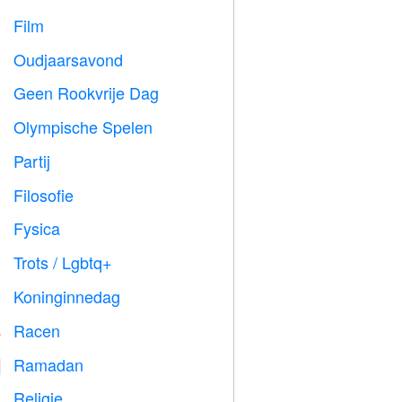
Film

Oudjaarsavond

Geen Rookvrije Dag

Olympische Spelen

Partij

Filosofie

Fysica

Trots / Lgbtq+

Koninginnedag

Racen

Ramadan
️
Religie
️