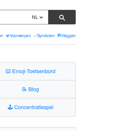
NL
ten
💎
Voorwerpen
✅
Symbolen
🏁
Vlaggen
⌨️
Emoji-Toetsenbord
📝
Blog
🕹️
Concentratiespel