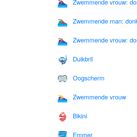
Zwemmende vrouw: don
🏊🏿‍♀️
Zwemmende man: donker
🏊🏾‍♂️
Zwemmende vrouw: donk
🏊🏾‍♀️
Duikbril
🤿
Oogscherm
🥽
Zwemmende vrouw
🏊‍♀️
Bikini
👙
Emmer
🪣