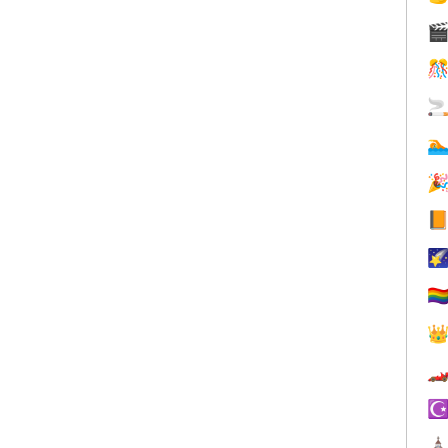







🏳️‍


☪
⛪