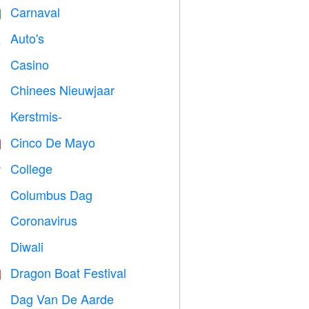
Carnaval

Auto's

Casino

Chinees Nieuwjaar

Kerstmis-

Cinco De Mayo

College

Columbus Dag
️
Coronavirus

Diwali

Dragon Boat Festival

Dag Van De Aarde
️