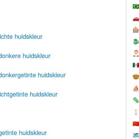
🇧


chte huidskleur


onkere huidskleur
🇲
nkergetinte huidskleur

⛵
htgetinte huidskleur


🇨
tinte huidskleur
🗺