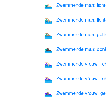
Zwemmende man: lichte
🏊🏻‍♂️
Zwemmende man: lichtge
🏊🏼‍♂️
Zwemmende man: getint
🏊🏽‍♂️
Zwemmende man: donke
🏊🏿‍♂️
Zwemmende vrouw: lich
🏊🏻‍♀️
Zwemmende vrouw: licht
🏊🏼‍♀️
Zwemmende vrouw: geti
🏊🏽‍♀️