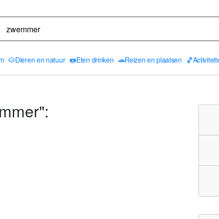
am
🐶
Dieren en natuur
🍩
Eten drinken
🚗
Reizen en plaatsen
🏀
Activitei
emmer":