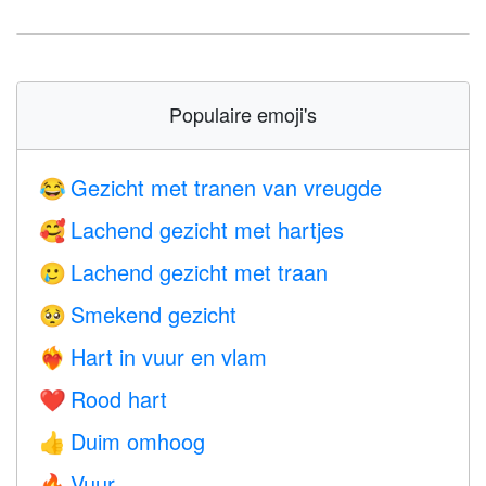
Populaire emoji's
Gezicht met tranen van vreugde
😂
Lachend gezicht met hartjes
🥰
Lachend gezicht met traan
🥲
Smekend gezicht
🥺
Hart in vuur en vlam
❤️‍🔥
Rood hart
❤️
Duim omhoog
👍
Vuur
🔥