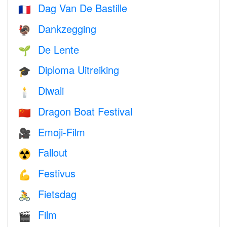
Dag Van De Bastille
🇫🇷
Dankzegging
🦃
De Lente
🌱
Diploma Uitreiking
🎓
Diwali
🕯
Dragon Boat Festival
🇨🇳
Emoji-Film
🎥
Fallout
☢️
Festivus
💪
Fietsdag
🚴
Film
🎬