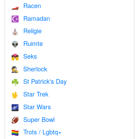
Racen
🏎
Ramadan
☪️
Religie
⛪️
Ruimte
👽
Seks
💏
Sherlock
🕵️
St Patrick's Day
☘️
Star Trek
🖖
Star Wars
🌌
Super Bowl
🏈
Trots / Lgbtq+
🏳️‍🌈