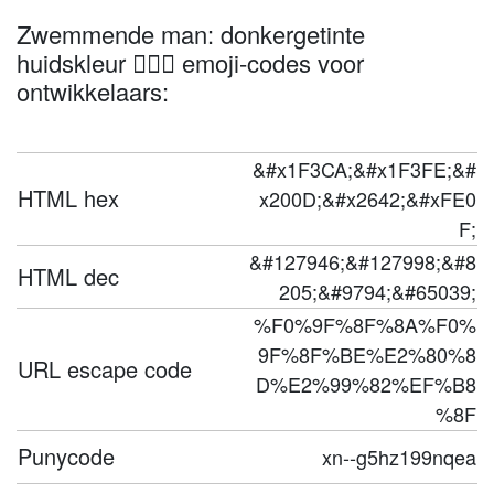
Zwemmende man: donkergetinte
huidskleur 🏊🏾‍♂️ emoji-codes voor
ontwikkelaars:
&#x1F3CA;&#x1F3FE;&#
HTML hex
x200D;&#x2642;&#xFE0
F;
&#127946;&#127998;&#8
HTML dec
205;&#9794;&#65039;
%F0%9F%8F%8A%F0%
9F%8F%BE%E2%80%8
URL escape code
D%E2%99%82%EF%B8
%8F
Punycode
xn--g5hz199nqea