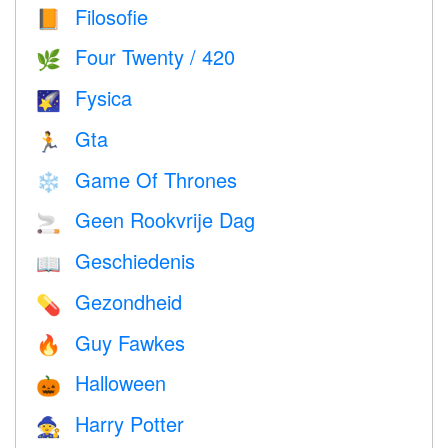
Filosofie
📙
Four Twenty / 420
🌿
Fysica
🌠
Gta
🏃
Game Of Thrones
❄️
Geen Rookvrije Dag
🚬
Geschiedenis
📖
Gezondheid
💊
Guy Fawkes
🔥
Halloween
🎃
Harry Potter
🧙