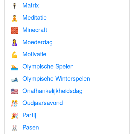
Matrix
🕴️
Meditatie
🧘
Minecraft
🧱
Moederdag
🤱
Motivatie
💪
Olympische Spelen
🏊
Olympische Winterspelen
🎿
Onafhankelijkheidsdag
🇺🇸
Oudjaarsavond
🎊
Partij
🎉
Pasen
🐰