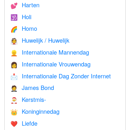
Harten
💕
Holi
🕉
Homo
🌈
Huwelijk / Huwelijk
👰
Internationale Mannendag
👱
Internationale Vrouwendag
👩
Internationale Dag Zonder Internet
📩
James Bond
🤵
Kerstmis-
🎅
Koninginnedag
👑
Liefde
❤️️