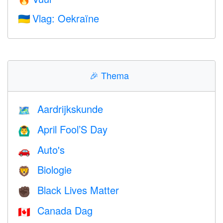
Vlag: Oekraïne
🇺🇦
🎉
Thema
Aardrijkskunde
🗺
April Fool’S Day
🙆‍♂️
Auto's
🚗
Biologie
🦁
Black Lives Matter
✊🏿
Canada Dag
🇨🇦