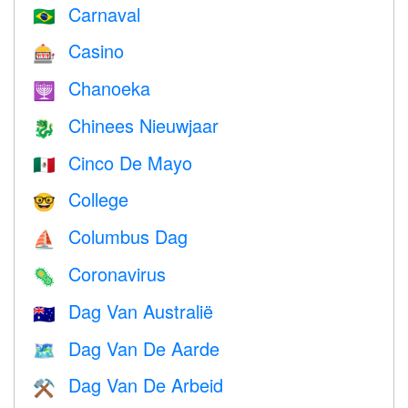
Carnaval
🇧🇷
Casino
🎰
Chanoeka
🕎
Chinees Nieuwjaar
🐉
Cinco De Mayo
🇲🇽
College
🤓
Columbus Dag
⛵️
Coronavirus
🦠
Dag Van Australië
🇦🇺
Dag Van De Aarde
🗺️
Dag Van De Arbeid
⚒️