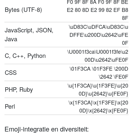
F0 9F 8F 8A F0 9F 8F BE
Bytes (UTF-8)
E2 80 8D E2 99 82 EF B8
8F
\uD83C\uDFCA\uD83C\u
JavaScript, JSON,
DFFE\u200D\u2642\uFE
Java
0F
\U0001f3ca\U0001f3fe\u2
C, C++, Python
00D\u2642\uFE0F
\01F3CA \01F3FE \200D
CSS
\2642 \FE0F
\u{1F3CA}\u{1F3FE}\u{20
PHP, Ruby
0D}\u{2642}\u{FE0F}
\x{1F3CA}\x{1F3FE}\x{20
Perl
0D}\x{2642}\x{FE0F}
Emoji-integratie en diversiteit: