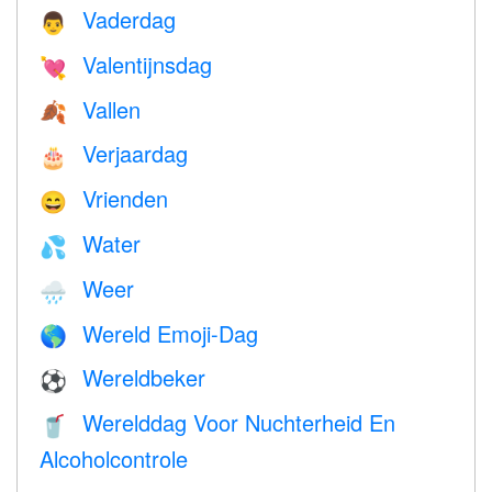
Vaderdag
👨
Valentijnsdag
💘
Vallen
🍂
Verjaardag
🎂
Vrienden
😄
Water
💦
Weer
🌧
Wereld Emoji-Dag
🌎
Wereldbeker
⚽
Werelddag Voor Nuchterheid En
🥤
Alcoholcontrole