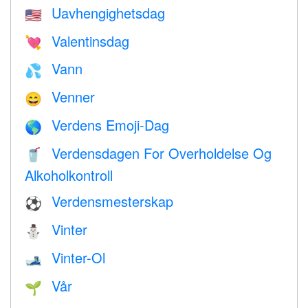
Uavhengighetsdag
🇺🇸
Valentinsdag
💘
Vann
💦
Venner
😄
Verdens Emoji-Dag
🌎
Verdensdagen For Overholdelse Og
🥤
Alkoholkontroll
Verdensmesterskap
⚽
Vinter
⛄
Vinter-Ol
🎿
Vår
🌱