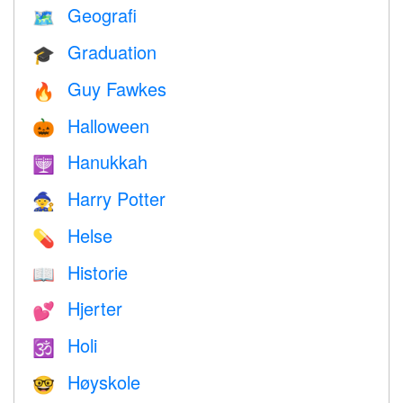
Geografi
🗺
Graduation
🎓
Guy Fawkes
🔥
Halloween
🎃
Hanukkah
🕎
Harry Potter
🧙
Helse
💊
Historie
📖
Hjerter
💕
Holi
🕉
Høyskole
🤓