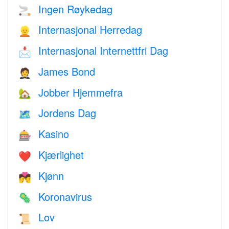
Ingen Røykedag
🚬
Internasjonal Herredag
👱
Internasjonal Internettfri Dag
📩
James Bond
🤵
Jobber Hjemmefra
🏡
Jordens Dag
🗺️
Kasino
🎰
Kjærlighet
❤️️
Kjønn
💏
Koronavirus
🦠
Lov
📜