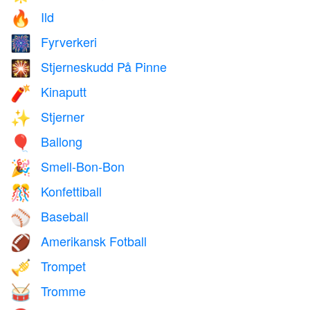
Ild
🔥
Fyrverkeri
🎆
Stjerneskudd På Pinne
🎇
Kinaputt
🧨
Stjerner
✨
Ballong
🎈
Smell-Bon-Bon
🎉
Konfettiball
🎊
Baseball
⚾
Amerikansk Fotball
🏈
Trompet
🎺
Tromme
🥁