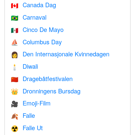
Canada Dag
🇨🇦
Carnaval
🇧🇷
Cinco De Mayo
🇲🇽
Columbus Day
⛵️
Den Internasjonale Kvinnedagen
👩
Diwali
🕯
Dragebåtfestivalen
🇨🇳
Dronningens Bursdag
👑
Emoji-Film
🎥
Falle
🍂
Falle Ut
☢️