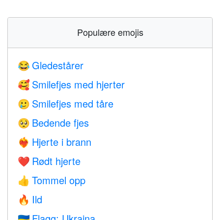
Populære emojis
Gledestårer
😂
Smilefjes med hjerter
🥰
Smilefjes med tåre
🥲
Bedende fjes
🥺
Hjerte i brann
❤️‍🔥
Rødt hjerte
❤️
Tommel opp
👍
Ild
🔥
Flagg: Ukraina
🇺🇦