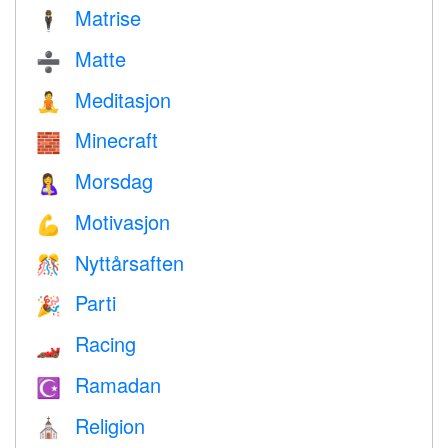
Matrise
🕴️
Matte
➗
Meditasjon
🧘
Minecraft
🧱
Morsdag
🤱
Motivasjon
💪
Nyttårsaften
🎊
Parti
🎉
Racing
🏎
Ramadan
☪️
Religion
⛪️