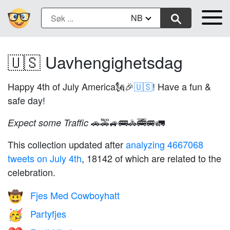
NB
🇺🇸 Uavhengighetsdag
Happy 4th of July America🗽🎉
🇺🇸
! Have a fun &
safe day!
🚗🚕🚙🚌🚓🚎🚐🚛
Expect some Traffic
This collection updated after
analyzing 4667068
tweets on July 4th
, 18142 of which are related to the
celebration.
Fjes Med Cowboyhatt
🤠
Partyfjes
🥳