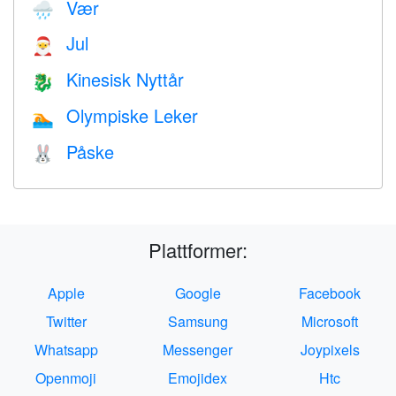
Vær
🌧
Jul
🎅
Kinesisk Nyttår
🐉
Olympiske Leker
🏊
Påske
🐰
Plattformer:
Apple
Google
Facebook
Twitter
Samsung
Microsoft
Whatsapp
Messenger
Joypixels
Openmoji
Emojidex
Htc