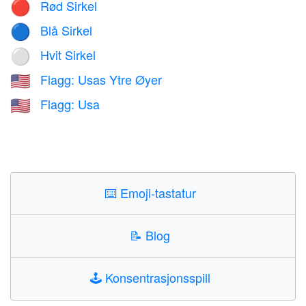
Rød Sirkel
🔴
Blå Sirkel
🔵
Hvit Sirkel
⚪
Flagg: Usas Ytre Øyer
🇺🇲
Flagg: Usa
🇺🇸
⌨️
Emoji-tastatur
📝
Blog
🕹️
Konsentrasjonsspill