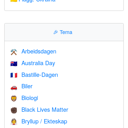
🎉
Tema
Arbeidsdagen
⚒️
Australia Day
🇦🇺
Bastille-Dagen
🇫🇷
Biler
🚗
Biologi
🦁
Black Lives Matter
✊🏿
Bryllup / Ekteskap
👰