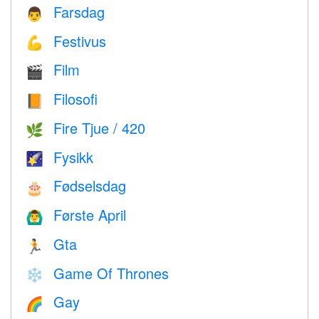
Farsdag
👨
Festivus
💪
Film
🎬
Filosofi
📙
Fire Tjue / 420
🌿
Fysikk
🌠
Fødselsdag
🎂
Første April
🙆‍♂️
Gta
🏃
Game Of Thrones
❄️
Gay
🌈