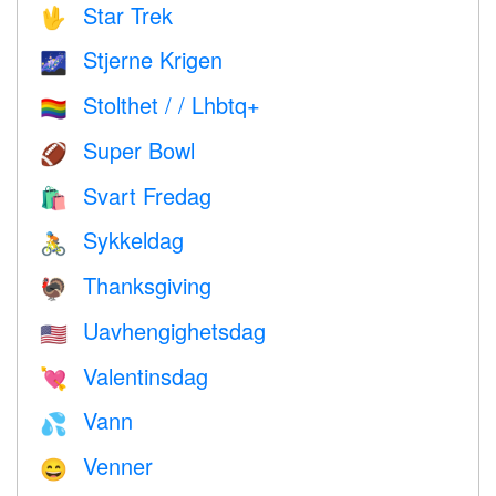
Star Trek
🖖
Stjerne Krigen
🌌
Stolthet / / Lhbtq+
🏳️‍🌈
Super Bowl
🏈
Svart Fredag
🛍
Sykkeldag
🚴
Thanksgiving
🦃
Uavhengighetsdag
🇺🇸
Valentinsdag
💘
Vann
💦
Venner
😄