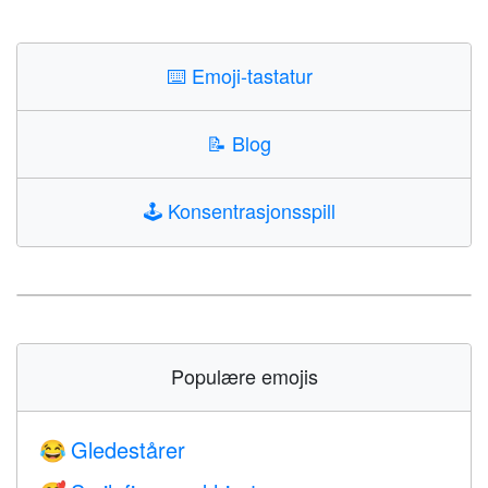
⌨️
Emoji-tastatur
📝
Blog
🕹️
Konsentrasjonsspill
Populære emojis
Gledestårer
😂