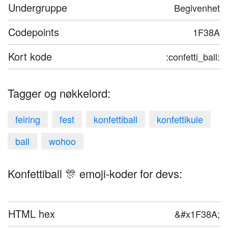
Undergruppe
Begivenhet
Codepoints
1F38A
Kort kode
:confetti_ball:
Tagger og nøkkelord:
feiring
fest
konfettiball
konfettikule
ball
wohoo
Konfettiball 🎊 emoji-koder for devs:
HTML hex
&#x1F38A;