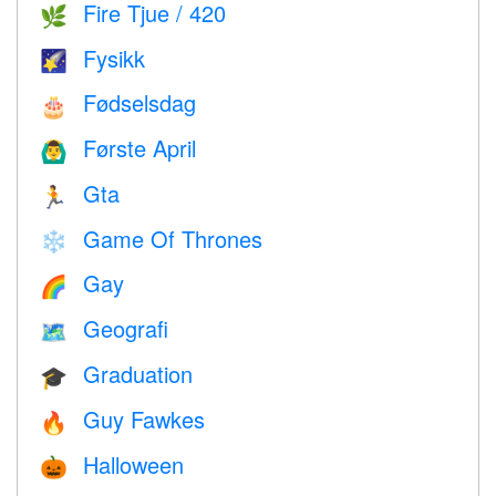
Fire Tjue / 420
🌿
Fysikk
🌠
Fødselsdag
🎂
Første April
🙆‍♂️
Gta
🏃
Game Of Thrones
❄️
Gay
🌈
Geografi
🗺
Graduation
🎓
Guy Fawkes
🔥
Halloween
🎃