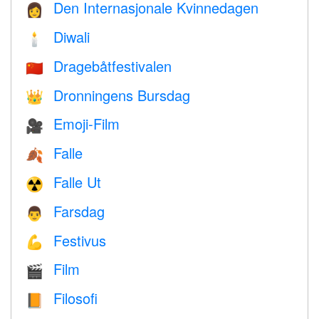
Den Internasjonale Kvinnedagen
👩
Diwali
🕯
Dragebåtfestivalen
🇨🇳
Dronningens Bursdag
👑
Emoji-Film
🎥
Falle
🍂
Falle Ut
☢️
Farsdag
👨
Festivus
💪
Film
🎬
Filosofi
📙