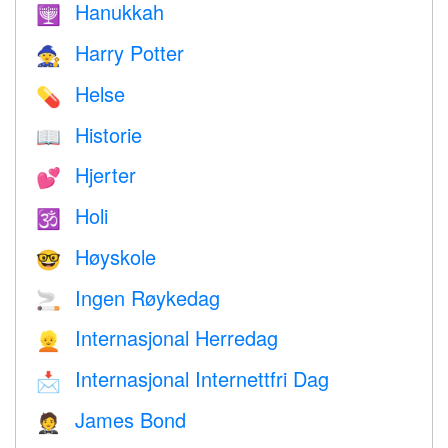
Hanukkah
🕎
Harry Potter
🧙
Helse
💊
Historie
📖
Hjerter
💕
Holi
🕉
Høyskole
🤓
Ingen Røykedag
🚬
Internasjonal Herredag
👱
Internasjonal Internettfri Dag
📩
James Bond
🤵