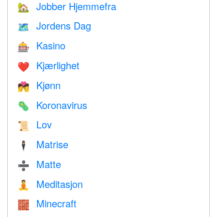
Jobber Hjemmefra
🏡
Jordens Dag
🗺️
Kasino
🎰
Kjærlighet
❤️️
Kjønn
💏
Koronavirus
🦠
Lov
📜
Matrise
🕴️
Matte
➗
Meditasjon
🧘
Minecraft
🧱