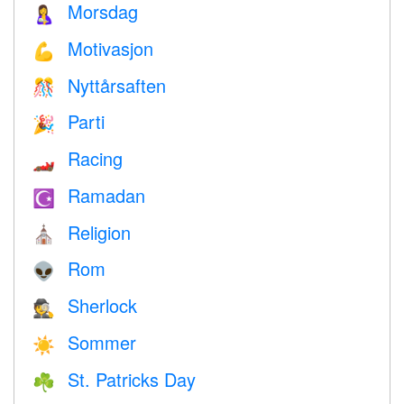
Morsdag
🤱
Motivasjon
💪
Nyttårsaften
🎊
Parti
🎉
Racing
🏎
Ramadan
☪️
Religion
⛪️
Rom
👽
Sherlock
🕵️
Sommer
☀️
St. Patricks Day
☘️