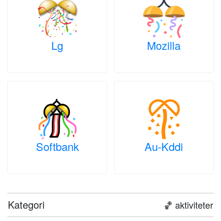
Lg
Mozilla
Softbank
Au-Kddi
Kategori
🏀 aktiviteter