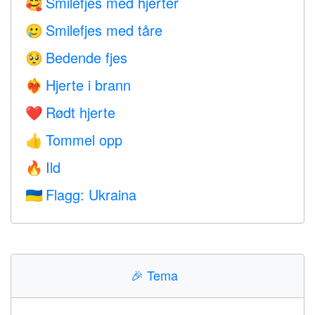
Smilefjes med hjerter
🥰
Smilefjes med tåre
🥲
Bedende fjes
🥺
Hjerte i brann
❤️‍🔥
Rødt hjerte
❤️
Tommel opp
👍
Ild
🔥
Flagg: Ukraina
🇺🇦
🎉
Tema