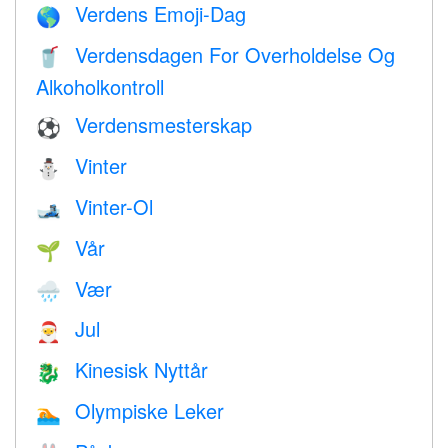
Verdens Emoji-Dag
🌎
Verdensdagen For Overholdelse Og
🥤
Alkoholkontroll
Verdensmesterskap
⚽
Vinter
⛄
Vinter-Ol
🎿
Vår
🌱
Vær
🌧
Jul
🎅
Kinesisk Nyttår
🐉
Olympiske Leker
🏊