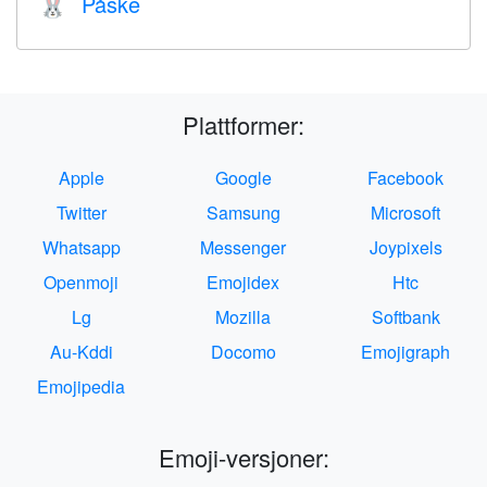
Påske
🐰
Plattformer:
Apple
Google
Facebook
Twitter
Samsung
Microsoft
Whatsapp
Messenger
Joypixels
Openmoji
Emojidex
Htc
Lg
Mozilla
Softbank
Au-Kddi
Docomo
Emojigraph
Emojipedia
Emoji-versjoner: