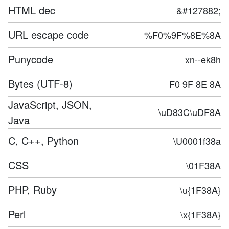
HTML dec
&#127882;
URL escape code
%F0%9F%8E%8A
Punycode
xn--ek8h
Bytes (UTF-8)
F0 9F 8E 8A
JavaScript, JSON,
\uD83C\uDF8A
Java
C, C++, Python
\U0001f38a
CSS
\01F38A
PHP, Ruby
\u{1F38A}
Perl
\x{1F38A}