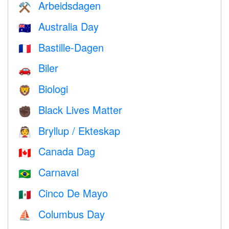
Arbeidsdagen
⚒️
Australia Day
🇦🇺
Bastille-Dagen
🇫🇷
Biler
🚗
Biologi
🦁
Black Lives Matter
✊🏿
Bryllup / Ekteskap
👰
Canada Dag
🇨🇦
Carnaval
🇧🇷
Cinco De Mayo
🇲🇽
Columbus Day
⛵️