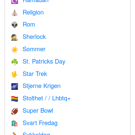
☪️
Religion
⛪️
Rom
👽
Sherlock
🕵️
Sommer
☀️
St. Patricks Day
☘️
Star Trek
🖖
Stjerne Krigen
🌌
Stolthet / / Lhbtq+
🏳️‍🌈
Super Bowl
🏈
Svart Fredag
🛍
Sykkeldag