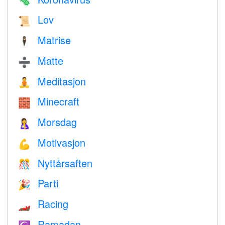
🦠
Lov
📜
Matrise
🕴️
Matte
➗
Meditasjon
🧘
Minecraft
🧱
Morsdag
🤱
Motivasjon
💪
Nyttårsaften
🎊
Parti
🎉
Racing
🏎
Ramadan