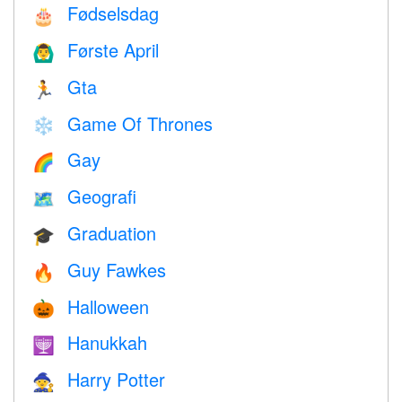
Fødselsdag
🎂
Første April
🙆‍♂️
Gta
🏃
Game Of Thrones
❄️
Gay
🌈
Geografi
🗺
Graduation
🎓
Guy Fawkes
🔥
Halloween
🎃
Hanukkah
🕎
Harry Potter
🧙