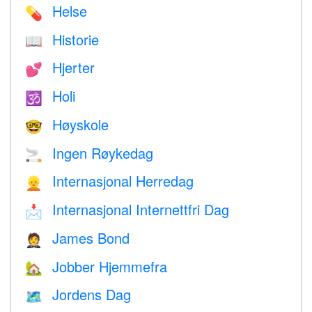
Helse
💊
Historie
📖
Hjerter
💕
Holi
🕉
Høyskole
🤓
Ingen Røykedag
🚬
Internasjonal Herredag
👱
Internasjonal Internettfri Dag
📩
James Bond
🤵
Jobber Hjemmefra
🏡
Jordens Dag
🗺️