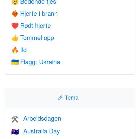
Bedende fjes
🥺
Hjerte i brann
❤️‍🔥
Rødt hjerte
❤️
Tommel opp
👍
Ild
🔥
Flagg: Ukraina
🇺🇦
🎉
Tema
Arbeidsdagen
⚒️
Australia Day
🇦🇺