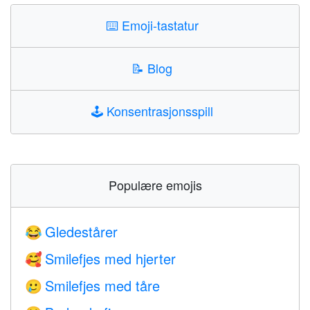
⌨️
Emoji-tastatur
📝
Blog
🕹️
Konsentrasjonsspill
Populære emojis
Gledestårer
😂
Smilefjes med hjerter
🥰
Smilefjes med tåre
🥲