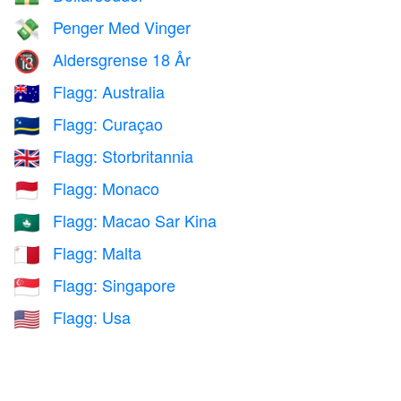
Penger Med Vinger
💸
Aldersgrense 18 År
🔞
Flagg: Australia
🇦🇺
Flagg: Curaçao
🇨🇼
Flagg: Storbritannia
🇬🇧
Flagg: Monaco
🇲🇨
Flagg: Macao Sar Kina
🇲🇴
Flagg: Malta
🇲🇹
Flagg: Singapore
🇸🇬
Flagg: Usa
🇺🇸