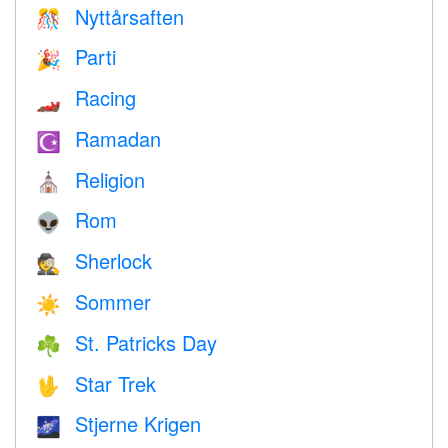
Nyttårsaften
🎊
Parti
🎉
Racing
🏎
Ramadan
☪️
Religion
⛪️
Rom
👽
Sherlock
🕵️
Sommer
☀️
St. Patricks Day
☘️
Star Trek
🖖
Stjerne Krigen
🌌