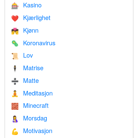
Kasino
🎰
Kjærlighet
❤️️
Kjønn
💏
Koronavirus
🦠
Lov
📜
Matrise
🕴️
Matte
➗
Meditasjon
🧘
Minecraft
🧱
Morsdag
🤱
Motivasjon
💪