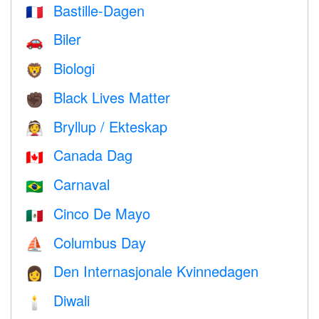
Bastille-Dagen
🇫🇷
Biler
🚗
Biologi
🦁
Black Lives Matter
✊🏿
Bryllup / Ekteskap
👰
Canada Dag
🇨🇦
Carnaval
🇧🇷
Cinco De Mayo
🇲🇽
Columbus Day
⛵️
Den Internasjonale Kvinnedagen
👩
Diwali
🕯