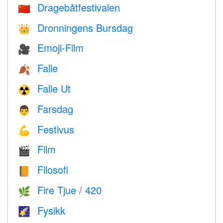
Dragebåtfestivalen
🇨🇳
Dronningens Bursdag
👑
Emoji-Film
🎥
Falle
🍂
Falle Ut
☢️
Farsdag
👨
Festivus
💪
Film
🎬
Filosofi
📙
Fire Tjue / 420
🌿
Fysikk
🌠