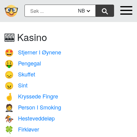
NB
🎰 Kasino
Stjerner I Øynene
🤩
Pengegal
🤑
Skuffet
😞
Sint
😠
Kryssede Fingre
🤞
Person I Smoking
🤵
Hesteveddeløp
🏇
Firkløver
🍀