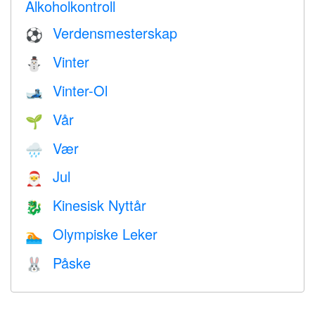
Alkoholkontroll
Verdensmesterskap
⚽
Vinter
⛄
Vinter-Ol
🎿
Vår
🌱
Vær
🌧
Jul
🎅
Kinesisk Nyttår
🐉
Olympiske Leker
🏊
Påske
🐰