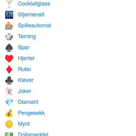
Cocktailglass
🍸
Stjernenatt
🌃
Spilleautomat
🎰
Terning
🎲
Spar
♠️
Hjerter
♥️
Ruter
♦️
Kløver
♣️
Joker
🃏
Diamant
💎
Pengesekk
💰
Mynt
🪙
Dollarseddel
💵