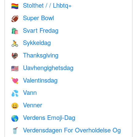
Stolthet / / Lhbtq+
🏳️‍🌈
Super Bowl
🏈
Svart Fredag
🛍
Sykkeldag
🚴
Thanksgiving
🦃
Uavhengighetsdag
🇺🇸
Valentinsdag
💘
Vann
💦
Venner
😄
Verdens Emoji-Dag
🌎
Verdensdagen For Overholdelse Og
🥤