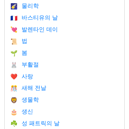
물리학
🌠
바스티유의 날
🇫🇷
발렌타인 데이
💘
법
📜
봄
🌱
부활절
🐰
사랑
❤️️
새해 전날
🎊
생물학
🦁
생신
🎂
성 패트릭의 날
☘️