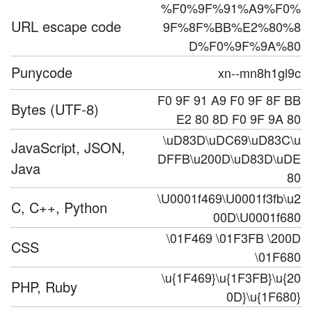
%F0%9F%91%A9%F0%
URL escape code
9F%8F%BB%E2%80%8
D%F0%9F%9A%80
Punycode
xn--mn8h1gl9c
F0 9F 91 A9 F0 9F 8F BB
Bytes (UTF-8)
E2 80 8D F0 9F 9A 80
\uD83D\uDC69\uD83C\u
JavaScript, JSON,
DFFB\u200D\uD83D\uDE
Java
80
\U0001f469\U0001f3fb\u2
C, C++, Python
00D\U0001f680
\01F469 \01F3FB \200D
CSS
\01F680
\u{1F469}\u{1F3FB}\u{20
PHP, Ruby
0D}\u{1F680}