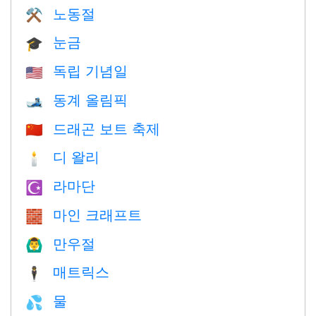
노동절
⚒️
눈금
🎓
독립 기념일
🇺🇸
동계 올림픽
🎿
드래곤 보트 축제
🇨🇳
디 왈리
🕯
라마단
☪️
마인 크래프트
🧱
만우절
🙆‍♂️
매트릭스
🕴️
물
💦