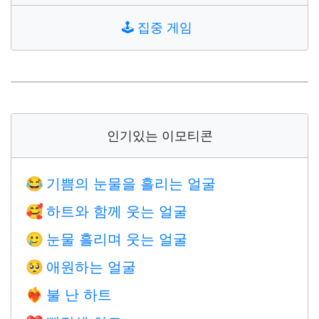
🕹️
집중 게임
인기있는 이모티콘
기쁨의 눈물을 흘리는 얼굴
😂
하트와 함께 웃는 얼굴
🥰
눈물 흘리며 웃는 얼굴
🥲
애원하는 얼굴
🥺
불 난 하트
❤️‍🔥