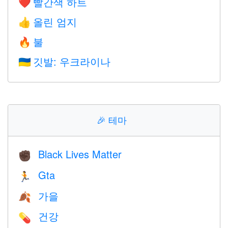
빨간색 하트
❤️
올린 엄지
👍
불
🔥
깃발: 우크라이나
🇺🇦
🎉
테마
Black Lives Matter
✊🏿
Gta
🏃
가을
🍂
건강
💊