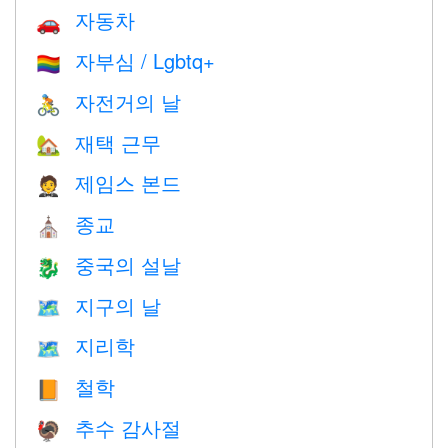
자동차
🚗
자부심 / Lgbtq+
🏳️‍🌈
자전거의 날
🚴
재택 근무
🏡
제임스 본드
🤵
종교
⛪️
중국의 설날
🐉
지구의 날
🗺️
지리학
🗺
철학
📙
추수 감사절
🦃