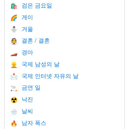
검은 금요일
🛍
게이
🌈
겨울
⛄
결혼 / 결혼
👰
경마
🏎
국제 남성의 날
👱
국제 인터넷 자유의 날
📩
금연 일
🚬
낙진
☢️
날씨
🌧
남자 폭스
🔥