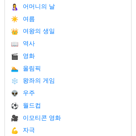
어머니의 날
🤱
여름
☀️
여왕의 생일
👑
역사
📖
영화
🎬
올림픽
🏊
왕좌의 게임
❄️
우주
👽
월드컵
⚽
이모티콘 영화
🎥
자극
💪