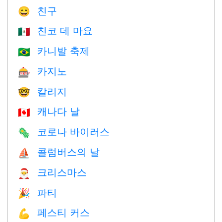
친구
😄
친코 데 마요
🇲🇽
카니발 축제
🇧🇷
카지노
🎰
칼리지
🤓
캐나다 날
🇨🇦
코로나 바이러스
🦠
콜럼버스의 날
⛵️
크리스마스
🎅
파티
🎉
페스티 커스
💪