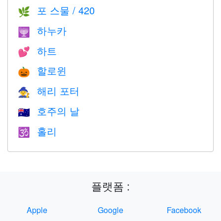
포 스물 / 420
🌿
하누카
🕎
하트
💕
할로윈
🎃
해리 포터
🧙
호주의 날
🇦🇺
홀리
🕉
플랫폼 :
Apple
Google
Facebook