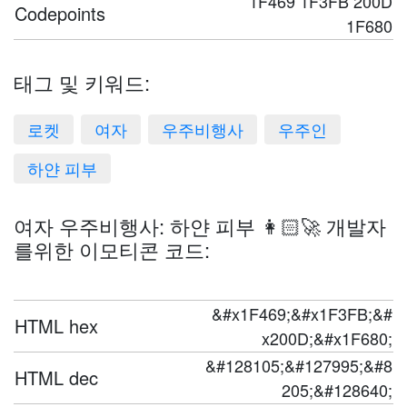
1F469 1F3FB 200D
Codepoints
1F680
태그 및 키워드:
로켓
여자
우주비행사
우주인
하얀 피부
여자 우주비행사: 하얀 피부 👩🏻‍🚀 개발자
를위한 이모티콘 코드:
&#x1F469;&#x1F3FB;&#
HTML hex
x200D;&#x1F680;
&#128105;&#127995;&#8
HTML dec
205;&#128640;