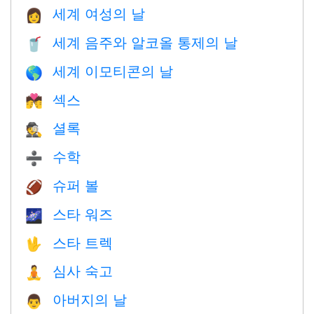
세계 여성의 날
👩
세계 음주와 알코올 통제의 날
🥤
세계 이모티콘의 날
🌎
섹스
💏
셜록
🕵️
수학
➗
슈퍼 볼
🏈
스타 워즈
🌌
스타 트렉
🖖
심사 숙고
🧘
아버지의 날
👨