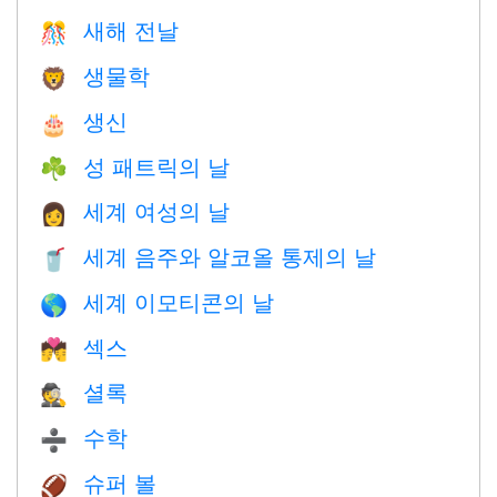
새해 전날
🎊
생물학
🦁
생신
🎂
성 패트릭의 날
☘️
세계 여성의 날
👩
세계 음주와 알코올 통제의 날
🥤
세계 이모티콘의 날
🌎
섹스
💏
셜록
🕵️
수학
➗
슈퍼 볼
🏈