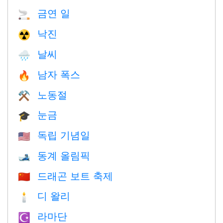
금연 일
🚬
낙진
☢️
날씨
🌧
남자 폭스
🔥
노동절
⚒️
눈금
🎓
독립 기념일
🇺🇸
동계 올림픽
🎿
드래곤 보트 축제
🇨🇳
디 왈리
🕯
라마단
☪️