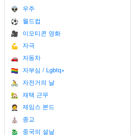
우주
👽
월드컵
⚽
이모티콘 영화
🎥
자극
💪
자동차
🚗
자부심 / Lgbtq+
🏳️‍🌈
자전거의 날
🚴
재택 근무
🏡
제임스 본드
🤵
종교
⛪️
중국의 설날
🐉