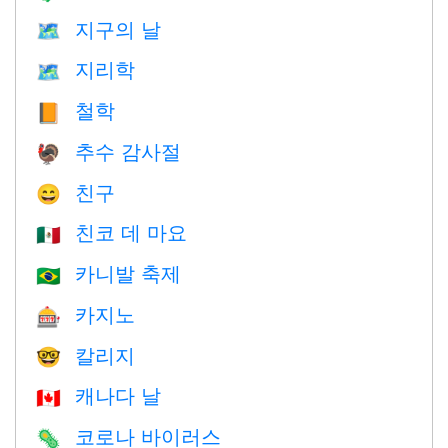
지구의 날
🗺️
지리학
🗺
철학
📙
추수 감사절
🦃
친구
😄
친코 데 마요
🇲🇽
카니발 축제
🇧🇷
카지노
🎰
칼리지
🤓
캐나다 날
🇨🇦
코로나 바이러스
🦠