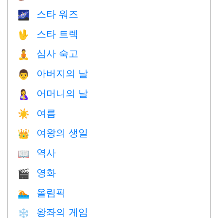
스타 워즈
🌌
스타 트렉
🖖
심사 숙고
🧘
아버지의 날
👨
어머니의 날
🤱
여름
☀️
여왕의 생일
👑
역사
📖
영화
🎬
올림픽
🏊
왕좌의 게임
❄️