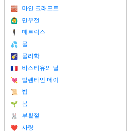
마인 크래프트
🧱
만우절
🙆‍♂️
매트릭스
🕴️
물
💦
물리학
🌠
바스티유의 날
🇫🇷
발렌타인 데이
💘
법
📜
봄
🌱
부활절
🐰
사랑
❤️️