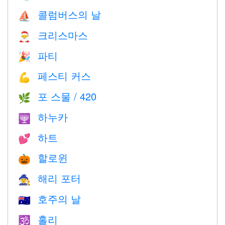
콜럼버스의 날
⛵️
크리스마스
🎅
파티
🎉
페스티 커스
💪
포 스물 / 420
🌿
하누카
🕎
하트
💕
할로윈
🎃
해리 포터
🧙
호주의 날
🇦🇺
홀리
🕉