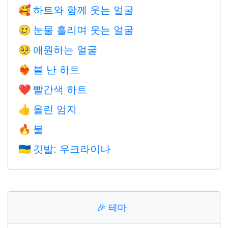
하트와 함께 웃는 얼굴
🥰
눈물 흘리며 웃는 얼굴
🥲
애원하는 얼굴
🥺
불 난 하트
❤️‍🔥
빨간색 하트
❤️
올린 엄지
👍
불
🔥
깃발: 우크라이나
🇺🇦
🎉
테마