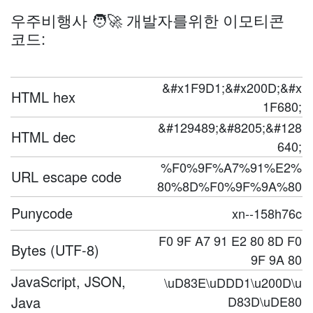
우주비행사 🧑‍🚀 개발자를위한 이모티콘
코드:
&#x1F9D1;&#x200D;&#x
HTML hex
1F680;
&#129489;&#8205;&#128
HTML dec
640;
%F0%9F%A7%91%E2%
URL escape code
80%8D%F0%9F%9A%80
Punycode
xn--158h76c
F0 9F A7 91 E2 80 8D F0
Bytes (UTF-8)
9F 9A 80
JavaScript, JSON,
\uD83E\uDDD1\u200D\u
Java
D83D\uDE80