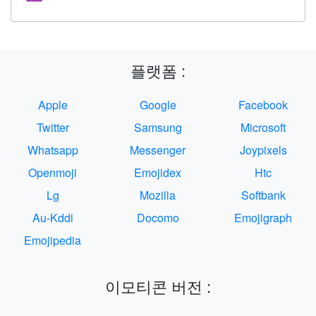
플랫폼 :
Apple
Google
Facebook
Twitter
Samsung
Microsoft
Whatsapp
Messenger
Joypixels
Openmoji
Emojidex
Htc
Lg
Mozilla
Softbank
Au-Kddi
Docomo
Emojigraph
Emojipedia
이모티콘 버전 :