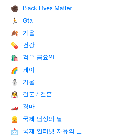
Black Lives Matter
✊🏿
Gta
🏃
가을
🍂
건강
💊
검은 금요일
🛍
게이
🌈
겨울
⛄
결혼 / 결혼
👰
경마
🏎
국제 남성의 날
👱
국제 인터넷 자유의 날
📩