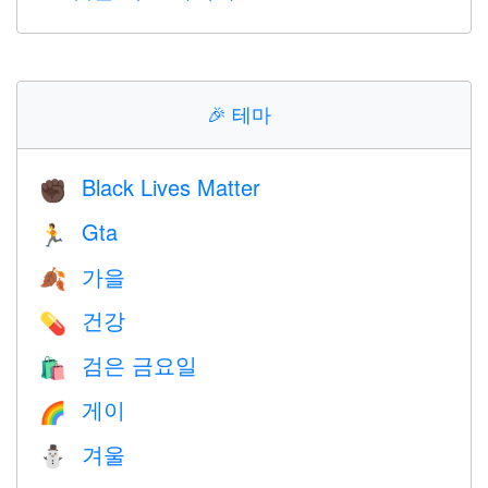
🎉
테마
Black Lives Matter
✊🏿
Gta
🏃
가을
🍂
건강
💊
검은 금요일
🛍
게이
🌈
겨울
⛄