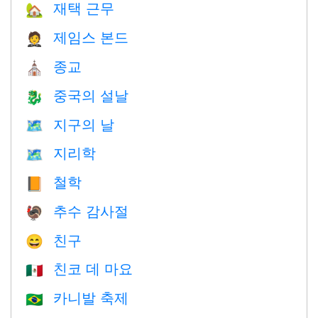
재택 근무
🏡
제임스 본드
🤵
종교
⛪️
중국의 설날
🐉
지구의 날
🗺️
지리학
🗺
철학
📙
추수 감사절
🦃
친구
😄
친코 데 마요
🇲🇽
카니발 축제
🇧🇷