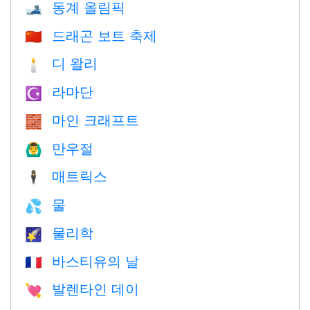
동계 올림픽
🎿
드래곤 보트 축제
🇨🇳
디 왈리
🕯
라마단
☪️
마인 크래프트
🧱
만우절
🙆‍♂️
매트릭스
🕴️
물
💦
물리학
🌠
바스티유의 날
🇫🇷
발렌타인 데이
💘