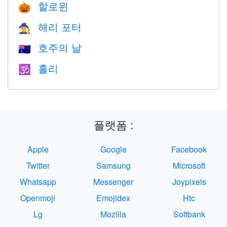
할로윈
🎃
해리 포터
🧙
호주의 날
🇦🇺
홀리
🕉
플랫폼 :
Apple
Google
Facebook
Twitter
Samsung
Microsoft
Whatsapp
Messenger
Joypixels
Openmoji
Emojidex
Htc
Lg
Mozilla
Softbank