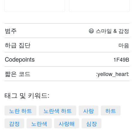
범주
😃 스마일 & 감정
하급 집단
마음
Codepoints
1F49B
짧은 코드
:yellow_heart:
태그 및 키워드:
노란 하트
노란색 하트
사랑
하트
감정
노란색
사랑해
심장