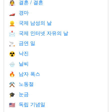
결혼 / 결혼
👰
경마
🏎
국제 남성의 날
👱
국제 인터넷 자유의 날
📩
금연 일
🚬
낙진
☢️
날씨
🌧
남자 폭스
🔥
노동절
⚒️
눈금
🎓
독립 기념일
🇺🇸