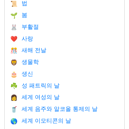
법
📜
봄
🌱
부활절
🐰
사랑
❤️️
새해 전날
🎊
생물학
🦁
생신
🎂
성 패트릭의 날
☘️
세계 여성의 날
👩
세계 음주와 알코올 통제의 날
🥤
세계 이모티콘의 날
🌎