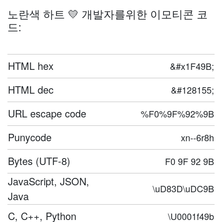
노란색 하트 💛 개발자를위한 이모티콘 코
드:
HTML hex
&#x1F49B;
HTML dec
&#128155;
URL escape code
%F0%9F%92%9B
Punycode
xn--6r8h
Bytes (UTF-8)
F0 9F 92 9B
JavaScript, JSON,
\uD83D\uDC9B
Java
C, C++, Python
\U0001f49b