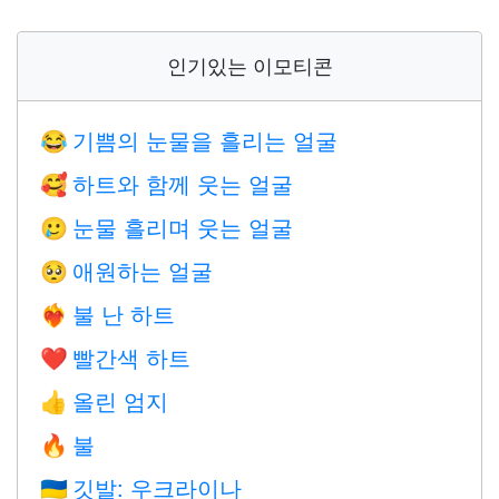
인기있는 이모티콘
기쁨의 눈물을 흘리는 얼굴
😂
하트와 함께 웃는 얼굴
🥰
눈물 흘리며 웃는 얼굴
🥲
애원하는 얼굴
🥺
불 난 하트
❤️‍🔥
빨간색 하트
❤️
올린 엄지
👍
불
🔥
깃발: 우크라이나
🇺🇦