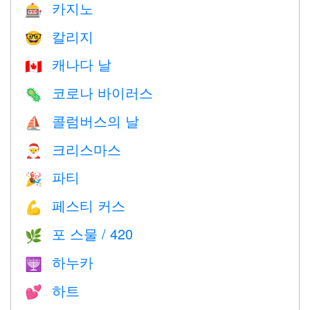
카지노
🎰
칼리지
🤓
캐나다 날
🇨🇦
코로나 바이러스
🦠
콜럼버스의 날
⛵️
크리스마스
🎅
파티
🎉
페스티 커스
💪
포 스물 / 420
🌿
하누카
🕎
하트
💕