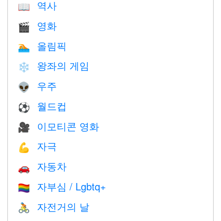
역사
📖
영화
🎬
올림픽
🏊
왕좌의 게임
❄️
우주
👽
월드컵
⚽
이모티콘 영화
🎥
자극
💪
자동차
🚗
자부심 / Lgbtq+
🏳️‍🌈
자전거의 날
🚴