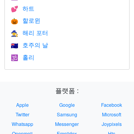
하트
💕
할로윈
🎃
해리 포터
🧙
호주의 날
🇦🇺
홀리
🕉
플랫폼 :
Apple
Google
Facebook
Twitter
Samsung
Microsoft
Whatsapp
Messenger
Joypixels
Openmoji
Emojidex
Htc