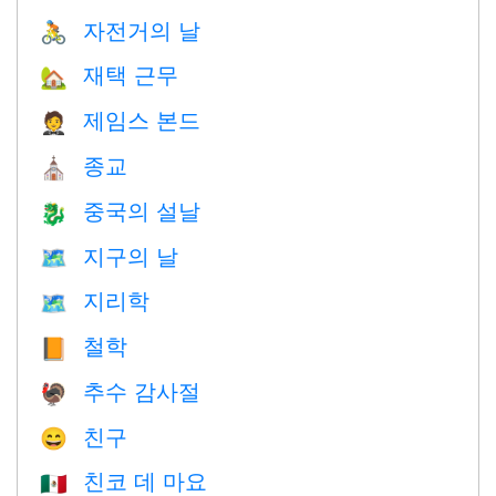
자전거의 날
🚴
재택 근무
🏡
제임스 본드
🤵
종교
⛪️
중국의 설날
🐉
지구의 날
🗺️
지리학
🗺
철학
📙
추수 감사절
🦃
친구
😄
친코 데 마요
🇲🇽