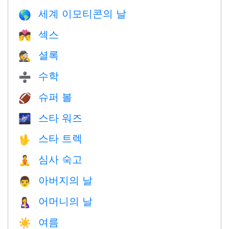
세계 이모티콘의 날
🌎
섹스
💏
셜록
🕵️
수학
➗
슈퍼 볼
🏈
스타 워즈
🌌
스타 트렉
🖖
심사 숙고
🧘
아버지의 날
👨
어머니의 날
🤱
여름
☀️