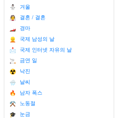
겨울
⛄
결혼 / 결혼
👰
경마
🏎
국제 남성의 날
👱
국제 인터넷 자유의 날
📩
금연 일
🚬
낙진
☢️
날씨
🌧
남자 폭스
🔥
노동절
⚒️
눈금
🎓