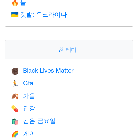
불
🔥
깃발: 우크라이나
🇺🇦
🎉
테마
Black Lives Matter
✊🏿
Gta
🏃
가을
🍂
건강
💊
검은 금요일
🛍
게이
🌈