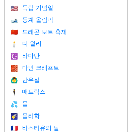
독립 기념일
🇺🇸
동계 올림픽
🎿
드래곤 보트 축제
🇨🇳
디 왈리
🕯
라마단
☪️
마인 크래프트
🧱
만우절
🙆‍♂️
매트릭스
🕴️
물
💦
물리학
🌠
바스티유의 날
🇫🇷