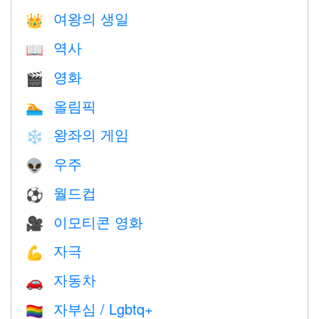
여왕의 생일
👑
역사
📖
영화
🎬
올림픽
🏊
왕좌의 게임
❄️
우주
👽
월드컵
⚽
이모티콘 영화
🎥
자극
💪
자동차
🚗
자부심 / Lgbtq+
🏳️‍🌈