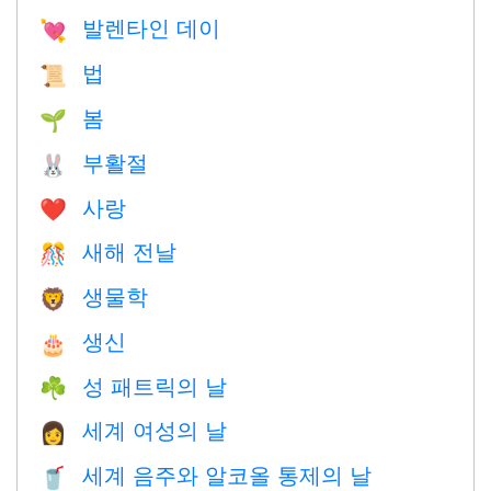
발렌타인 데이
💘
법
📜
봄
🌱
부활절
🐰
사랑
❤️️
새해 전날
🎊
생물학
🦁
생신
🎂
성 패트릭의 날
☘️
세계 여성의 날
👩
세계 음주와 알코올 통제의 날
🥤