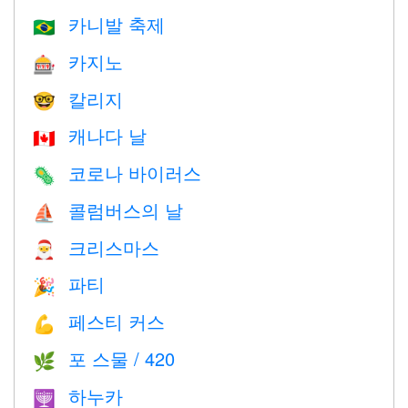
카니발 축제
🇧🇷
카지노
🎰
칼리지
🤓
캐나다 날
🇨🇦
코로나 바이러스
🦠
콜럼버스의 날
⛵️
크리스마스
🎅
파티
🎉
페스티 커스
💪
포 스물 / 420
🌿
하누카
🕎