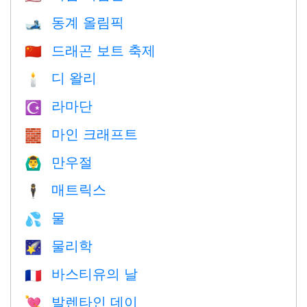
동계 올림픽
🎿
드래곤 보트 축제
🇨🇳
디 왈리
🕯
라마단
☪️
마인 크래프트
🧱
만우절
🙆‍♂️
매트릭스
🕴️
물
💦
물리학
🌠
바스티유의 날
🇫🇷
발렌타인 데이
💘