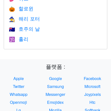
할로윈
🎃
해리 포터
🧙
호주의 날
🇦🇺
홀리
🕉
플랫폼 :
Apple
Google
Facebook
Twitter
Samsung
Microsoft
Whatsapp
Messenger
Joypixels
Openmoji
Emojidex
Htc
Lg
Mozilla
Softbank