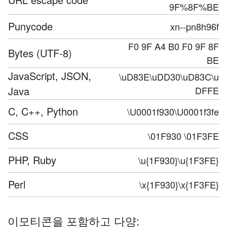
9F%8F%BE
Punycode
xn--pn8h96f
F0 9F A4 B0 F0 9F 8F
Bytes (UTF-8)
BE
JavaScript, JSON,
\uD83E\uDD30\uD83C\u
Java
DFFE
C, C++, Python
\U0001f930\U0001f3fe
CSS
\01F930 \01F3FE
PHP, Ruby
\u{1F930}\u{1F3FE}
Perl
\x{1F930}\x{1F3FE}
이모티콘을 포함하고 다양: