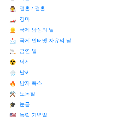
결혼 / 결혼
👰
경마
🏎
국제 남성의 날
👱
국제 인터넷 자유의 날
📩
금연 일
🚬
낙진
☢️
날씨
🌧
남자 폭스
🔥
노동절
⚒️
눈금
🎓
독립 기념일
🇺🇸