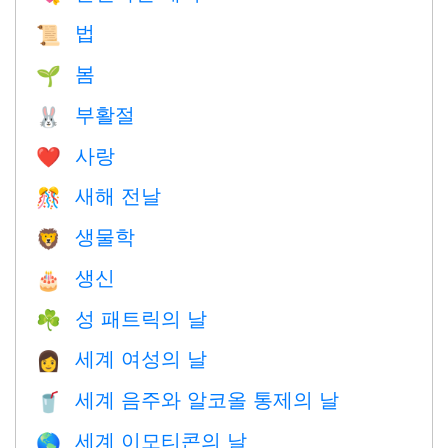
법
📜
봄
🌱
부활절
🐰
사랑
❤️️
새해 전날
🎊
생물학
🦁
생신
🎂
성 패트릭의 날
☘️
세계 여성의 날
👩
세계 음주와 알코올 통제의 날
🥤
세계 이모티콘의 날
🌎