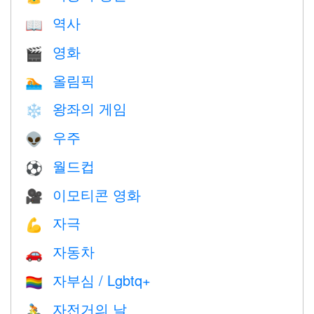
역사
📖
영화
🎬
올림픽
🏊
왕좌의 게임
❄️
우주
👽
월드컵
⚽
이모티콘 영화
🎥
자극
💪
자동차
🚗
자부심 / Lgbtq+
🏳️‍🌈
자전거의 날
🚴