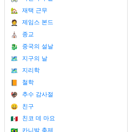
재택 근무
🏡
제임스 본드
🤵
종교
⛪️
중국의 설날
🐉
지구의 날
🗺️
지리학
🗺
철학
📙
추수 감사절
🦃
친구
😄
친코 데 마요
🇲🇽
카니발 축제
🇧🇷