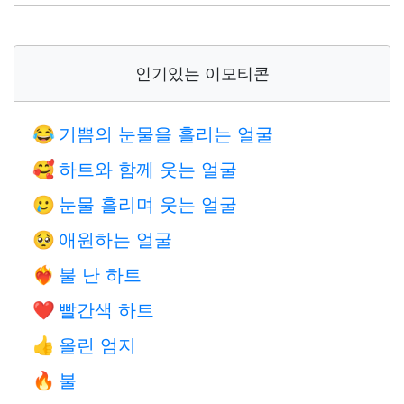
인기있는 이모티콘
기쁨의 눈물을 흘리는 얼굴
😂
하트와 함께 웃는 얼굴
🥰
눈물 흘리며 웃는 얼굴
🥲
애원하는 얼굴
🥺
불 난 하트
❤️‍🔥
빨간색 하트
❤️
올린 엄지
👍
불
🔥