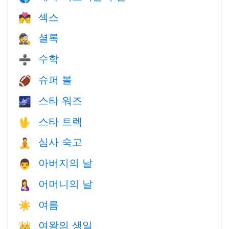
섹스
💏
셜록
🕵️
수학
➗
슈퍼 볼
🏈
스타 워즈
🌌
스타 트렉
🖖
심사 숙고
🧘
아버지의 날
👨
어머니의 날
🤱
여름
☀️
여왕의 생일
👑