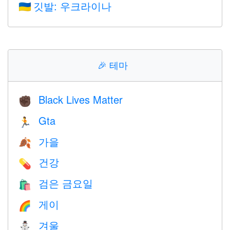
깃발: 우크라이나
🇺🇦
🎉
테마
Black Lives Matter
✊🏿
Gta
🏃
가을
🍂
건강
💊
검은 금요일
🛍
게이
🌈
겨울
⛄