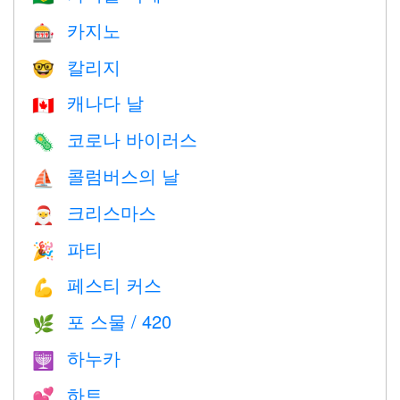
카지노
🎰
칼리지
🤓
캐나다 날
🇨🇦
코로나 바이러스
🦠
콜럼버스의 날
⛵️
크리스마스
🎅
파티
🎉
페스티 커스
💪
포 스물 / 420
🌿
하누카
🕎
하트
💕