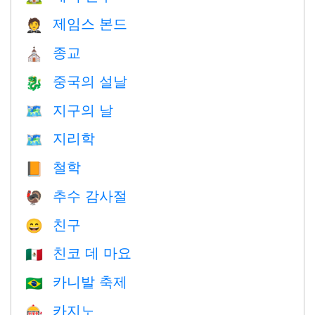
제임스 본드
🤵
종교
⛪️
중국의 설날
🐉
지구의 날
🗺️
지리학
🗺
철학
📙
추수 감사절
🦃
친구
😄
친코 데 마요
🇲🇽
카니발 축제
🇧🇷
카지노
🎰