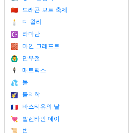
드래곤 보트 축제
🇨🇳
디 왈리
🕯
라마단
☪️
마인 크래프트
🧱
만우절
🙆‍♂️
매트릭스
🕴️
물
💦
물리학
🌠
바스티유의 날
🇫🇷
발렌타인 데이
💘
법
📜