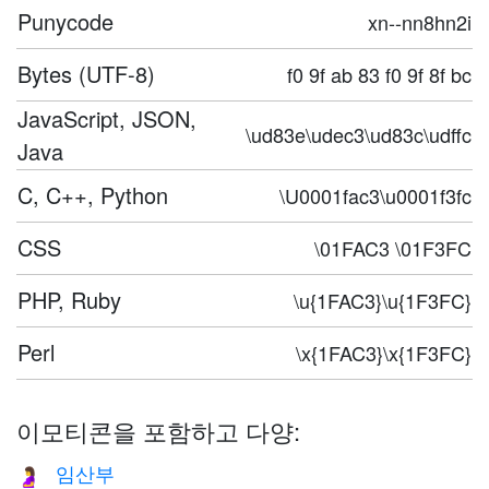
Punycode
xn--nn8hn2i
Bytes (UTF-8)
f0 9f ab 83 f0 9f 8f bc
JavaScript, JSON,
\ud83e\udec3\ud83c\udffc
Java
C, C++, Python
\U0001fac3\u0001f3fc
CSS
\01FAC3 \01F3FC
PHP, Ruby
\u{1FAC3}\u{1F3FC}
Perl
\x{1FAC3}\x{1F3FC}
이모티콘을 포함하고 다양:
임산부
🤰