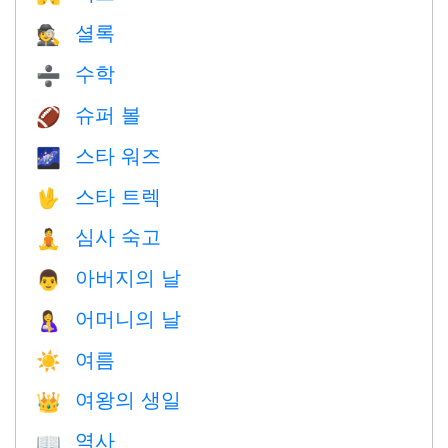
셜록
🕵️
수학
➗
슈퍼 볼
🏈
스타 워즈
🌌
스타 트렉
🖖
심사 숙고
🧘
아버지의 날
👨
어머니의 날
🤱
여름
☀️
여왕의 생일
👑
역사
📖