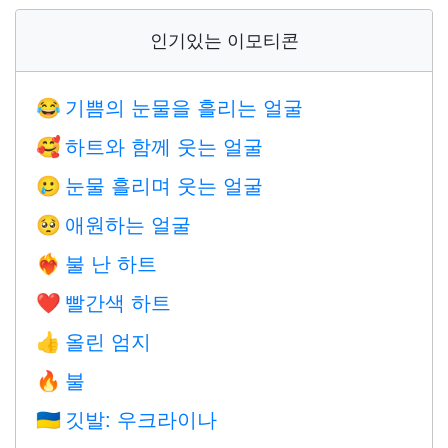
인기있는 이모티콘
기쁨의 눈물을 흘리는 얼굴
😂
하트와 함께 웃는 얼굴
🥰
눈물 흘리며 웃는 얼굴
🥲
애원하는 얼굴
🥺
불 난 하트
❤️‍🔥
빨간색 하트
❤️
올린 엄지
👍
불
🔥
깃발: 우크라이나
🇺🇦