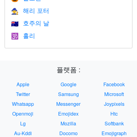
해리 포터
🧙
호주의 날
🇦🇺
홀리
🕉
플랫폼 :
Apple
Google
Facebook
Twitter
Samsung
Microsoft
Whatsapp
Messenger
Joypixels
Openmoji
Emojidex
Htc
Lg
Mozilla
Softbank
Au-Kddi
Docomo
Emojigraph