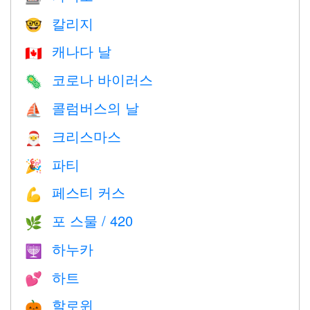
칼리지
🤓
캐나다 날
🇨🇦
코로나 바이러스
🦠
콜럼버스의 날
⛵️
크리스마스
🎅
파티
🎉
페스티 커스
💪
포 스물 / 420
🌿
하누카
🕎
하트
💕
할로윈
🎃