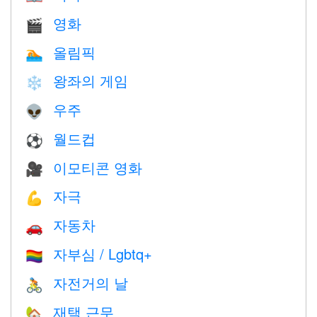
영화
🎬
올림픽
🏊
왕좌의 게임
❄️
우주
👽
월드컵
⚽
이모티콘 영화
🎥
자극
💪
자동차
🚗
자부심 / Lgbtq+
🏳️‍🌈
자전거의 날
🚴
재택 근무
🏡