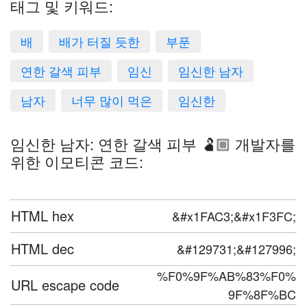
태그 및 키워드:
배
배가 터질 듯한
부푼
연한 갈색 피부
임신
임신한 남자
남자
너무 많이 먹은
임신한
임신한 남자: 연한 갈색 피부 🫃🏼 개발자를
위한 이모티콘 코드:
HTML hex
&#x1FAC3;&#x1F3FC;
HTML dec
&#129731;&#127996;
%F0%9F%AB%83%F0%
URL escape code
9F%8F%BC