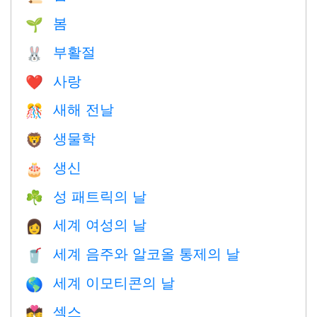
봄
🌱
부활절
🐰
사랑
❤️️
새해 전날
🎊
생물학
🦁
생신
🎂
성 패트릭의 날
☘️
세계 여성의 날
👩
세계 음주와 알코올 통제의 날
🥤
세계 이모티콘의 날
🌎
섹스
💏