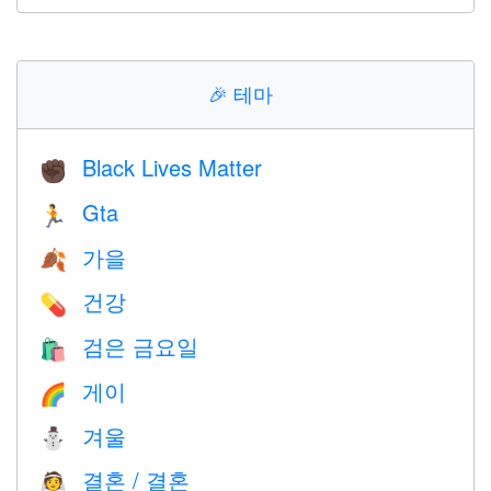
🎉
테마
Black Lives Matter
✊🏿
Gta
🏃
가을
🍂
건강
💊
검은 금요일
🛍
게이
🌈
겨울
⛄
결혼 / 결혼
👰