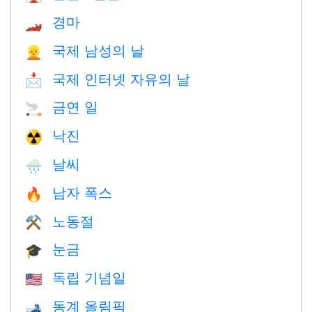
경마
🏎
국제 남성의 날
👱
국제 인터넷 자유의 날
📩
금연 일
🚬
낙진
☢️
날씨
🌧
남자 폭스
🔥
노동절
⚒️
눈금
🎓
독립 기념일
🇺🇸
동계 올림픽
🎿