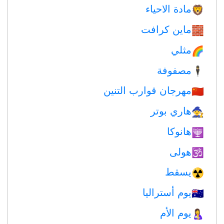
مادة الاحياء
🦁
ماين كرافت
🧱
مثلي
🌈
مصفوفة
🕴️
مهرجان قوارب التنين
🇨🇳
هاري بوتر
🧙
هانوكا
🕎
هولى
🕉
يسقط
☢️
يوم أستراليا
🇦🇺
يوم الأم
🤱