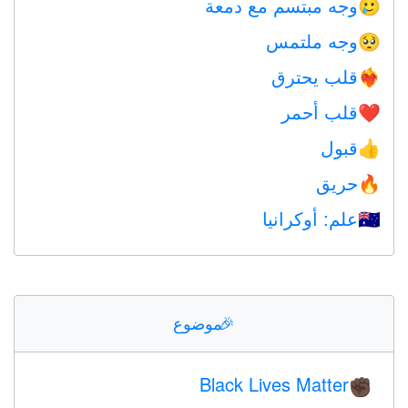
وجه مبتسم مع دمعة
🥲
وجه ملتمس
🥺
قلب يحترق
❤️‍🔥
قلب أحمر
❤️
قبول
👍
حريق
🔥
علم: أوكرانيا
🇺🇦
🎉
موضوع
Black Lives Matter
✊🏿