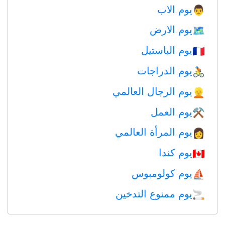
يوم الاب
👨
يوم الارض
🗺️
يوم الباستيل
🇫🇷
يوم الدراجات
🚴
يوم الرجال العالمي
👱
يوم العمل
⚒️
يوم المرأة العالمي
👩
يوم كندا
🇨🇦
يوم كولومبوس
⛵️
يوم ممنوع التدخين
🚬