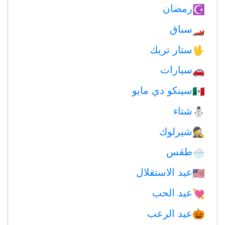
رمضان
☪️
سباق
🏎
ستار تريك
🖖
سيارات
🚗
سينكو دي مايو
🇲🇽
شتاء
⛄
شيرلوك
🕵️
طقس
🌧
عيد الاستقلال
🇺🇸
عيد الحب
💘
عيد الرعب
🎃