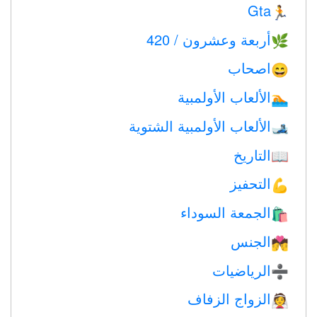
Gta
🏃
أربعة وعشرون / 420
🌿
اصحاب
😄
الألعاب الأولمبية
🏊
الألعاب الأولمبية الشتوية
🎿
التاريخ
📖
التحفيز
💪
الجمعة السوداء
🛍
الجنس
💏
الرياضيات
➗
الزواج الزفاف
👰