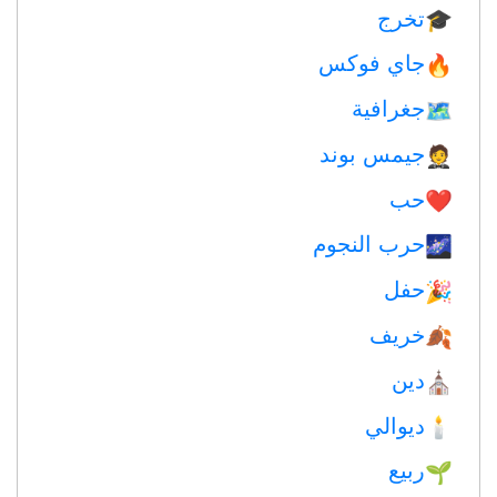
تخرج
🎓
جاي فوكس
🔥
جغرافية
🗺
جيمس بوند
🤵
حب
❤️️
حرب النجوم
🌌
حفل
🎉
خريف
🍂
دين
⛪️
ديوالي
🕯
ربيع
🌱