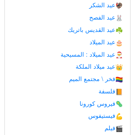
عيد الشكر
🦃
عيد الفصح
🐰
عيد القديس باتريك
☘️
عيد الميلاد
🎂
عيد الميلاد : المسيحية
🎅
عيد ميلاد الملكة
👑
فخر \ مجتمع الميم
🏳️‍🌈
فلسفة
📙
فيروس كورونا
🦠
فيستيفوس
💪
فيلم
🎬