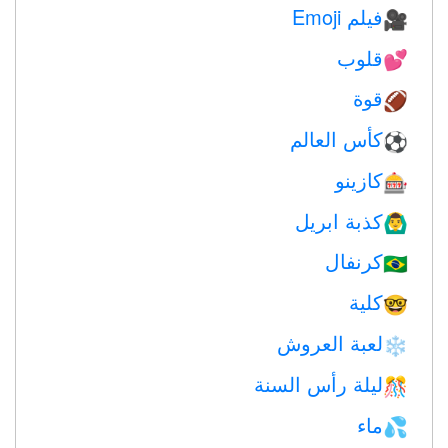
فيلم Emoji
🎥
قلوب
💕
قوة
🏈
كأس العالم
⚽
كازينو
🎰
كذبة ابريل
🙆‍♂️
كرنفال
🇧🇷
كلية
🤓
لعبة العروش
❄️
ليلة رأس السنة
🎊
ماء
💦