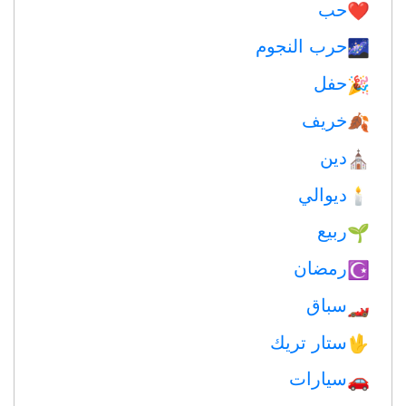
حب
❤️️
حرب النجوم
🌌
حفل
🎉
خريف
🍂
دين
⛪️
ديوالي
🕯
ربيع
🌱
رمضان
☪️
سباق
🏎
ستار تريك
🖖
سيارات
🚗