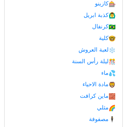
كازينو
🎰
كذبة ابريل
🙆‍♂️
كرنفال
🇧🇷
كلية
🤓
لعبة العروش
❄️
ليلة رأس السنة
🎊
ماء
💦
مادة الاحياء
🦁
ماين كرافت
🧱
مثلي
🌈
مصفوفة
🕴️