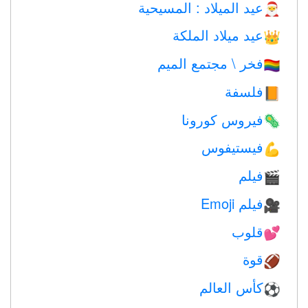
عيد الميلاد : المسيحية
🎅
عيد ميلاد الملكة
👑
فخر \ مجتمع الميم
🏳️‍🌈
فلسفة
📙
فيروس كورونا
🦠
فيستيفوس
💪
فيلم
🎬
فيلم Emoji
🎥
قلوب
💕
قوة
🏈
كأس العالم
⚽