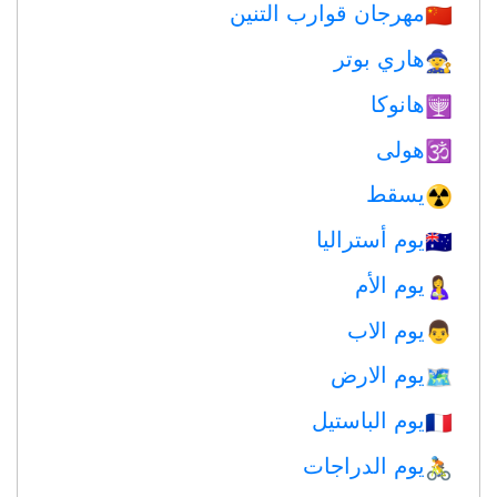
مهرجان قوارب التنين
🇨🇳
هاري بوتر
🧙
هانوكا
🕎
هولى
🕉
يسقط
☢️
يوم أستراليا
🇦🇺
يوم الأم
🤱
يوم الاب
👨
يوم الارض
🗺️
يوم الباستيل
🇫🇷
يوم الدراجات
🚴