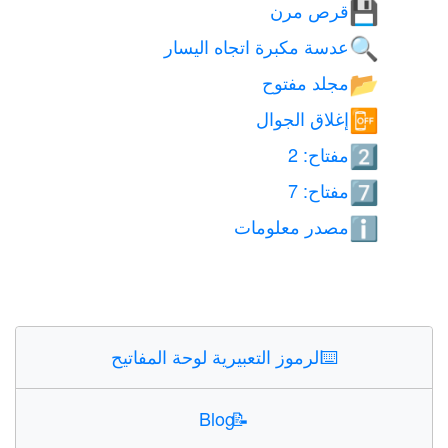
قرص مرن
💾
عدسة مكبرة اتجاه اليسار
🔍
مجلد مفتوح
📂
إغلاق الجوال
📴
مفتاح: 2
2️⃣
مفتاح: 7
7️⃣
مصدر معلومات
ℹ️
⌨️
الرموز التعبيرية لوحة المفاتيح
Blog
📝