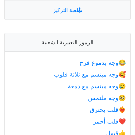
🕹️
لعبة التركيز
الرموز التعبيرية الشعبية
وجه بدموع فرح
😂
وجه مبتسم مع ثلاثة قلوب
🥰
وجه مبتسم مع دمعة
🥲
وجه ملتمس
🥺
قلب يحترق
❤️‍🔥
قلب أحمر
❤️
قبول
👍