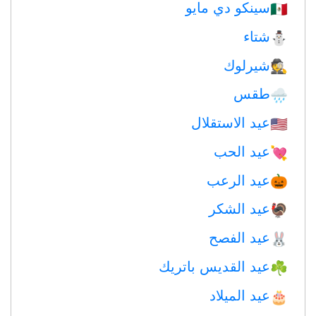
سينكو دي مايو
🇲🇽
شتاء
⛄
شيرلوك
🕵️
طقس
🌧
عيد الاستقلال
🇺🇸
عيد الحب
💘
عيد الرعب
🎃
عيد الشكر
🦃
عيد الفصح
🐰
عيد القديس باتريك
☘️
عيد الميلاد
🎂