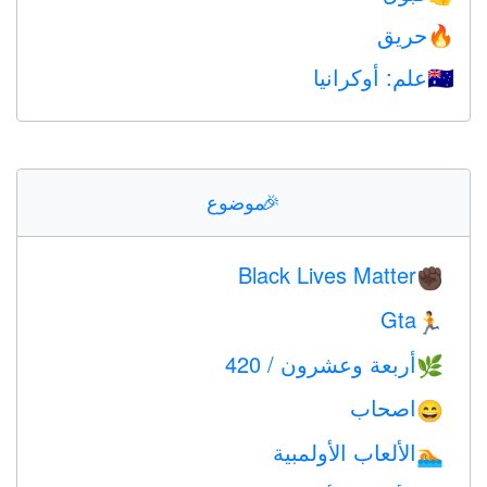
حريق
🔥
علم: أوكرانيا
🇺🇦
🎉
موضوع
Black Lives Matter
✊🏿
Gta
🏃
أربعة وعشرون / 420
🌿
اصحاب
😄
الألعاب الأولمبية
🏊