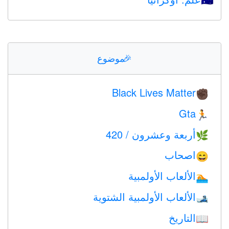
🇺🇦
🎉
موضوع
Black Lives Matter
✊🏿
Gta
🏃
أربعة وعشرون / 420
🌿
اصحاب
😄
الألعاب الأولمبية
🏊
الألعاب الأولمبية الشتوية
🎿
التاريخ
📖