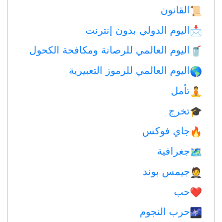
القانون
📜
اليوم الدولي بدون إنترنت
📩
اليوم العالمي للرصانة ومكافحة الكحول
🥤
اليوم العالمي للرموز التعبيرية
🌎
تأمل
🧘
تخرج
🎓
جاي فوكس
🔥
جغرافية
🗺
جيمس بوند
🤵
حب
❤️️
حرب النجوم
🌌