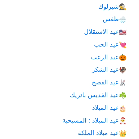
شيرلوك
🕵️
طقس
🌧
عيد الاستقلال
🇺🇸
عيد الحب
💘
عيد الرعب
🎃
عيد الشكر
🦃
عيد الفصح
🐰
عيد القديس باتريك
☘️
عيد الميلاد
🎂
عيد الميلاد : المسيحية
🎅
عيد ميلاد الملكة
👑