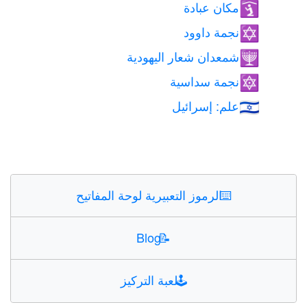
مكان عبادة
🛐
نجمة داوود
✡️
شمعدان شعار اليهودية
🕎
نجمة سداسية
🔯
علم: إسرائيل
🇮🇱
⌨️
الرموز التعبيرية لوحة المفاتيح
Blog
📝
🕹️
لعبة التركيز