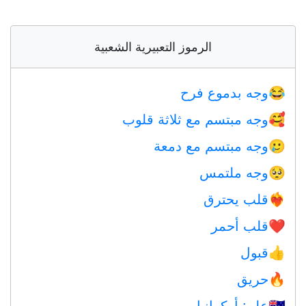
الرموز التعبيرية الشعبية
وجه بدموع فرح
😂
وجه مبتسم مع ثلاثة قلوب
🥰
وجه مبتسم مع دمعة
🥲
وجه ملتمس
🥺
قلب يحترق
❤️‍🔥
قلب أحمر
❤️
قبول
👍
حريق
🔥
علم: أوكرانيا