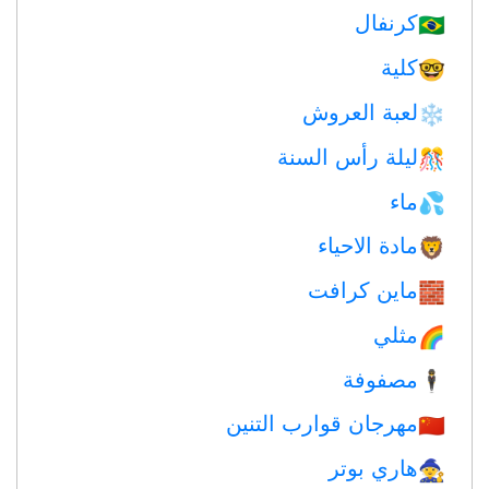
كرنفال
🇧🇷
كلية
🤓
لعبة العروش
❄️
ليلة رأس السنة
🎊
ماء
💦
مادة الاحياء
🦁
ماين كرافت
🧱
مثلي
🌈
مصفوفة
🕴️
مهرجان قوارب التنين
🇨🇳
هاري بوتر
🧙