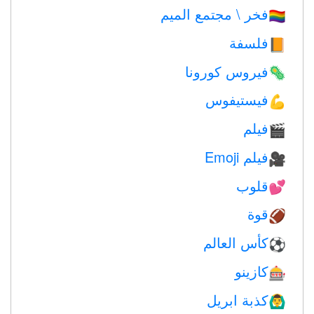
فخر \ مجتمع الميم
🏳️‍🌈
فلسفة
📙
فيروس كورونا
🦠
فيستيفوس
💪
فيلم
🎬
فيلم Emoji
🎥
قلوب
💕
قوة
🏈
كأس العالم
⚽
كازينو
🎰
كذبة ابريل
🙆‍♂️