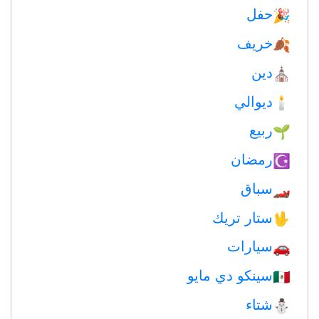
حفل
🎉
خريف
🍂
دين
⛪️
ديوالي
🕯
ربيع
🌱
رمضان
☪️
سباق
🏎
ستار تريك
🖖
سيارات
🚗
سينكو دي مايو
🇲🇽
شتاء
⛄