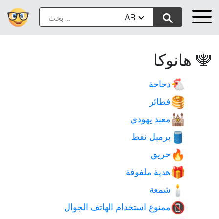
AR
🕎 هانوكا
دجاجة
🐔
فطائر
🥞
معبد يهودي
🕍
برميل نفط
🛢️
حريق
🔥
هدية ملفوفة
🎁
شمعة
🕯️
ممنوع استخدام الهاتف الجوال
📵