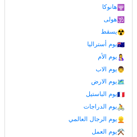
هانوكا
🕎
هولى
🕉
يسقط
☢️
يوم أستراليا
🇦🇺
يوم الأم
🤱
يوم الاب
👨
يوم الارض
🗺️
يوم الباستيل
🇫🇷
يوم الدراجات
🚴
يوم الرجال العالمي
👱
يوم العمل
⚒️