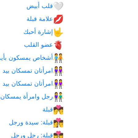
قلب أبيض
🤍
علامة قبلة
💋
إشارة أحبك
🤟
عضو القلب
🫀
أشخاص يمسكون بأيد
🧑‍🤝‍🧑
امرأتان تمسكان بيد 
👭
امرأتان تمسكان بيد 
👭
رجل وامرأة يمسكان ب
👫
قبلة
💏
قبلة: سيدة ورجل
👩‍❤️‍💋‍👨
قبلة: رجل ورجل
👨‍❤️‍💋‍👨