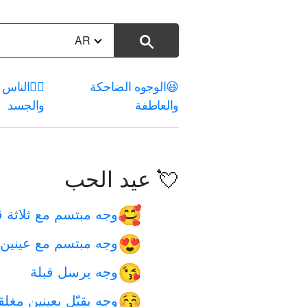
AR
😃
الوجوه الضاحكة
🤦‍♀️
الناس
والعاطفة
والجسد
💘 عيد الحب
وجه مبتسم مع ثلاثة 
🥰
وجه مبتسم مع عيني
😍
وجه يرسل قبلة
😘
وجه يقبّل بعينين مغلق
😚