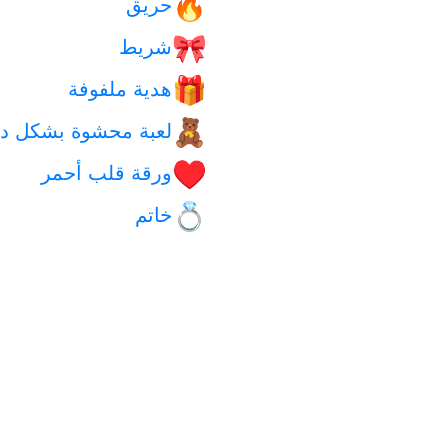
حريق
🔥
شريط
🎀
هدية ملفوفة
🎁
لعبة محشوة بشكل د
🧸
ورقة قلب أحمر
♥️
خاتم
💍