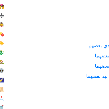
💏
➗
👰
💊
☀️
ي بعضهم
🐉
بعضهما
🏡
بعضهما
👽
يد بعضهما
🌠
📜
📩
🥤