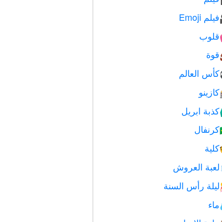
فيلم Emoji
قلوب
قوة
كأس العالم
كازينو
كذبة ابريل

كرنفال
كلية
لعبة العروش
ليلة رأس السنة
ماء