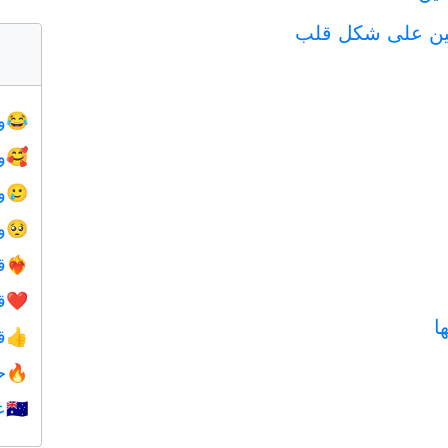
نين على شكل قلب
و
😂
و
🥰
و
🥲
و
🥺
ق
❤️‍🔥
ق
❤️
ا
ق
👍
ح
🔥
ع
🇺🇦