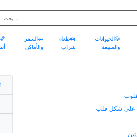
🐶
الحيوانات
🍩
طعام
🚗
السفر
🏀
والطبيعة
شراب
والأماكن
أن
️
قلوب
ن على شكل قلب
تين