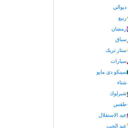
ديوالي
ربيع
رمضان
سباق
ستار تريك
سيارات
سينكو دي مايو
شتاء
شيرلوك
طقس
عيد الاستقلال
عيد الحب