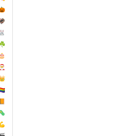
🎃
🦃
🐰
☘️
🎂
🎅
👑
️‍🌈
📙
🦠
💪
🎬