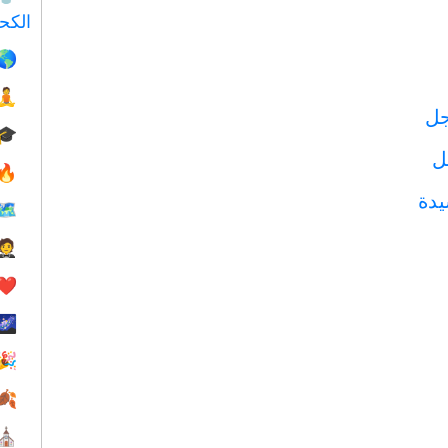
الكح
🌎
🧘
جل
🎓
ل
🔥
دة
🗺
🤵
❤️️
🌌
🎉
🍂
⛪️