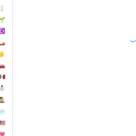
🕯
🌱
☪️
ب
🏎
🖖
🚗
🇲🇽
⛄
🕵️
🌧
🇺🇸
💘