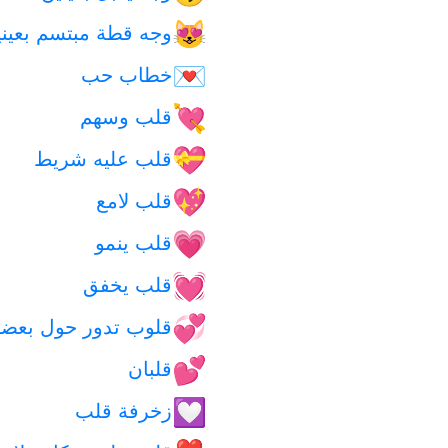
وجه قطة مبتسم بعي
😻
خطاب حب
💌
قلب وسهم
💘
قلب عليه شريط
💝
قلب لامع
💖
قلب ينمو
💗
قلب يخفق
💓
قلوب تدور حول بعضه
💞
قلبان
💕
زخرفة قلب
💟