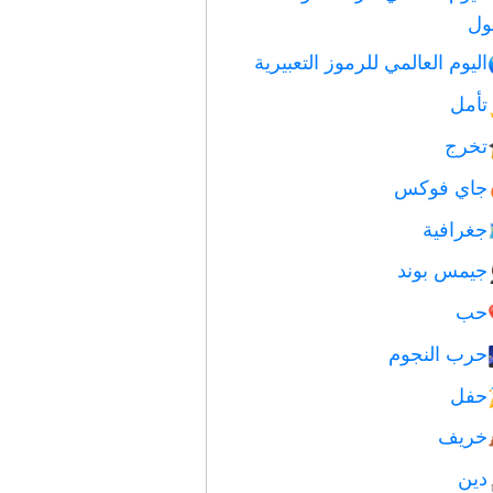
ول
اليوم العالمي للرموز التعبيرية
تأمل
تخرج
جاي فوكس
جغرافية
جيمس بوند
حب
حرب النجوم
حفل
خريف
دين