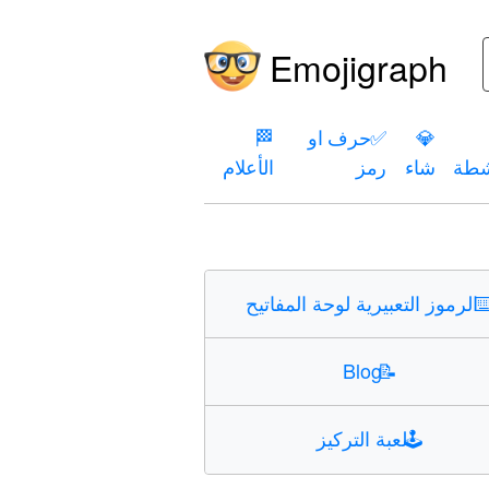
Emojigraph
💎
✅
حرف او
🏁
شطة
شاء
رمز
الأعلام
⌨
الرموز التعبيرية لوحة المفاتيح
Blog
📝
🕹️
لعبة التركيز