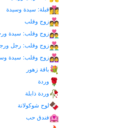
قبلة: سيدة وسيدة
👩‍❤️‍💋‍👩
زوج وقلب
💑
زوج وقلب: سيدة ور
👩‍❤️‍👨
زوج وقلب: رجل ورج
👨‍❤️‍👨
زوج وقلب: سيدة وسي
👩‍❤️‍👩
باقة زهور
💐
وردة
🌹
وردة ذابلة
🥀
لوح شوكولاتة
🍫
فندق حب
🏩