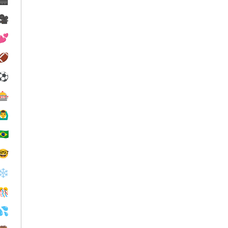
🎥
💕
🏈
⚽
🎰
‍♂️
🇧🇷
🤓
❄️
🎊
💦