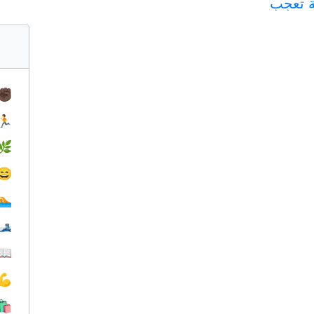
 تعجب
✊🏿
🏃
🌿
😄
🏊
🎿
📖
💪
🛍