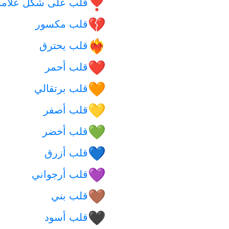
قلب على شكل علامة
❣️
قلب مكسور
💔
قلب يحترق
❤️‍🔥
قلب أحمر
❤️
قلب برتقالي
🧡
قلب أصفر
💛
قلب أخضر
💚
قلب أزرق
💙
قلب أرجواني
💜
قلب بني
🤎
قلب أسود
🖤