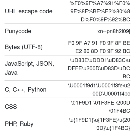
%F0%9F%A7%91%F0%
URL escape code
9F%8F%BE%E2%80%8
D%F0%9F%92%BC
Punycode
xn--pn8h2l09j
F0 9F A7 91 F0 9F 8F BE
Bytes (UTF-8)
E2 80 8D F0 9F 92 BC
\uD83E\uDDD1\uD83C\u
JavaScript, JSON,
DFFE\u200D\uD83D\uDC
Java
BC
\U0001f9d1\U0001f3fe\u2
C, C++, Python
00D\U0001f4bc
\01F9D1 \01F3FE \200D
CSS
\01F4BC
\u{1F9D1}\u{1F3FE}\u{20
PHP, Ruby
0D}\u{1F4BC}