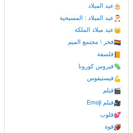
عيد الميلاد
🎂
عيد الميلاد : المسيحية
🎅
عيد ميلاد الملكة
👑
فخر \ مجتمع الميم
🏳️‍🌈
فلسفة
📙
فيروس كورونا
🦠
فيستيفوس
💪
فيلم
🎬
فيلم Emoji
🎥
قلوب
💕
قوة
🏈