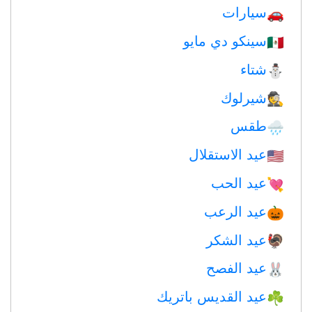
سيارات
🚗
سينكو دي مايو
🇲🇽
شتاء
⛄
شيرلوك
🕵️
طقس
🌧
عيد الاستقلال
🇺🇸
عيد الحب
💘
عيد الرعب
🎃
عيد الشكر
🦃
عيد الفصح
🐰
عيد القديس باتريك
☘️