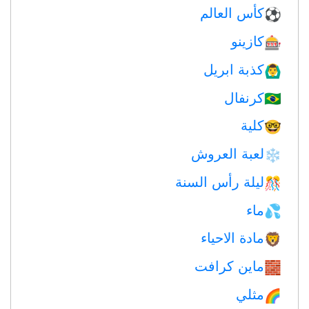
كأس العالم
⚽
كازينو
🎰
كذبة ابريل
🙆‍♂️
كرنفال
🇧🇷
كلية
🤓
لعبة العروش
❄️
ليلة رأس السنة
🎊
ماء
💦
مادة الاحياء
🦁
ماين كرافت
🧱
مثلي
🌈