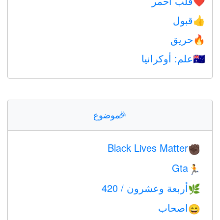
قلب أحمر
❤️
قبول
👍
حريق
🔥
علم: أوكرانيا
🇺🇦
🎉
موضوع
Black Lives Matter
✊🏿
Gta
🏃
أربعة وعشرون / 420
🌿
اصحاب
😄