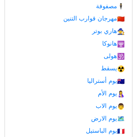
مصفوفة
🕴️
مهرجان قوارب التنين
🇨🇳
هاري بوتر
🧙
هانوكا
🕎
هولى
🕉
يسقط
☢️
يوم أستراليا
🇦🇺
يوم الأم
🤱
يوم الاب
👨
يوم الارض
🗺️
يوم الباستيل
🇫🇷