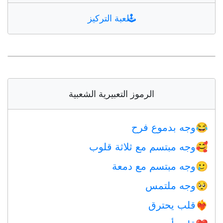
🕹️
لعبة التركيز
الرموز التعبيرية الشعبية
وجه بدموع فرح
😂
وجه مبتسم مع ثلاثة قلوب
🥰
وجه مبتسم مع دمعة
🥲
وجه ملتمس
🥺
قلب يحترق
❤️‍🔥