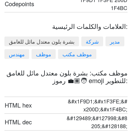
Codepoints
1F4BC
العلامات والكلمات الرئيسية:
مدير
شركة
بشرة بلون معتدل مائل للغامق
موظف مكتب
موظف
مهندس
موظف مكتب: بشرة بلون معتدل مائل للغامق
🧑🏾‍💼 رموز emoji للتطوير:
&#x1F9D1;&#x1F3FE;&#
HTML hex
x200D;&#x1F4BC;
&#129489;&#127998;&#8
HTML dec
205;&#128188;