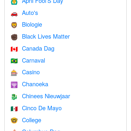
April Fool’S Day
🙆‍♂️
Auto's
🚗
Biologie
🦁
Black Lives Matter
✊🏿
Canada Dag
🇨🇦
Carnaval
🇧🇷
Casino
🎰
Chanoeka
🕎
Chinees Nieuwjaar
🐉
Cinco De Mayo
🇲🇽
College
🤓