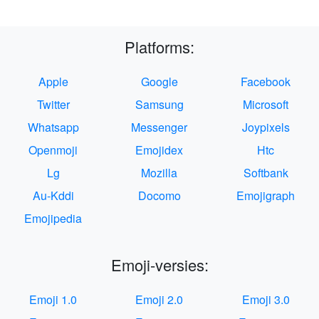
Platforms:
Apple
Google
Facebook
Twitter
Samsung
Microsoft
Whatsapp
Messenger
Joypixels
Openmoji
Emojidex
Htc
Lg
Mozilla
Softbank
Au-Kddi
Docomo
Emojigraph
Emojipedia
Emoji-versies:
Emoji 1.0
Emoji 2.0
Emoji 3.0