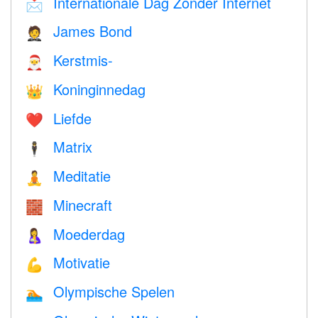
Internationale Dag Zonder Internet
📩
James Bond
🤵
Kerstmis-
🎅
Koninginnedag
👑
Liefde
❤️️
Matrix
🕴️
Meditatie
🧘
Minecraft
🧱
Moederdag
🤱
Motivatie
💪
Olympische Spelen
🏊