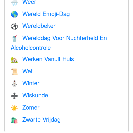
Weer
🌧
Wereld Emoji-Dag
🌎
Wereldbeker
⚽
Werelddag Voor Nuchterheid En
🥤
Alcoholcontrole
Werken Vanuit Huis
🏡
Wet
📜
Winter
⛄
Wiskunde
➗
Zomer
☀️
Zwarte Vrijdag
🛍