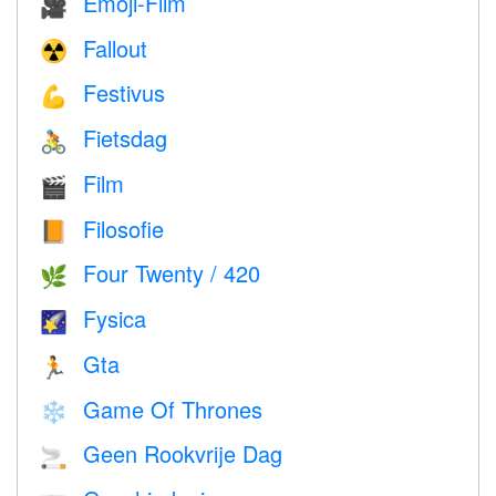
Emoji-Film
🎥
Fallout
☢️
Festivus
💪
Fietsdag
🚴
Film
🎬
Filosofie
📙
Four Twenty / 420
🌿
Fysica
🌠
Gta
🏃
Game Of Thrones
❄️
Geen Rookvrije Dag
🚬