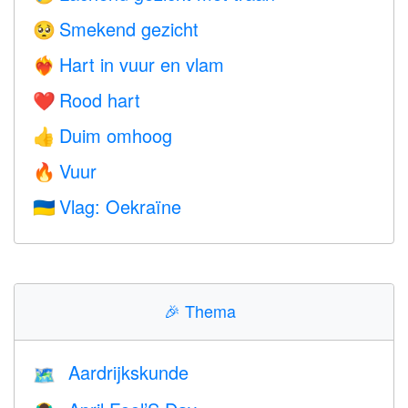
Smekend gezicht
🥺
Hart in vuur en vlam
❤️‍🔥
Rood hart
❤️
Duim omhoog
👍
Vuur
🔥
Vlag: Oekraïne
🇺🇦
🎉
Thema
Aardrijkskunde
🗺