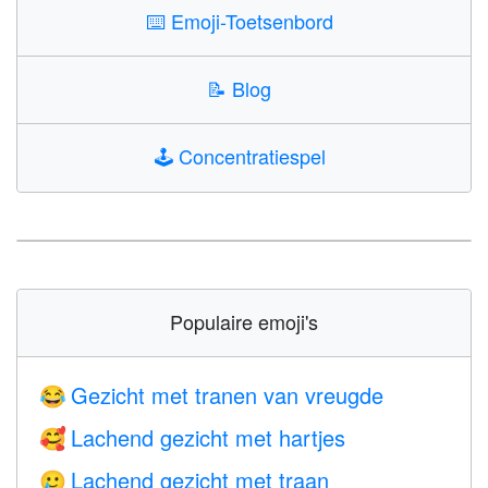
⌨️
Emoji-Toetsenbord
📝
Blog
🕹️
Concentratiespel
Populaire emoji's
Gezicht met tranen van vreugde
😂
Lachend gezicht met hartjes
🥰
Lachend gezicht met traan
🥲