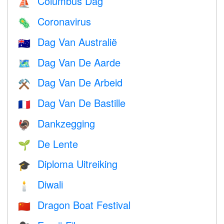
Columbus Dag
⛵️
Coronavirus
🦠
Dag Van Australië
🇦🇺
Dag Van De Aarde
🗺️
Dag Van De Arbeid
⚒️
Dag Van De Bastille
🇫🇷
Dankzegging
🦃
De Lente
🌱
Diploma Uitreiking
🎓
Diwali
🕯
Dragon Boat Festival
🇨🇳