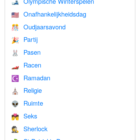
Olympische Winterspelen
🎿
Onafhankelijkheidsdag
🇺🇸
Oudjaarsavond
🎊
Partij
🎉
Pasen
🐰
Racen
🏎
Ramadan
☪️
Religie
⛪️
Ruimte
👽
Seks
💏
Sherlock
🕵️