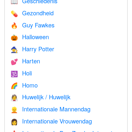
Geschiedenis
📖
Gezondheid
💊
Guy Fawkes
🔥
Halloween
🎃
Harry Potter
🧙
Harten
💕
Holi
🕉
Homo
🌈
Huwelijk / Huwelijk
👰
Internationale Mannendag
👱
Internationale Vrouwendag
👩