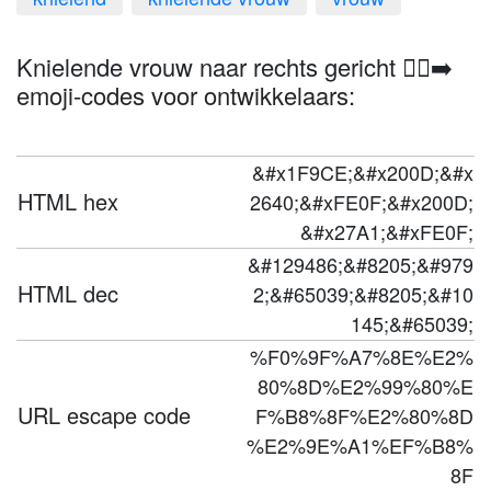
Knielende vrouw naar rechts gericht 🧎‍♀️‍➡️
emoji-codes voor ontwikkelaars:
&#x1F9CE;&#x200D;&#x
HTML hex
2640;&#xFE0F;&#x200D;
&#x27A1;&#xFE0F;
&#129486;&#8205;&#979
HTML dec
2;&#65039;&#8205;&#10
145;&#65039;
%F0%9F%A7%8E%E2%
80%8D%E2%99%80%E
URL escape code
F%B8%8F%E2%80%8D
%E2%9E%A1%EF%B8%
8F