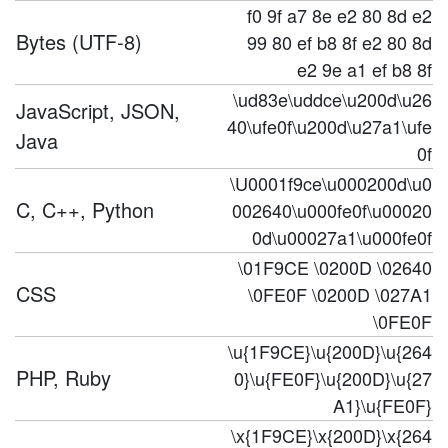
f0 9f a7 8e e2 80 8d e2
Bytes (UTF-8)
99 80 ef b8 8f e2 80 8d
e2 9e a1 ef b8 8f
\ud83e\uddce\u200d\u26
JavaScript, JSON,
40\ufe0f\u200d\u27a1\ufe
Java
0f
\U0001f9ce\u000200d\u0
C, C++, Python
002640\u000fe0f\u00020
0d\u00027a1\u000fe0f
\01F9CE \0200D \02640
CSS
\0FE0F \0200D \027A1
\0FE0F
\u{1F9CE}\u{200D}\u{264
PHP, Ruby
0}\u{FE0F}\u{200D}\u{27
A1}\u{FE0F}
\x{1F9CE}\x{200D}\x{264