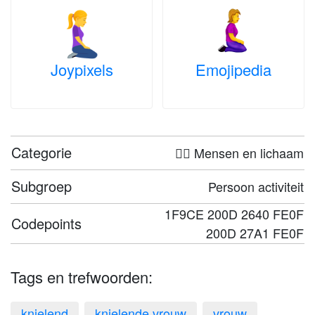
Joypixels
Emojipedia
Categorie
🤦‍♀️ Mensen en lichaam
Subgroep
Persoon activiteit
1F9CE 200D 2640 FE0F
Codepoints
200D 27A1 FE0F
Tags en trefwoorden:
knielend
knielende vrouw
vrouw