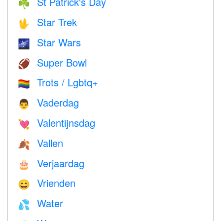
St Patrick's Day
☘️
Star Trek
🖖
Star Wars
🌌
Super Bowl
🏈
Trots / Lgbtq+
🏳️‍🌈
Vaderdag
👨
Valentijnsdag
💘
Vallen
🍂
Verjaardag
🎂
Vrienden
😄
Water
💦