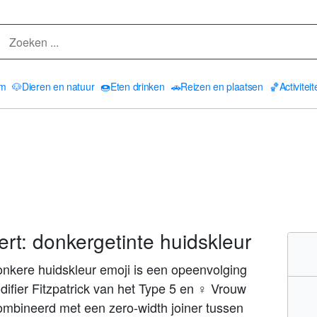
am
🐶
Dieren en natuur
🍩
Eten drinken
🚗
Reizen en plaatsen
🏀
Activitei
rt: donkergetinte huidskleur
kere huidskleur emoji is een opeenvolging
difier Fitzpatrick van het Type 5 en ♀ Vrouw
mbineerd met een zero-width joiner tussen