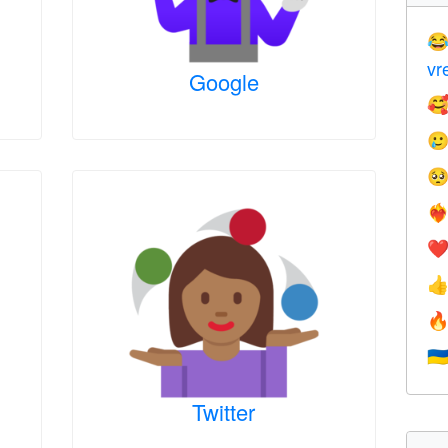

vr
Google



❤️‍
❤


🇺
Twitter