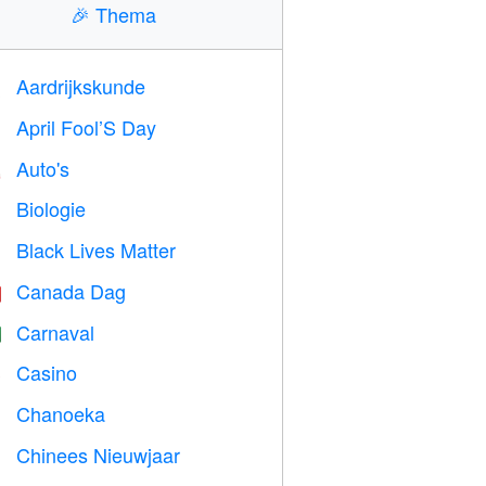
🎉
Thema
Aardrijkskunde

April Fool’S Day
️
Auto's

Biologie

Black Lives Matter

Canada Dag

Carnaval

Casino

Chanoeka

Chinees Nieuwjaar
