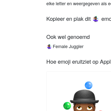
elke letter en weergegeven als 
Kopieer en plak dit
emoj
🤹🏾‍♀️
Ook wel genoemd
Female Juggler
🤹🏾‍♀️
Hoe emoji eruitziet op App