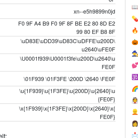

xn--e5h9899n0jd

F0 9F A4 B9 F0 9F 8F BE E2 80 8D E2

99 80 EF B8 8F
\uD83E\uDD39\uD83C\uDFFE\u200D\

u2640\uFE0F

\U0001f939\U0001f3fe\u200D\u2640\u

FE0F

\01F939 \01F3FE \200D \2640 \FE0F

\u{1F939}\u{1F3FE}\u{200D}\u{2640}\u
{FE0F}

\x{1F939}\x{1F3FE}\x{200D}\x{2640}\x{

FE0F}

it:
