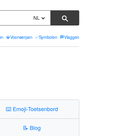
NL
ten
💎
Voorwerpen
✅
Symbolen
🏁
Vlaggen
⌨️
Emoji-Toetsenbord
📝
Blog