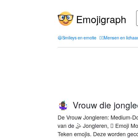
Emojigraph
😃
Smileys en emotie
🤦‍♀️
Mensen en licha
Vrouw die jonglee
🤹🏾‍♀️
De Vrouw Jongleren: Medium-Don
van de 🤹 Jongleren, 🏾 Emoji Mo
Teken emojis. Deze worden geco