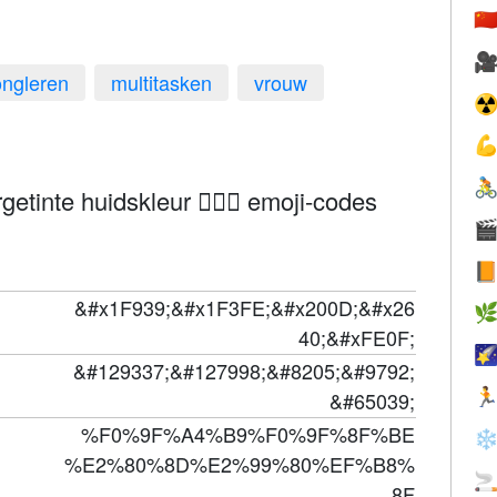
🇨

ongleren
multitasken
vrouw
☢


etinte huidskleur 🤹🏾‍♀️ emoji-codes


&#x1F939;&#x1F3FE;&#x200D;&#x26

40;&#xFE0F;

&#129337;&#127998;&#8205;&#9792;

&#65039;
%F0%9F%A4%B9%F0%9F%8F%BE
❄
%E2%80%8D%E2%99%80%EF%B8%

8F