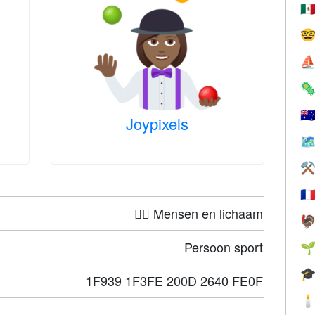
🇲

⛵

🇦
Joypixels
🗺
⚒
🇫
🤦‍♀️ Mensen en lichaam

Persoon sport


1F939 1F3FE 200D 2640 FE0F
