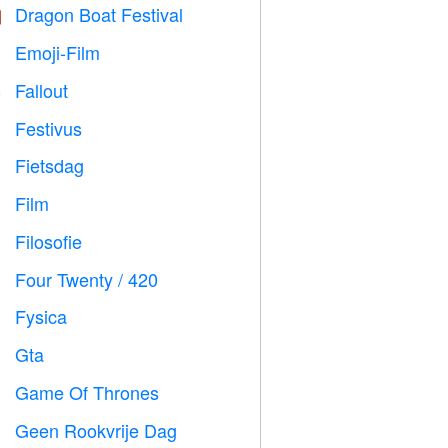
Dragon Boat Festival

Emoji-Film

Fallout
️
Festivus

Fietsdag

Film

Filosofie

Four Twenty / 420

Fysica

Gta

Game Of Thrones
️
Geen Rookvrije Dag
