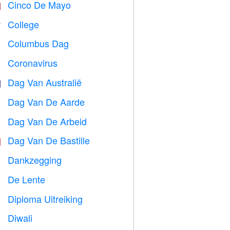
Cinco De Mayo

College

Columbus Dag
️
Coronavirus

Dag Van Australië

Dag Van De Aarde
️
Dag Van De Arbeid
️
Dag Van De Bastille

Dankzegging

De Lente

Diploma Uitreiking

Diwali
