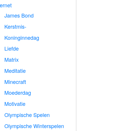
ternet
James Bond

Kerstmis-

Koninginnedag

Liefde
️
Matrix
️
Meditatie

Minecraft

Moederdag

Motivatie

Olympische Spelen

Olympische Winterspelen
