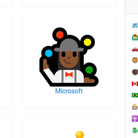

🙆‍♂


✊
🇨
Microsoft
🇧


