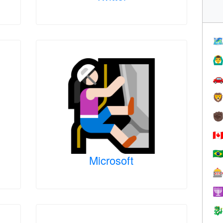

🙆‍♂


✊
🇨
🇧
Microsoft


