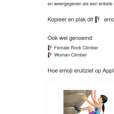
en weergegeven als een enkele 
Kopieer en plak dit
emoj
🧗🏻‍♀️
Ook wel genoemd
Female Rock Climber
🧗🏻‍♀️
Woman Climber
🧗🏻‍♀️
Hoe emoji eruitziet op App