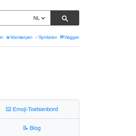
NL
ten
💎
Voorwerpen
✅
Symbolen
🏁
Vlaggen
⌨️
Emoji-Toetsenbord
📝
Blog