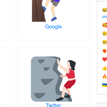

vr
Google



❤️‍
❤


🇺
Twitter