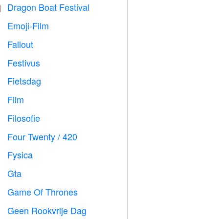
Dragon Boat Festival

Emoji-Film

Fallout
️
Festivus

Fietsdag

Film

Filosofie

Four Twenty / 420

Fysica

Gta

Game Of Thrones
️
Geen Rookvrije Dag
