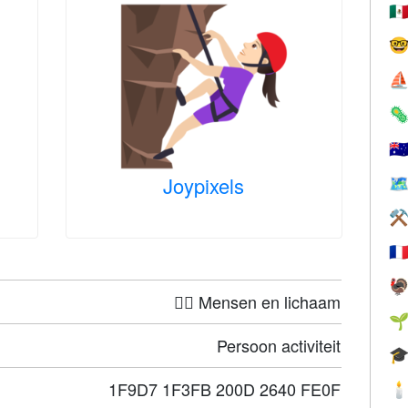
🇲

⛵

🇦
Joypixels
🗺
⚒
🇫

🤦‍♀️ Mensen en lichaam

Persoon activiteit

1F9D7 1F3FB 200D 2640 FE0F
