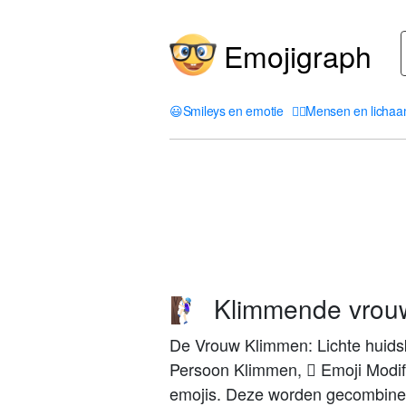
Emojigraph
😃
Smileys en emotie
🤦‍♀️
Mensen en licha
Klimmende vrouw:
🧗🏻‍♀️
De Vrouw Klimmen: Lichte huidsk
Persoon Klimmen, 🏻 Emoji Modif
emojis. Deze worden gecombineer