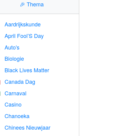
🎉
Thema
Aardrijkskunde

April Fool’S Day
️
Auto's

Biologie

Black Lives Matter

Canada Dag

Carnaval

Casino

Chanoeka

Chinees Nieuwjaar
