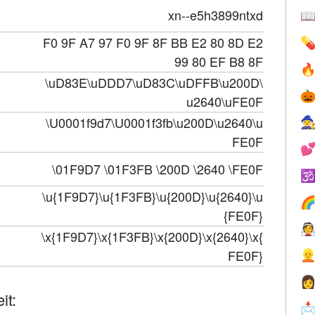
xn--e5h3899ntxd

F0 9F A7 97 F0 9F 8F BB E2 80 8D E2

99 80 EF B8 8F

\uD83E\uDDD7\uD83C\uDFFB\u200D\

u2640\uFE0F
\U0001f9d7\U0001f3fb\u200D\u2640\u

FE0F

\01F9D7 \01F3FB \200D \2640 \FE0F

\u{1F9D7}\u{1F3FB}\u{200D}\u{2640}\u

{FE0F}

\x{1F9D7}\x{1F3FB}\x{200D}\x{2640}\x{
FE0F}


it:
