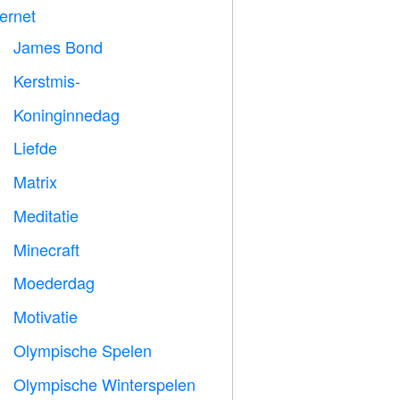
ternet
James Bond

Kerstmis-

Koninginnedag

Liefde
️
Matrix
️
Meditatie

Minecraft

Moederdag

Motivatie

Olympische Spelen

Olympische Winterspelen
