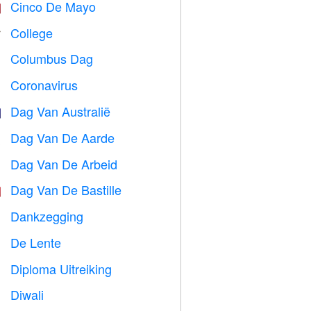
Cinco De Mayo

College

Columbus Dag
️
Coronavirus

Dag Van Australië

Dag Van De Aarde
️
Dag Van De Arbeid
️
Dag Van De Bastille

Dankzegging

De Lente

Diploma Uitreiking

Diwali
