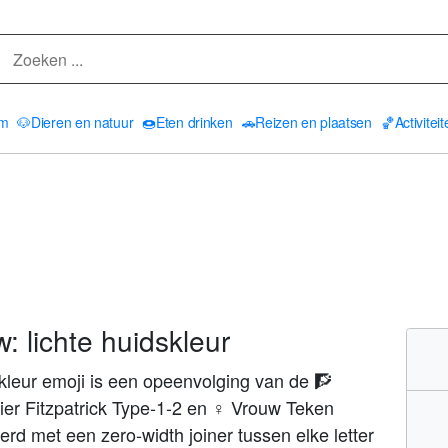
am
🐶
Dieren en natuur
🍩
Eten drinken
🚗
Reizen en plaatsen
🏀
Activitei
 lichte huidskleur
leur emoji is een opeenvolging van de 🧗
ier Fitzpatrick Type-1-2 en ♀ Vrouw Teken
d met een zero-width joiner tussen elke letter