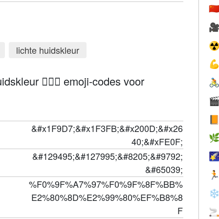
🇨

☢
lichte huidskleur

dskleur 🧗🏻‍♀️ emoji-codes voor



&#x1F9D7;&#x1F3FB;&#x200D;&#x26

40;&#xFE0F;
&#129495;&#127995;&#8205;&#9792;

&#65039;

%F0%9F%A7%97%F0%9F%8F%BB%
❄
E2%80%8D%E2%99%80%EF%B8%8
F
